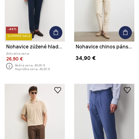
-46%
SUMMER SALE
Nohavice zúžené hladké
Nohavice chinos pánske s prímesou ľanu
Aktuálna cena:
34,90 €
26,90 €
Bežná cena:
49,90 €
Najnižšia cena:
49,90 €