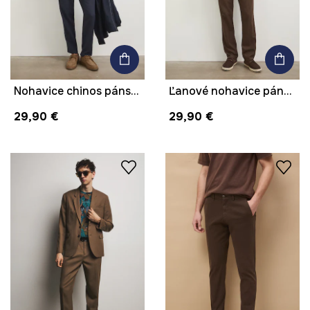
Nohavice chinos pánske s ľanom
Ľanové nohavice pánske s melanžovým pásom hnedá farba
29,90 €
29,90 €