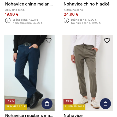
Nohavice chino melanžové
Nohavice chino hladké
Aktuálna cena:
Aktuálna cena:
19,90 €
24,90 €
Bežná cena:
42,90 €
Bežná cena:
49,90 €
Najnižšia cena:
42,90 €
Najnižšia cena:
49,90 €
-46%
-55%
SUMMER SALE
SUMMER SALE
Nohavice regular s malým vzorom
Nohavice