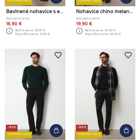
SUMMER SALE
SUMMER SALE
Bavlnené nohavice s elastanom, hladké
Nohavice chino melanžové
Aktuálna cena:
Aktuálna cena:
16,90 €
19,90 €
Bežná cena:
39,90 €
Bežná cena:
42,90 €
Najnižšia cena:
19,90 €
Najnižšia cena:
42,90 €
-53%
-50%
SUMMER SALE
SUMMER SALE