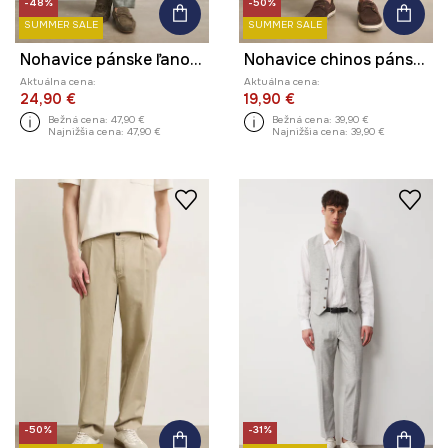
-48%
-50%
SUMMER SALE
SUMMER SALE
Nohavice pánske ľanové
Nohavice chinos pánske s lyocellom hladké
Aktuálna cena:
Aktuálna cena:
24,90 €
19,90 €
Bežná cena:
47,90 €
Bežná cena:
39,90 €
Najnižšia cena:
47,90 €
Najnižšia cena:
39,90 €
-50%
-31%