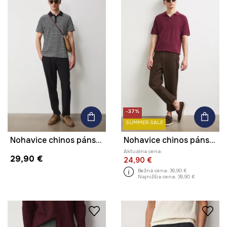
-37%
SUMMER SALE
Nohavice chinos pánske s ľanom
Nohavice chinos pánske ľanové
Aktuálna cena:
29,90 €
24,90 €
Bežná cena:
39,90 €
Najnižšia cena:
39,90 €