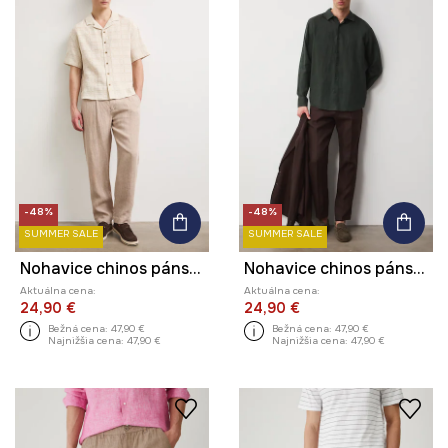
-48%
-48%
SUMMER SALE
SUMMER SALE
Nohavice chinos pánske ľanové
Nohavice chinos pánske ľanové regular waist hladké
Aktuálna cena:
Aktuálna cena:
24,90 €
24,90 €
Bežná cena:
47,90 €
Bežná cena:
47,90 €
Najnižšia cena:
47,90 €
Najnižšia cena:
47,90 €