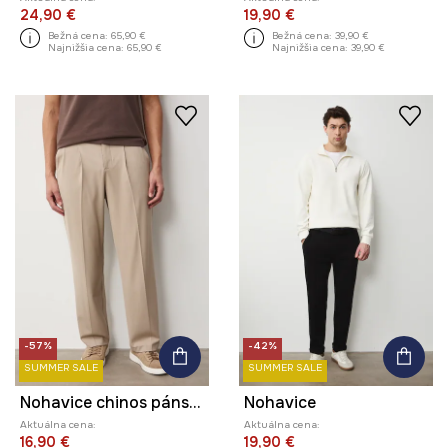
24,90 €
19,90 €
Bežná cena:
65,90 €
Bežná cena:
39,90 €
Najnižšia cena:
65,90 €
Najnižšia cena:
39,90 €
-57%
-42%
SUMMER SALE
SUMMER SALE
Nohavice chinos pánske s viskózou
Nohavice
Aktuálna cena:
Aktuálna cena:
16,90 €
19,90 €