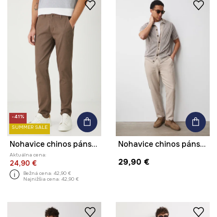
-41%
SUMMER SALE
Nohavice chinos pánske bavlnené s elastanom
Nohavice chinos pánske s ľanom
Aktuálna cena:
29,90 €
24,90 €
Bežná cena:
42,90 €
Najnižšia cena:
42,90 €