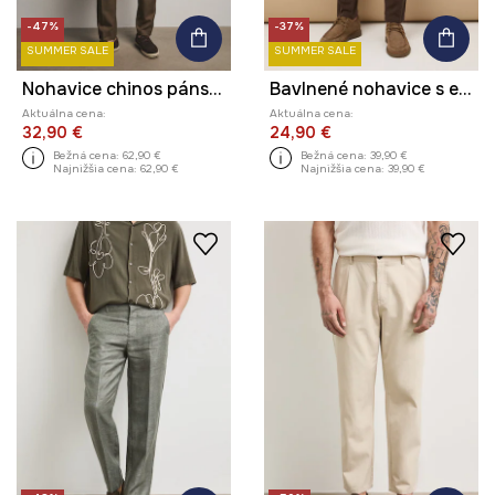
-47%
-37%
SUMMER SALE
SUMMER SALE
Nohavice chinos pánske vlnené
Bavlnené nohavice s elastanom, hladké
Aktuálna cena:
Aktuálna cena:
32,90 €
24,90 €
Bežná cena:
62,90 €
Bežná cena:
39,90 €
Najnižšia cena:
62,90 €
Najnižšia cena:
39,90 €