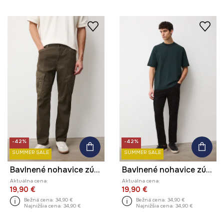
-42%
-42%
SUMMER SALE
SUMMER SALE
Bavlnené nohavice zúžené s elastanom a cargo vreckami
Bavlnené nohavice zúžené s elastanom a cargo vreckami
Aktuálna cena:
Aktuálna cena:
19,90 €
19,90 €
Bežná cena:
34,90 €
Bežná cena:
34,90 €
Najnižšia cena:
34,90 €
Najnižšia cena:
34,90 €