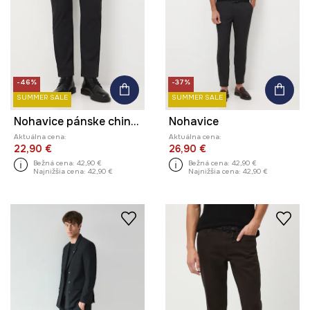
-46%
-37%
SUMMER SALE
SUMMER SALE
Nohavice pánske chino s jemným vzorom
Nohavice
Aktuálna cena:
Aktuálna cena:
22,90 €
26,90 €
Bežná cena:
42,90 €
Bežná cena:
42,90 €
Najnižšia cena:
42,90 €
Najnižšia cena:
42,90 €