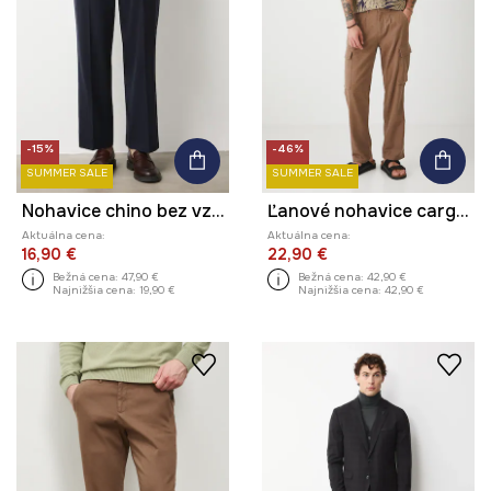
-15%
-46%
SUMMER SALE
SUMMER SALE
Nohavice chino bez vzoru
Ľanové nohavice cargo s vreckami hnedá farba
Aktuálna cena:
Aktuálna cena:
16,90 €
22,90 €
Bežná cena:
47,90 €
Bežná cena:
42,90 €
Najnižšia cena:
19,90 €
Najnižšia cena:
42,90 €