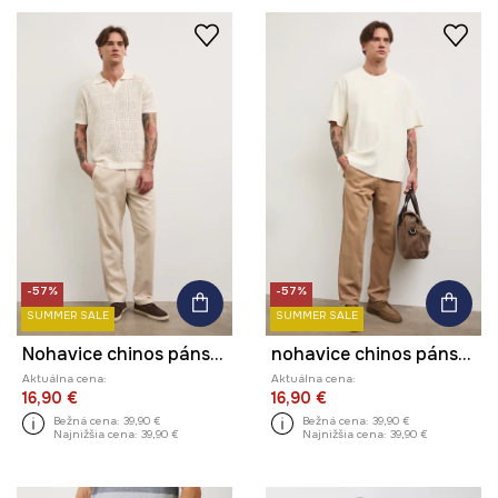
-57%
-57%
SUMMER SALE
SUMMER SALE
Nohavice chinos pánske s lyocellom
nohavice chinos pánske s lyocellom
Aktuálna cena:
Aktuálna cena:
16,90 €
16,90 €
Bežná cena:
39,90 €
Bežná cena:
39,90 €
Najnižšia cena:
39,90 €
Najnižšia cena:
39,90 €