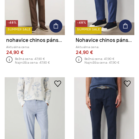
-48%
-48%
SUMMER SALE
SUMMER SALE
nohavice chinos pánske ľanové
Nohavice chinos pánske s ľanom regular waist
Aktuálna cena:
Aktuálna cena:
24,90 €
24,90 €
Bežná cena:
47,90 €
Bežná cena:
47,90 €
Najnižšia cena:
47,90 €
Najnižšia cena:
47,90 €