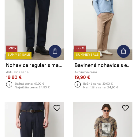
-20%
-20%
SUMMER SALE
SUMMER SALE
Nohavice regular s malým vzorom
Bavlnené nohavice s elastanom, hladké
Aktuálna cena:
Aktuálna cena:
19,90 €
19,90 €
Bežná cena:
47,90 €
Bežná cena:
39,90 €
Najnižšia cena:
24,90 €
Najnižšia cena:
24,90 €