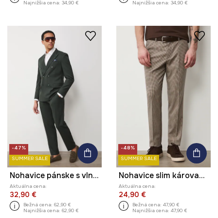
Najnižšia cena:
34,90 €
Najnižšia cena:
34,90 €
-47%
-48%
SUMMER SALE
SUMMER SALE
Nohavice pánske s vlnou
Nohavice slim károvaný
Aktuálna cena:
Aktuálna cena:
32,90 €
24,90 €
Bežná cena:
62,90 €
Bežná cena:
47,90 €
Najnižšia cena:
62,90 €
Najnižšia cena:
47,90 €