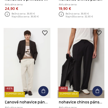
Aktuálna cena:
Aktuálna cena:
24,90 €
19,90 €
Bežná cena:
39,90 €
Bežná cena:
39,90 €
Najnižšia cena:
39,90 €
Najnižšia cena:
32,90 €
-62%
-50%
SUMMER SALE
SUMMER SALE
Ľanové nohavice pánske pruhované
nohavice chinos pánske s viskózou
Aktuálna cena:
Aktuálna cena: