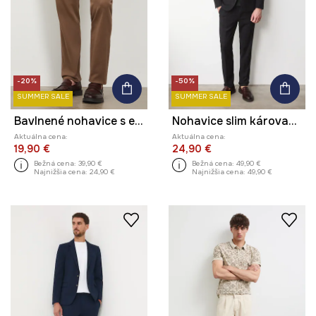
-20%
-50%
SUMMER SALE
SUMMER SALE
Bavlnené nohavice s elastanom, hladké
Nohavice slim károvaný
Aktuálna cena:
Aktuálna cena:
19,90 €
24,90 €
Bežná cena:
39,90 €
Bežná cena:
49,90 €
Najnižšia cena:
24,90 €
Najnižšia cena:
49,90 €