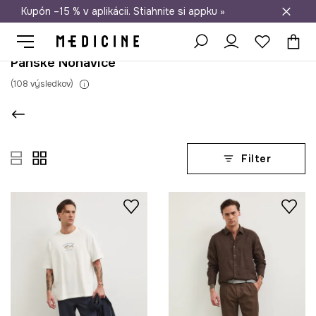
Kupón –15 % v aplikácii. Stiahnite si appku »
Doprava zadarmo od 50 €
Pánske Nohavice
(
108
výsledkov
)
Filter