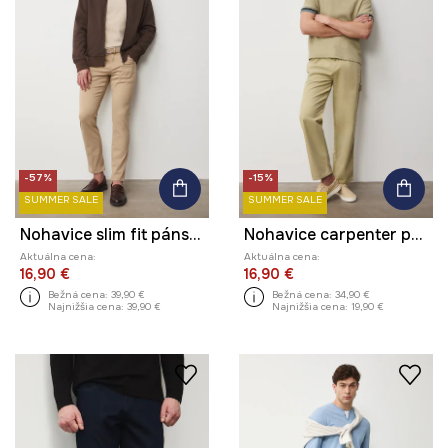
-57%
-15%
SUMMER SALE
SUMMER SALE
Nohavice slim fit pánske bavlnené s elastanom
Nohavice carpenter pánske bavlnené
Aktuálna cena:
Aktuálna cena:
16,90 €
16,90 €
Bežná cena:
39,90 €
Bežná cena:
34,90 €
Najnižšia cena:
39,90 €
Najnižšia cena:
19,90 €