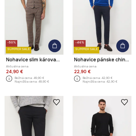
-50%
-46%
SUMMER SALE
SUMMER SALE
Nohavice slim károvaný
Nohavice pánske chino s jemným vzorom
Aktuálna cena:
Aktuálna cena:
24,90 €
22,90 €
Bežná cena:
49,90 €
Bežná cena:
42,90 €
Najnižšia cena:
49,90 €
Najnižšia cena:
42,90 €