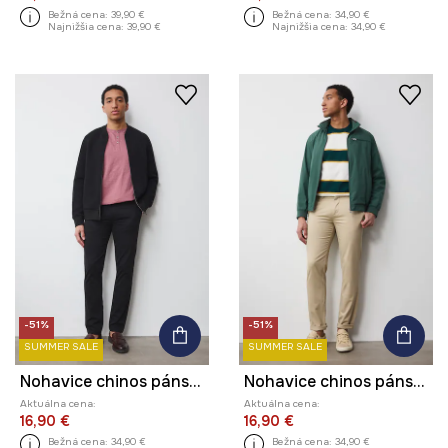
Bežná cena:
39,90 €
Bežná cena:
34,90 €
Najnižšia cena:
39,90 €
Najnižšia cena:
34,90 €
-51%
-51%
SUMMER SALE
SUMMER SALE
Nohavice chinos pánske bavlnené s elastanom
Nohavice chinos pánske bavlnené s elastanom
Aktuálna cena:
Aktuálna cena:
16,90 €
16,90 €
Bežná cena:
34,90 €
Bežná cena:
34,90 €