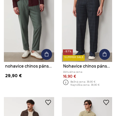
-57%
SUMMER SALE
nohavice chinos pánske s ľanom
Nohavice chinos pánske s viskózou
Aktuálna cena:
29,90 €
16,90 €
Bežná cena:
39,90 €
Najnižšia cena:
39,90 €