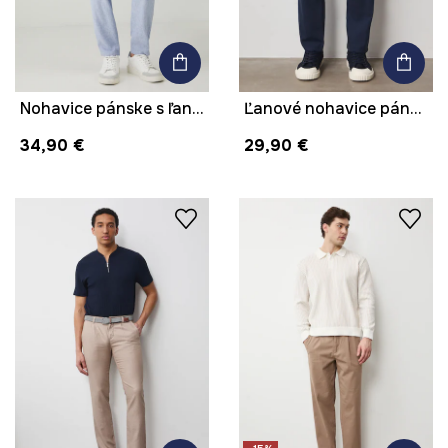
Nohavice pánske s ľanom
Ľanové nohavice pánske s melanžovým pásom tmavomodrá farba
34,90 €
29,90 €