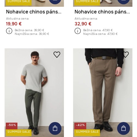
SUMMER SALE
SUMMER SALE
Nohavice chinos pánske s lyocellom hladké
Nohavice chinos pánske s prímesou ľanu
Aktuálna cena:
Aktuálna cena:
19,90 €
32,90 €
Bežná cena:
39,90 €
Bežná cena:
47,90 €
Najnižšia cena:
39,90 €
Najnižšia cena:
47,90 €
-50%
-42%
SUMMER SALE
SUMMER SALE