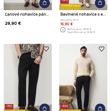
-15%
SUMMER SALE
Ľanové nohavice pánske s melanžovým pásom béžová farba
Bavlnené nohavice s elastanom, hladké
Aktuálna cena:
29,90 €
16,90 €
Bežná cena:
39,90 €
Najnižšia cena:
19,90 €
-15%
-53%