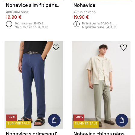
Nohavice slim fit pánske bavlnené s elastanom
Nohavice
Aktuálna cena:
Aktuálna cena:
19,90 €
19,90 €
Bežná cena:
39,90 €
Bežná cena:
34,90 €
Najnižšia cena:
39,90 €
Najnižšia cena:
34,90 €
-37%
-39%
SUMMER SALE
SUMMER SALE
Nohavice s prímesou ľanu pánske s opaskom
Nohavice chinos pánske s viskózou hladké