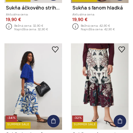
Sukňa áčkového strihu s prímesou ľanu s opaskom
Sukňa s ľanom hladká
Aktuálna cena:
Aktuálna cena:
19,90 €
19,90 €
Bežná cena:
32,90 €
Bežná cena:
42,90 €
Najnižšia cena:
32,90 €
Najnižšia cena:
42,90 €
-34%
-32%
SUMMER SALE
SUMMER SALE