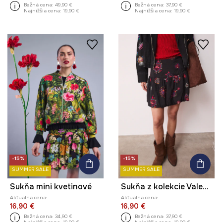
Bežná cena:
49,90 €
Bežná cena:
37,90 €
Najnižšia cena:
19,90 €
Najnižšia cena:
19,90 €
-15%
-15%
SUMMER SALE
SUMMER SALE
Sukňa mini kvetinové
Sukňa z kolekcie Valentine’s Day
Aktuálna cena:
Aktuálna cena:
16,90 €
16,90 €
Bežná cena:
34,90 €
Bežná cena:
37,90 €