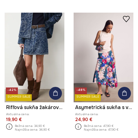
-42%
-48%
SUMMER SALE
SUMMER SALE
Rifľová sukňa žakárová vzorovaná
Asymetrická sukňa s viskózou z kolekcie Kit Mizeres x Medicine
Aktuálna cena:
Aktuálna cena:
19,90 €
24,90 €
Bežná cena:
34,90 €
Bežná cena:
47,90 €
Najnižšia cena:
34,90 €
Najnižšia cena:
47,90 €