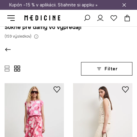
Kupón –15 % v aplikácii. Stiahnite si appku »
Doprava zadarmo od 50 €
Sukne pre dámy vo výpredaji
(
159
výsledkov
)
Filter