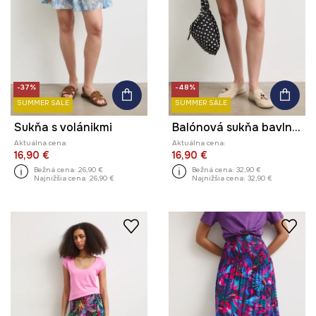
-37%
-48%
SUMMER SALE
SUMMER SALE
Sukňa s volánikmi
Balónová sukňa bavlnená s výšivkou
Aktuálna cena:
Aktuálna cena:
16,90 €
16,90 €
Bežná cena:
26,90 €
Bežná cena:
32,90 €
Najnižšia cena:
26,90 €
Najnižšia cena:
32,90 €