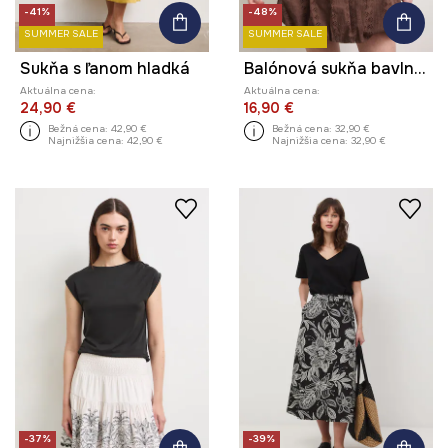
-41%
-48%
SUMMER SALE
SUMMER SALE
Sukňa s ľanom hladká
Balónová sukňa bavlnená s výšivkou
Aktuálna cena:
Aktuálna cena:
24,90 €
16,90 €
Bežná cena:
42,90 €
Bežná cena:
32,90 €
Najnižšia cena:
42,90 €
Najnižšia cena:
32,90 €
-37%
-39%