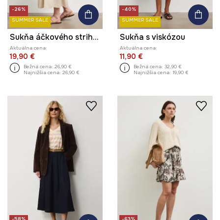
-26%
-40%
SUMMER SALE
SUMMER SALE
Sukňa áčkového strihu s viskózou
Sukňa s viskózou
Aktuálna cena:
Aktuálna cena:
19,90 €
11,90 €
Bežná cena:
26,90 €
Bežná cena:
32,90 €
Najnižšia cena:
26,90 €
Najnižšia cena:
19,90 €
-58%
-63%