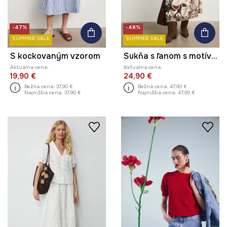
-47%
-48%
SUMMER SALE
SUMMER SALE
S kockovaným vzorom
Sukňa s ľanom s motívom zeleniny
Aktuálna cena:
Aktuálna cena:
19,90 €
24,90 €
Bežná cena:
37,90 €
Bežná cena:
47,90 €
Najnižšia cena:
37,90 €
Najnižšia cena:
47,90 €