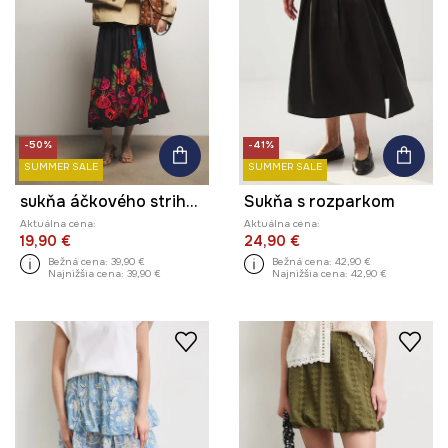
-50%
-41%
SUMMER SALE
SUMMER SALE
sukňa áčkového strihu s viskózou z kolekcie Ilona Tambor x Medicine
Sukňa s rozparkom
Aktuálna cena:
Aktuálna cena:
19,90 €
24,90 €
Bežná cena:
39,90 €
Bežná cena:
42,90 €
Najnižšia cena:
39,90 €
Najnižšia cena:
42,90 €