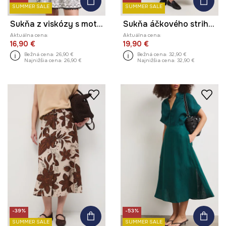
SUMMER SALE
SUMMER SALE
Sukňa z viskózy s motívom zeleniny
Sukňa áčkového strihu s prímesou ľanu s opaskom
Aktuálna cena:
Aktuálna cena:
16,90 €
19,90 €
Bežná cena:
26,90 €
Bežná cena:
32,90 €
Najnižšia cena:
26,90 €
Najnižšia cena:
32,90 €
-39%
-53%
SUMMER SALE
SUMMER SALE