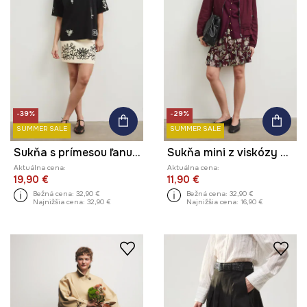
-39%
-29%
SUMMER SALE
SUMMER SALE
Sukňa s prímesou ľanu mini s aplikáciou
Sukňa mini z viskózy vzorovaná
Aktuálna cena:
Aktuálna cena:
19,90 €
11,90 €
Bežná cena:
32,90 €
Bežná cena:
32,90 €
Najnižšia cena:
32,90 €
Najnižšia cena:
16,90 €