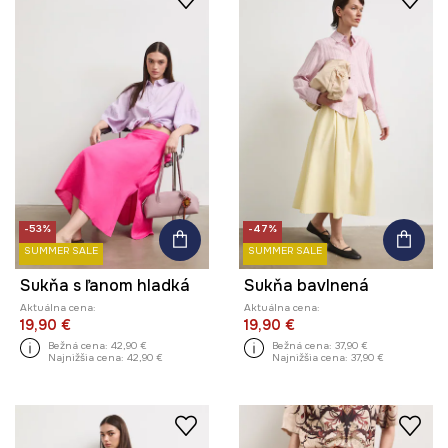
-53%
-47%
SUMMER SALE
SUMMER SALE
Sukňa s ľanom hladká
Sukňa bavlnená
Aktuálna cena:
Aktuálna cena:
19,90 €
19,90 €
Bežná cena:
42,90 €
Bežná cena:
37,90 €
Najnižšia cena:
42,90 €
Najnižšia cena:
37,90 €