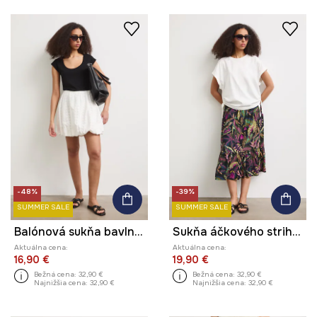
-48%
-39%
SUMMER SALE
SUMMER SALE
Balónová sukňa bavlnená s výšivkou
Sukňa áčkového strihu z viskózy
Aktuálna cena:
Aktuálna cena:
16,90 €
19,90 €
Bežná cena:
32,90 €
Bežná cena:
32,90 €
Najnižšia cena:
32,90 €
Najnižšia cena:
32,90 €