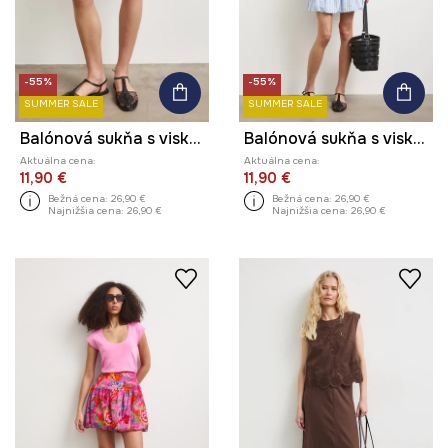
-55%
-55%
SUMMER SALE
SUMMER SALE
Balónová sukňa s viskózou s pásikavým vzorom
Balónová sukňa s viskózou s pásikavým vzorom
Aktuálna cena:
Aktuálna cena:
11,90 €
11,90 €
Bežná cena:
26,90 €
Bežná cena:
26,90 €
Najnižšia cena:
26,90 €
Najnižšia cena:
26,90 €