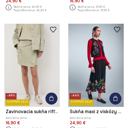
24,90 €
16,90 €
Bežná cena:
42,90 €
Bežná cena:
37,90 €
Najnižšia cena:
42,90 €
Najnižšia cena:
37,90 €
-48%
-44%
SUMMER SALE
SUMMER SALE
Zavinovacia sukňa rifľová
Sukňa maxi z viskózy maxi s motívom kvetov
Aktuálna cena:
Aktuálna cena:
16,90 €
24,90 €