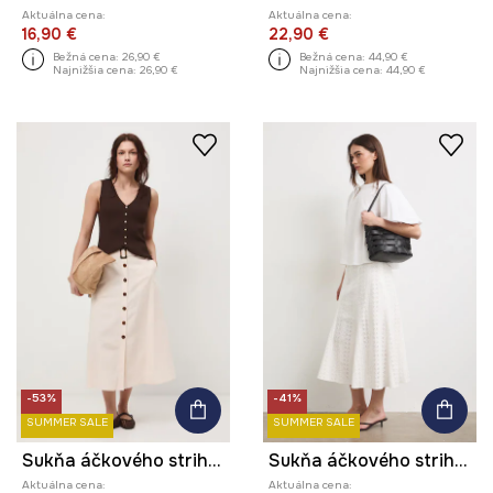
Aktuálna cena:
Aktuálna cena:
16,90 €
22,90 €
Bežná cena:
26,90 €
Bežná cena:
44,90 €
Najnižšia cena:
26,90 €
Najnižšia cena:
44,90 €
-53%
-41%
SUMMER SALE
SUMMER SALE
Sukňa áčkového strihu s prímesou ľanu s opaskom
Sukňa áčkového strihu bavlnená
Aktuálna cena:
Aktuálna cena: