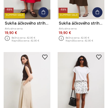
-53%
-53%
SUMMER SALE
SUMMER SALE
Sukňa áčkového strihu s prímesou ľanu s opaskom
Sukňa áčkového strihu s prímesou ľanu s opaskom
Aktuálna cena:
Aktuálna cena:
19,90 €
19,90 €
Bežná cena:
42,90 €
Bežná cena:
42,90 €
Najnižšia cena:
42,90 €
Najnižšia cena:
42,90 €