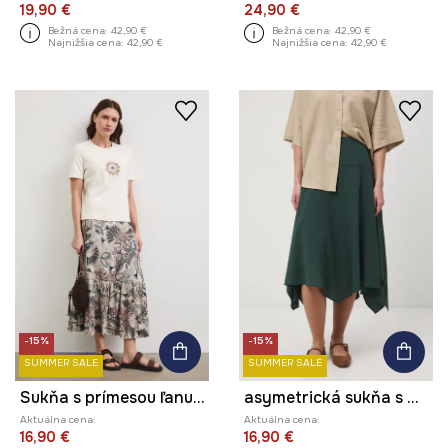
19,90 €
24,90 €
Bežná cena:
42,90 €
Bežná cena:
42,90 €
Najnižšia cena:
42,90 €
Najnižšia cena:
42,90 €
-15%
-15%
SUMMER SALE
SUMMER SALE
Sukňa s prímesou ľanu maxi vzorovaná
asymetrická sukňa s modalom
Aktuálna cena:
Aktuálna cena:
16,90 €
16,90 €