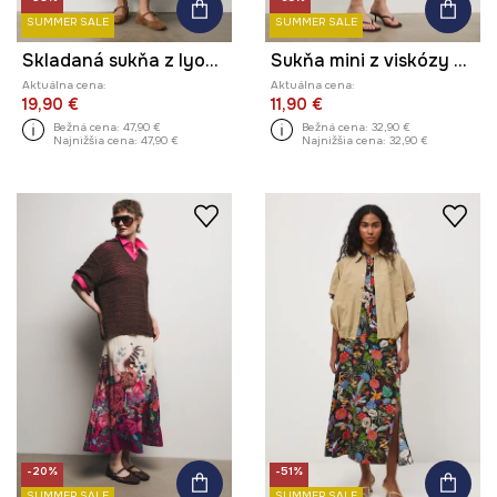
SUMMER SALE
SUMMER SALE
Skladaná sukňa z lyocellu
Sukňa mini z viskózy vzorovaná
Aktuálna cena:
Aktuálna cena:
19,90 €
11,90 €
Bežná cena:
47,90 €
Bežná cena:
32,90 €
Najnižšia cena:
47,90 €
Najnižšia cena:
32,90 €
-20%
-51%
SUMMER SALE
SUMMER SALE