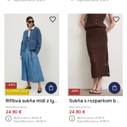
Najnižšia cena:
19,90 €
Najnižšia cena:
19,90 €
-44%
SUMMER SALE
-48%
Rifľová sukňa midi z lyocellu
Sukňa s rozparkom bavlnená úpletová
Aktuálna cena:
Aktuálna cena:
24,90 €
24,90 €
Bežná cena:
44,90 €
Bežná cena:
47,90 €
Najnižšia cena:
44,90 €
Najnižšia cena:
47,90 €