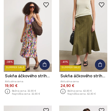
-39%
-41%
SUMMER SALE
SUMMER SALE
Sukňa áčkového strihu z viskózy
Sukňa áčkového strihu bavlnená s výšivkou
Aktuálna cena:
Aktuálna cena:
19,90 €
24,90 €
Bežná cena:
32,90 €
Bežná cena:
42,90 €
Najnižšia cena:
32,90 €
Najnižšia cena:
42,90 €