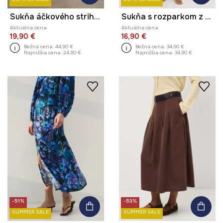
Sukňa áčkového strihu z viskózy z kolekcie Ilona Tambor x Medicine
Sukňa s rozparkom z viskózy
Aktuálna cena:
Aktuálna cena:
19,90 €
16,90 €
Bežná cena:
44,90 €
Bežná cena:
34,90 €
Najnižšia cena:
24,90 €
Najnižšia cena:
34,90 €
-51%
-53%
SUMMER SALE
SUMMER SALE