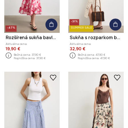
-31%
-47%
SUMMER SALE
Rozšírená sukňa bavlnená s kvetmi
Sukňa s rozparkom bavlnená úpletová
Aktuálna cena:
Aktuálna cena:
19,90 €
32,90 €
Bežná cena:
37,90 €
Bežná cena:
47,90 €
Najnižšia cena:
37,90 €
Najnižšia cena:
47,90 €