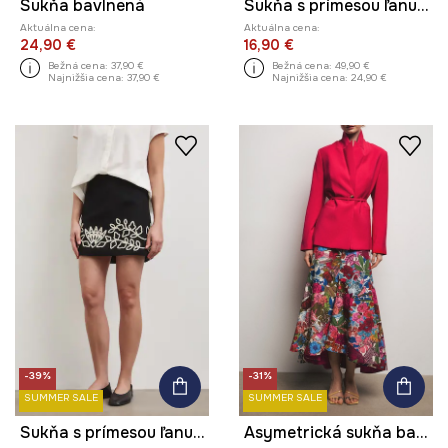
Sukňa bavlnená
Sukňa s prímesou ľanu maxi vzorovaná
Aktuálna cena:
Aktuálna cena:
24,90 €
16,90 €
Bežná cena:
37,90 €
Bežná cena:
49,90 €
Najnižšia cena:
37,90 €
Najnižšia cena:
24,90 €
-39%
-31%
SUMMER SALE
SUMMER SALE
Sukňa s prímesou ľanu mini s aplikáciou
Asymetrická sukňa bavlnená z kolekcie Ilona Tambor x Medicine