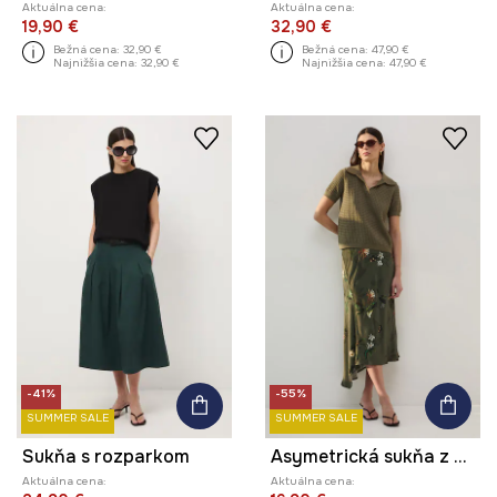
Aktuálna cena:
Aktuálna cena:
19,90 €
32,90 €
Bežná cena:
32,90 €
Bežná cena:
47,90 €
Najnižšia cena:
32,90 €
Najnižšia cena:
47,90 €
-41%
-55%
SUMMER SALE
SUMMER SALE
Sukňa s rozparkom
Asymetrická sukňa z viskózy
Aktuálna cena:
Aktuálna cena: