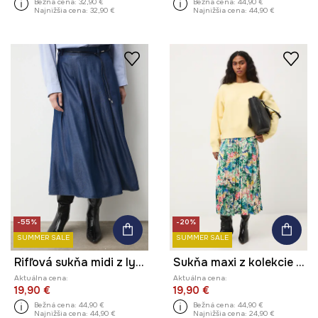
Bežná cena:
32,90 €
Bežná cena:
44,90 €
Najnižšia cena:
32,90 €
Najnižšia cena:
44,90 €
-55%
-20%
SUMMER SALE
SUMMER SALE
Rifľová sukňa midi z lyocellu
Sukňa maxi z kolekcie Eviva L'arte
Aktuálna cena:
Aktuálna cena:
19,90 €
19,90 €
Bežná cena:
44,90 €
Bežná cena:
44,90 €
Najnižšia cena:
44,90 €
Najnižšia cena:
24,90 €