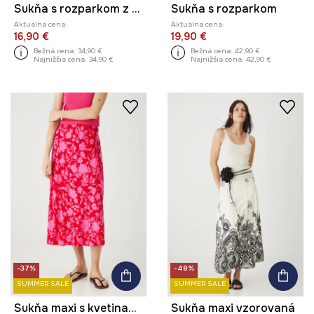
Sukňa s rozparkom z viskózy
Sukňa s rozparkom
Aktuálna cena:
Aktuálna cena:
16,90 €
19,90 €
Bežná cena:
34,90 €
Bežná cena:
42,90 €
Najnižšia cena:
34,90 €
Najnižšia cena:
42,90 €
-37%
-48%
SUMMER SALE
SUMMER SALE
Sukňa maxi s kvetinami červená farba
Sukňa maxi vzorovaná