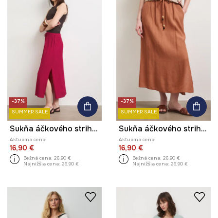
-37%
-37%
SUMMER SALE
SUMMER SALE
Sukňa áčkového strihu s viskózou
Sukňa áčkového strihu s viskózou
Aktuálna cena:
Aktuálna cena:
16,90 €
16,90 €
Bežná cena:
26,90 €
Bežná cena:
26,90 €
Najnižšia cena:
26,90 €
Najnižšia cena:
26,90 €