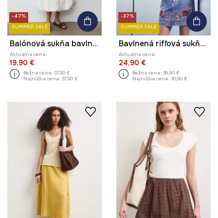
-47%
-37%
SUMMER SALE
SUMMER SALE
Balónová sukňa bavlnená
Bavlnená rifľová sukňa mini s ozdobnou výšivkou
Aktuálna cena:
Aktuálna cena:
19,90 €
24,90 €
Bežná cena:
37,90 €
Bežná cena:
39,90 €
Najnižšia cena:
37,90 €
Najnižšia cena:
39,90 €