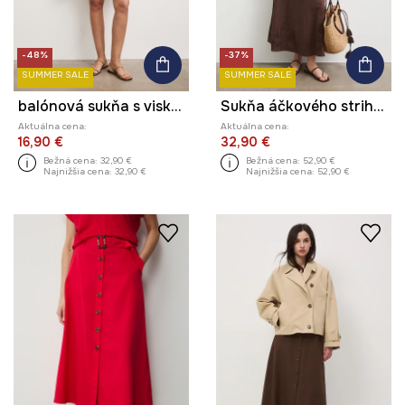
-48%
-37%
SUMMER SALE
SUMMER SALE
balónová sukňa s viskózou
Sukňa áčkového strihu s ľanom s výšivkou
Aktuálna cena:
Aktuálna cena:
16,90 €
32,90 €
Bežná cena:
32,90 €
Bežná cena:
52,90 €
Najnižšia cena:
32,90 €
Najnižšia cena:
52,90 €