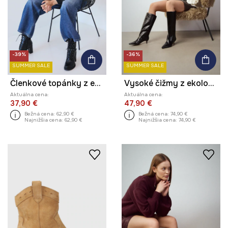
-39%
-36%
SUMMER SALE
SUMMER SALE
Členkové topánky z ekologickej kože s vysokými podpätkami
Vysoké čižmy z ekologickej kože
Aktuálna cena:
Aktuálna cena:
37,90 €
47,90 €
Bežná cena:
62,90 €
Bežná cena:
74,90 €
Najnižšia cena:
62,90 €
Najnižšia cena:
74,90 €