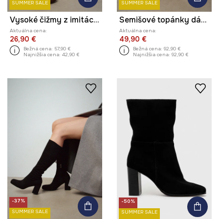
SUMMER SALE
SUMMER SALE
Vysoké čižmy z imitácie semišu
Semišové topánky dámske
Aktuálna cena:
Aktuálna cena:
26,90 €
49,90 €
Bežná cena:
57,90 €
Bežná cena:
92,90 €
Najnižšia cena:
42,90 €
Najnižšia cena:
92,90 €
-37%
-50%
SUMMER SALE
SUMMER SALE