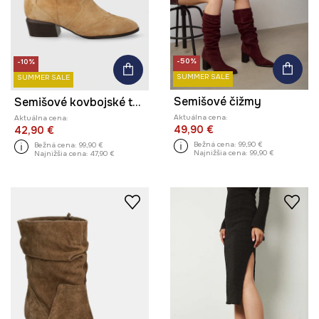
-50%
-10%
SUMMER SALE
SUMMER SALE
Semišové čižmy
Semišové kovbojské topánky dámske béžová farba
Aktuálna cena:
Aktuálna cena:
49,90 €
42,90 €
Bežná cena:
99,90 €
Bežná cena:
99,90 €
Najnižšia cena:
99,90 €
Najnižšia cena:
47,90 €