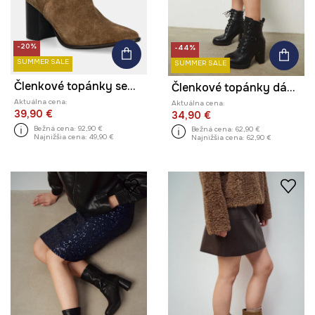
-20%
-44%
SUMMER SALE
SUMMER SALE
Členkové topánky semišové
Členkové topánky dámske z ekologickej kože s vysokými podpätkami čierna farba
Aktuálna cena:
Aktuálna cena:
39,90 €
34,90 €
Bežná cena:
92,90 €
Bežná cena:
62,90 €
Najnižšia cena:
49,90 €
Najnižšia cena:
62,90 €