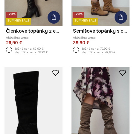
-29%
-20%
SUMMER SALE
SUMMER SALE
Členkové topánky z ekologickej kože
Semišové topánky s ozdobnými sponami
Aktuálna cena:
Aktuálna cena:
26,90 €
39,90 €
Bežná cena:
62,90 €
Bežná cena:
79,90 €
Najnižšia cena:
37,90 €
Najnižšia cena:
49,90 €