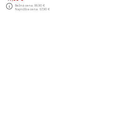
Bežná cena:
99,90 €
Najnižšia cena:
57,90 €