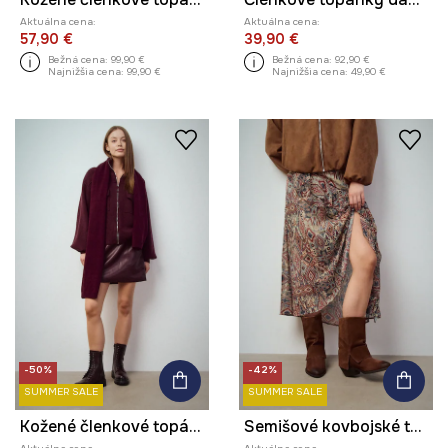
Aktuálna cena:
Aktuálna cena:
57,90 €
39,90 €
Bežná cena:
99,90 €
Bežná cena:
92,90 €
Najnižšia cena:
99,90 €
Najnižšia cena:
49,90 €
-50%
-42%
SUMMER SALE
SUMMER SALE
Kožené členkové topánky dámske
Semišové kovbojské topánky