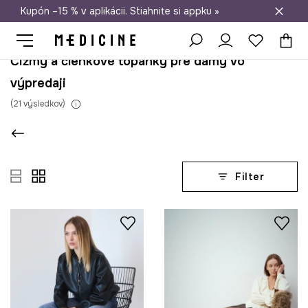
Kupón –15 % v aplikácii. Stiahnite si appku »
Doprava zadarmo od 50 €
Čižmy a členkové topánky pre dámy vo
výpredaji
(
21
výsledkov
)
Filter