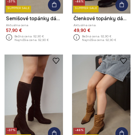
-37%
-46%
SUMMER SALE
SUMMER SALE
Semišové topánky dámske s elastanom
Členkové topánky dámske semišové
Aktuálna cena:
Aktuálna cena:
57,90 €
49,90 €
Bežná cena:
92,90 €
Bežná cena:
92,90 €
Najnižšia cena:
92,90 €
Najnižšia cena:
92,90 €
-37%
-46%