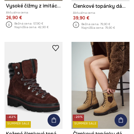
Vysoké čižmy z imitácie semišu
Členkové topánky dámske čierna farba
Aktuálna cena:
Aktuálna cena:
26,90 €
39,90 €
Bežná cena:
57,90 €
Bežná cena:
79,90 €
Najnižšia cena:
42,90 €
Najnižšia cena:
79,90 €
-42%
-20%
SUMMER SALE
SUMMER SALE
Kožené členkové topánky
Členkové topánky dámske semišové