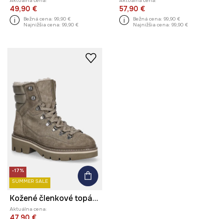
Aktuálna cena:
Aktuálna cena:
49,90 €
57,90 €
Bežná cena:
99,90 €
Bežná cena:
99,90 €
Najnižšia cena:
99,90 €
Najnižšia cena:
99,90 €
-17%
SUMMER SALE
Kožené členkové topánky
Aktuálna cena:
47,90 €