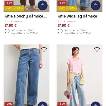
-52%
-52%
SUMMER SALE
SUMMER SALE
Rifle slouchy dámske high waist s efektom prania
Rifle wide leg dámske
Aktuálna cena:
Aktuálna cena:
17,90 €
17,90 €
Bežná cena:
37,90 €
Bežná cena:
37,90 €
Najnižšia cena:
37,90 €
Najnižšia cena:
37,90 €
-39%
-52%