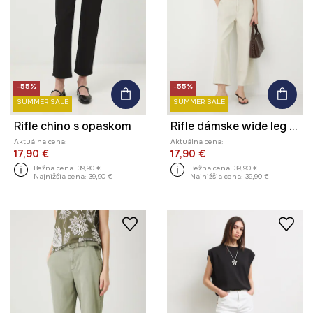
-55%
-55%
SUMMER SALE
SUMMER SALE
Rifle chino s opaskom
Rifle dámske wide leg s opaskom
Aktuálna cena:
Aktuálna cena:
17,90 €
17,90 €
Bežná cena:
39,90 €
Bežná cena:
39,90 €
Najnižšia cena:
39,90 €
Najnižšia cena:
39,90 €