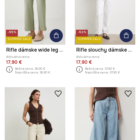
-55%
-52%
SUMMER SALE
SUMMER SALE
Rifle dámske wide leg s opaskom
Rifle slouchy dámske high waist
Aktuálna cena:
Aktuálna cena:
17,90 €
17,90 €
Bežná cena:
39,90 €
Bežná cena:
37,90 €
Najnižšia cena:
39,90 €
Najnižšia cena:
37,90 €