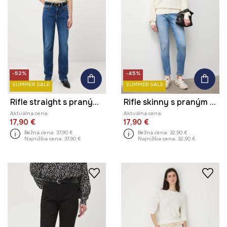
-52%
-45%
SUMMER SALE
SUMMER SALE
Rifle straight s praným efektom
Rifle skinny s praným efektom
Aktuálna cena:
Aktuálna cena:
17,90 €
17,90 €
Bežná cena:
37,90 €
Bežná cena:
32,90 €
Najnižšia cena:
37,90 €
Najnižšia cena:
32,90 €