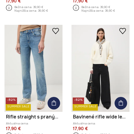
17,90 €
17,90 €
Bežná cena:
39,90 €
Bežná cena:
39,90 €
Najnižšia cena:
39,90 €
Najnižšia cena:
39,90 €
-52%
-52%
SUMMER SALE
SUMMER SALE
Rifle straight s praným efektom
Bavlnené rifle wide leg s praným efektom
Aktuálna cena:
Aktuálna cena:
17,90 €
17,90 €