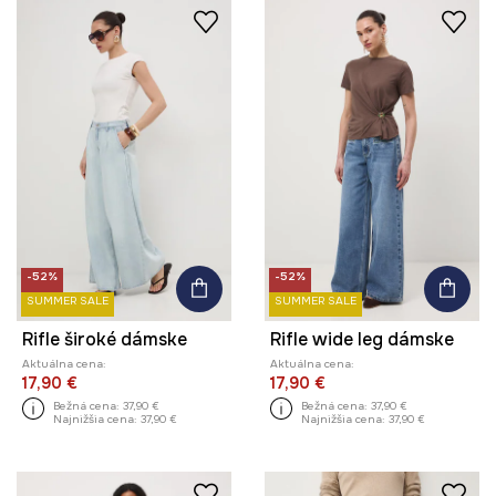
-52%
-52%
SUMMER SALE
SUMMER SALE
Rifle široké dámske
Rifle wide leg dámske
Aktuálna cena:
Aktuálna cena:
17,90 €
17,90 €
Bežná cena:
37,90 €
Bežná cena:
37,90 €
Najnižšia cena:
37,90 €
Najnižšia cena:
37,90 €