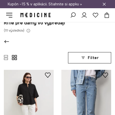
Kupón –15 % v aplikácii. Stiahnite si appku »
Doprava zadarmo od 50 €
Rifle pre dámy vo výpredaji
(
111
výsledkov
)
Filter