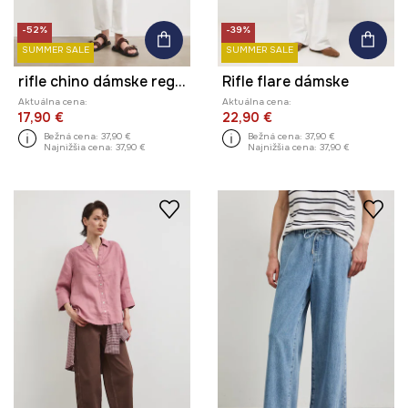
-52%
-39%
SUMMER SALE
SUMMER SALE
rifle chino dámske regular waist
Rifle flare dámske
Aktuálna cena:
Aktuálna cena:
17,90 €
22,90 €
Bežná cena:
37,90 €
Bežná cena:
37,90 €
Najnižšia cena:
37,90 €
Najnižšia cena:
37,90 €