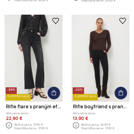
Najnižšia cena:
34,90 €
Najnižšia cena:
24,90 €
-39%
-22%
SUMMER SALE
SUMMER SALE
Rifle flare s praným efektom
Rifle boyfriend s praným efektom
Aktuálna cena:
Aktuálna cena:
22,90 €
13,90 €
Bežná cena:
37,90 €
Bežná cena:
34,90 €
Najnižšia cena:
37,90 €
Najnižšia cena:
17,90 €