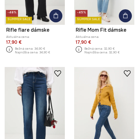
-48%
-45%
SUMMER SALE
SUMMER SALE
Rifle flare dámske
Rifle Mom Fit dámske
Aktuálna cena:
Aktuálna cena:
17,90 €
17,90 €
Bežná cena:
34,90 €
Bežná cena:
32,90 €
Najnižšia cena:
34,90 €
Najnižšia cena:
32,90 €