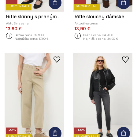
SUMMER SALE
SUMMER SALE
Rifle skinny s praným efektom
Rifle slouchy dámske
Aktuálna cena:
Aktuálna cena:
13,90 €
13,90 €
Bežná cena:
32,90 €
Bežná cena:
34,90 €
Najnižšia cena:
17,90 €
Najnižšia cena:
34,90 €
-22%
-45%
SUMMER SALE
SUMMER SALE