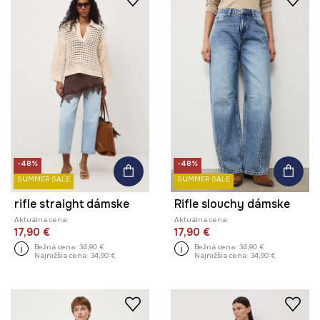
-48%
-48%
SUMMER SALE
SUMMER SALE
rifle straight dámske
Rifle slouchy dámske
Aktuálna cena:
Aktuálna cena:
17,90 €
17,90 €
Bežná cena:
34,90 €
Bežná cena:
34,90 €
Najnižšia cena:
34,90 €
Najnižšia cena:
34,90 €