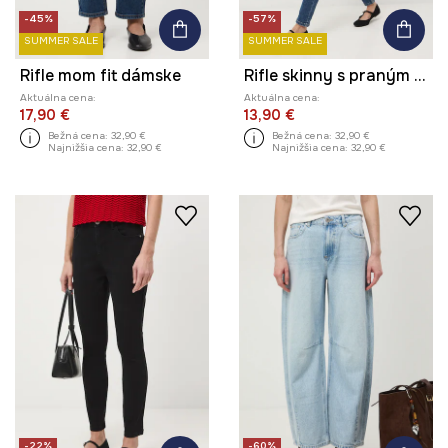
-45%
-57%
SUMMER SALE
SUMMER SALE
Rifle mom fit dámske
Rifle skinny s praným efektom
Aktuálna cena:
Aktuálna cena:
17,90 €
13,90 €
Bežná cena:
32,90 €
Bežná cena:
32,90 €
Najnižšia cena:
32,90 €
Najnižšia cena:
32,90 €
-22%
-60%