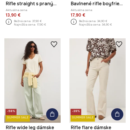
Rifle straight s praným efektom
Bavlnené rifle boyfriend s praným efektom
Aktuálna cena:
Aktuálna cena:
13,90 €
17,90 €
Bežná cena:
37,90 €
Bežná cena:
34,90 €
Najnižšia cena:
17,90 €
Najnižšia cena:
34,90 €
-58%
-39%
SUMMER SALE
SUMMER SALE
Rifle wide leg dámske
Rifle flare dámske