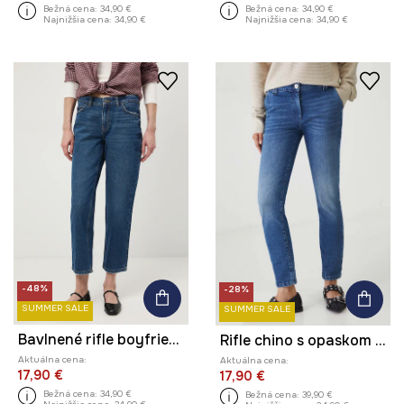
Bežná cena:
34,90 €
Bežná cena:
34,90 €
Najnižšia cena:
34,90 €
Najnižšia cena:
34,90 €
-48%
-28%
SUMMER SALE
SUMMER SALE
Bavlnené rifle boyfriend s praným efektom
Rifle chino s opaskom modrá farba
Aktuálna cena:
Aktuálna cena:
17,90 €
17,90 €
Bežná cena:
34,90 €
Bežná cena:
39,90 €