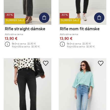
-57%
-57%
SUMMER SALE
SUMMER SALE
Rifle straight dámske
Rifle mom fit dámske
Aktuálna cena:
Aktuálna cena:
13,90 €
13,90 €
Bežná cena:
32,90 €
Bežná cena:
32,90 €
Najnižšia cena:
32,90 €
Najnižšia cena:
32,90 €