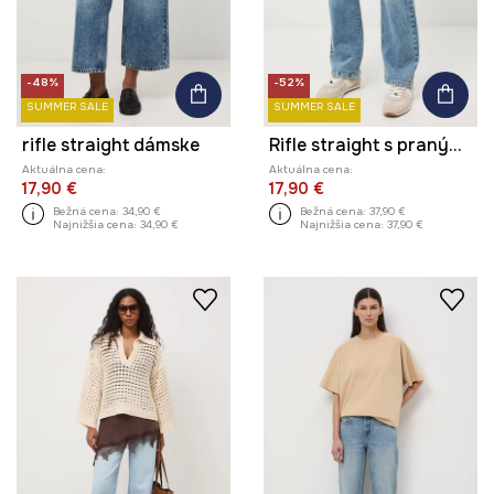
-48%
-52%
SUMMER SALE
SUMMER SALE
rifle straight dámske
Rifle straight s praným efektom
Aktuálna cena:
Aktuálna cena:
17,90 €
17,90 €
Bežná cena:
34,90 €
Bežná cena:
37,90 €
Najnižšia cena:
34,90 €
Najnižšia cena:
37,90 €