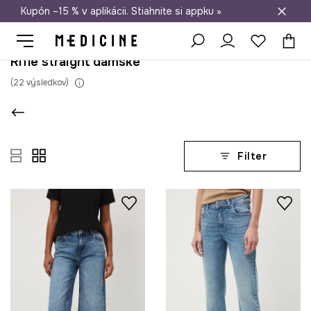
Kupón –15 % v aplikácii. Stiahnite si appku »
Doprava zadarmo od 50 €
Rifle straight dámske
(
22
výsledkov
)
Filter