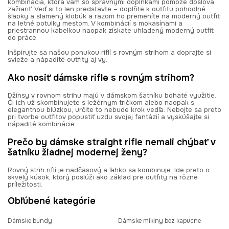
kombinácia, ktorá vám so správnymi doplnkami pomôže doslova
zažiariť. Veď si to len predstavte – doplňte k outfitu pohodlné
šľapky a slamený klobúk a razom ho premeníte na moderný outfit
na letné potulky mestom. V kombinácií s mokasínami a
priestrannou kabelkou naopak získate uhladený moderný outfit
do práce.
Inšpirujte sa našou ponukou riflí s rovným strihom a doprajte si
svieže a nápadité outfity aj vy.
Ako nosiť dámske rifle s rovným strihom?
Džínsy v rovnom strihu majú v dámskom šatníku bohaté využitie.
Či ich už skombinujete s ležérnym tričkom alebo naopak s
elegantnou blúzkou, určite to nebude krok vedľa. Nebojte sa preto
pri tvorbe outfitov popustiť uzdu svojej fantázií a vyskúšajte si
nápadité kombinácie.
Prečo by dámske straight rifle nemali chýbať v
šatníku žiadnej modernej ženy?
Rovný strih riflí je nadčasový a ľahko sa kombinuje. Ide preto o
skvelý kúsok, ktorý poslúži ako základ pre outfity na rôzne
príležitosti.
Obľúbené kategórie
Dámske bundy
Dámske mikiny bez kapucne