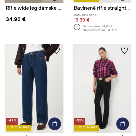
Rifle wide leg dámske s efektom prania
Bavlnené rifle straight s praným efektom
Aktuálna cena:
34,90 €
19,90 €
Bežná cena:
34,90 €
Najnižšia cena:
34,90 €
-42%
-52%
SUMMER SALE
SUMMER SALE