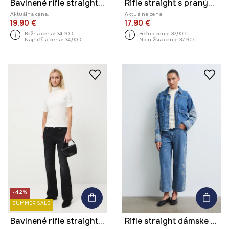
Bavlnené rifle straight s praným efektom
Rifle straight s praným efektom
Aktuálna cena:
Aktuálna cena:
19,90 €
17,90 €
Bežná cena:
34,90 €
Bežná cena:
37,90 €
Najnižšia cena:
34,90 €
Najnižšia cena:
37,90 €
-42%
SUMMER SALE
Bavlnené rifle straight s praným efektom
Rifle straight dámske high waist s výšivkou