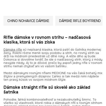
CHINO NOHAVICE DÁMSKE
DÁMSKE RIFLE BOYFRIEND
Rifle dámske v rovnom strihu – nadčasová
klasika, ktorá si vás získa
Dámske rifle
sú nepísaná klasika, ktorá patrí do šatníka modernej
ženy. Rokmi rôzne menili svoju podobu a strih, no rovný strih sa
drží na módnom priedestráli už dlhé roky. A ešte dlho aj bude.
Dokonca si dovolíme tvrdiť, že ide o nadčasový strih, ktorý z módy
nevyjde nikdy. Aj to je dôvod, prečo by aspoň jedny rifle v rovnom
strihu nemali chýbať ani vo vašom šatníku.
Medzi dámskymi rovnými riflami MEDICINE na vás čaká bohatý mix
štýlov a premyslených dizajnov. Ľahko si tak medzi nimi nájdete
ten pravý kúsok vo svojom módnom štýle.
Dámske straight rifle sú skvelé ako základ
šatníka
Pohodlie, ľahká kombinovateľnosť a nezabudnuteľný šmrnc. To
všetko sú vlastnosti, ktoré robia z dámskych riflí s rovným strihom