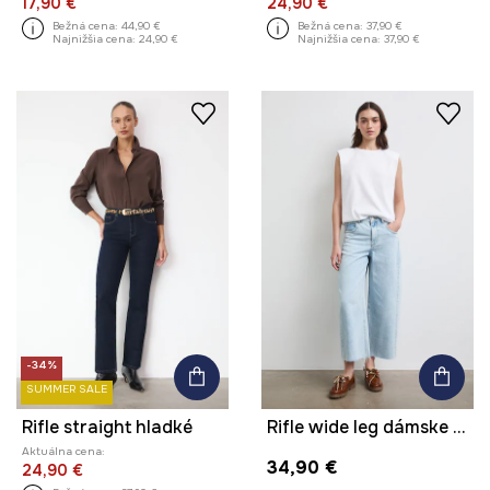
17,90 €
24,90 €
Bežná cena:
44,90 €
Bežná cena:
37,90 €
Najnižšia cena:
24,90 €
Najnižšia cena:
37,90 €
-34%
SUMMER SALE
Rifle straight hladké
Rifle wide leg dámske s efektom prania
Aktuálna cena:
34,90 €
24,90 €