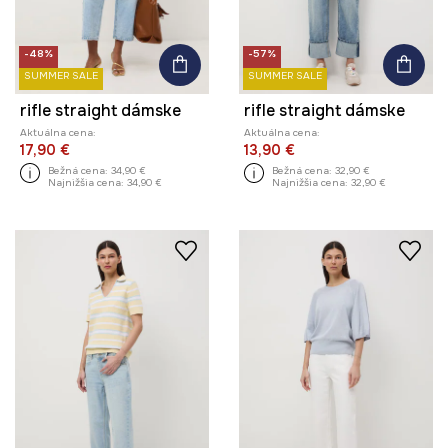
-48%
-57%
SUMMER SALE
SUMMER SALE
rifle straight dámske
rifle straight dámske
Aktuálna cena:
Aktuálna cena:
17,90 €
13,90 €
Bežná cena:
34,90 €
Bežná cena:
32,90 €
Najnižšia cena:
34,90 €
Najnižšia cena:
32,90 €