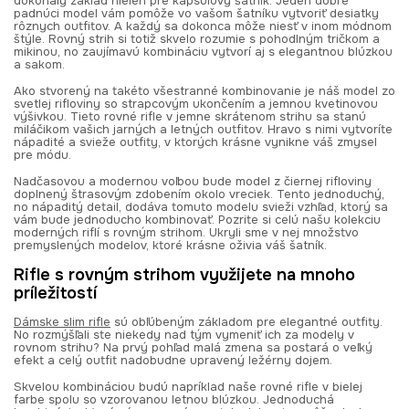
dokonalý základ nielen pre kapsulový šatník. Jeden dobre
padnúci model vám pomôže vo vašom šatníku vytvoriť desiatky
rôznych outfitov. A každý sa dokonca môže niesť v inom módnom
štýle. Rovný strih si totiž skvelo rozumie s pohodlným tričkom a
mikinou, no zaujímavú kombináciu vytvorí aj s elegantnou blúzkou
a sakom.
Ako stvorený na takéto všestranné kombinovanie je náš model zo
svetlej rifloviny so strapcovým ukončením a jemnou kvetinovou
výšivkou. Tieto rovné rifle v jemne skrátenom strihu sa stanú
miláčikom vašich jarných a letných outfitov. Hravo s nimi vytvoríte
nápadité a svieže outfity, v ktorých krásne vynikne váš zmysel
pre módu.
Nadčasovou a modernou voľbou bude model z čiernej rifloviny
doplnený štrasovým zdobením okolo vreciek. Tento jednoduchý,
no nápaditý detail, dodáva tomuto modelu svieži vzhľad, ktorý sa
vám bude jednoducho kombinovať. Pozrite si celú našu kolekciu
moderných riflí s rovným strihom. Ukryli sme v nej množstvo
premyslených modelov, ktoré krásne oživia váš šatník.
Rifle s rovným strihom využijete na mnoho
príležitostí
Dámske slim rifle
sú obľúbeným základom pre elegantné outfity.
No rozmýšľali ste niekedy nad tým vymeniť ich za modely v
rovnom strihu? Na prvý pohľad malá zmena sa postará o veľký
efekt a celý outfit nadobudne upravený ležérny dojem.
Skvelou kombináciou budú napríklad naše rovné rifle v bielej
farbe spolu so vzorovanou letnou blúzkou. Jednoduchá