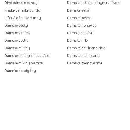
Dlhé dámske bundy
Dámske tričká s dlhým rukávom
Krátke dámske bundy
Dámske saká
Rifľové dámske bundy
Dámske košele
Dámske vesty
Dámske nohavice
Dámske kabáty
Dámske tepláky
Dámske svetre
Dámske rifle
Dámske mikiny
Dámske boyfriend rifle
Dámske mikiny s kapucňou
Dámske mom jeans
Dámske mikiny na zips
Dámske zvonové rifle
Dámske kardigány