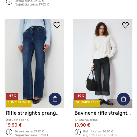
Bežná cena:
37,90 €
Najnižšia cena:
37,90 €
-47%
-30%
SUMMER SALE
SUMMER SALE
Rifle straight s praným efektom
Bavlnené rifle straight s praným efektom
Aktuálna cena:
Aktuálna cena:
19,90 €
13,90 €
Bežná cena:
37,90 €
Bežná cena:
34,90 €
Najnižšia cena:
37,90 €
Najnižšia cena:
19,90 €