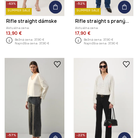
-63%
-52%
SUMMER SALE
SUMMER SALE
Rifle straight dámske
Rifle straight s praným efektom
Aktuálna cena:
Aktuálna cena:
13,90 €
17,90 €
Bežná cena:
37,90 €
Bežná cena:
37,90 €
Najnižšia cena:
37,90 €
Najnižšia cena:
37,90 €
-57%
-22%