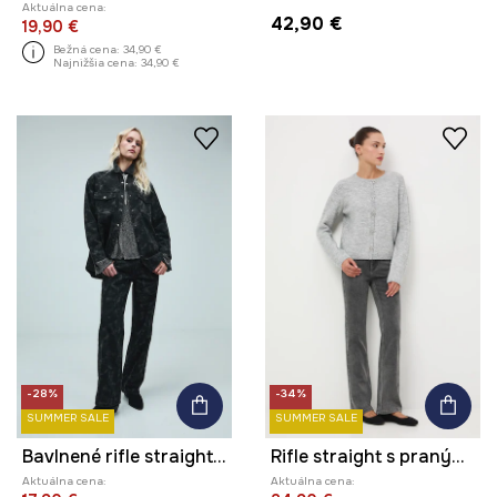
Aktuálna cena:
42,90 €
19,90 €
Bežná cena:
34,90 €
Najnižšia cena:
34,90 €
-28%
-34%
SUMMER SALE
SUMMER SALE
Bavlnené rifle straight vzorované
Rifle straight s praným efektom
Aktuálna cena:
Aktuálna cena: