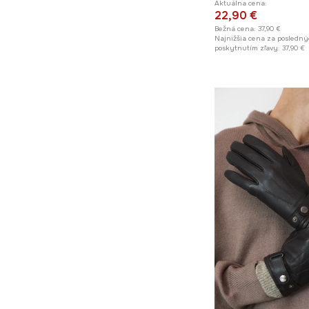
Aktuálna cena:
22,90 €
Bežná cena:
37,90 €
Najnižšia cena za posledný
poskytnutím zľavy:
37,90 €