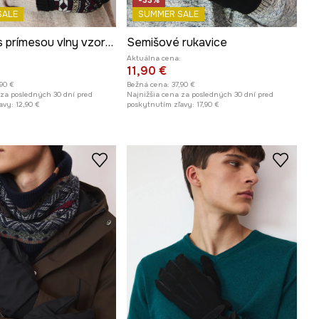
SALE
SUMMER SALE
Rukavice s prímesou vlny vzorované
Semišové rukavice
Aktuálna cena:
11,90 €
,90 €
Bežná cena:
37,90 €
 za posledných 30 dní pred
Najnižšia cena za posledných 30 dní pred
avy:
12,90 €
poskytnutím zľavy:
17,90 €