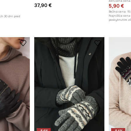
Aktuálna cena:
37,90 €
5,90 €
Bežná cena:
19
Najnižšia cena
ch 30 dní pred
poskytnutím zľ
-54%
-54%