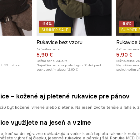
-54%
-54%
SUMMER SALE
SUMMER 
Rukavice bez vzoru
Rukavice 
Aktuálna cena:
Aktuálna cena:
5,90 €
5,90 €
Bežná cena:
24,90 €
Bežná cena:
24
ch 30 dní pred
Najnižšia cena za posledných 30 dní pred
Najnižšia cena
poskytnutím zľavy:
12,90 €
poskytnutím zľ
ice – kožené aj pletené rukavice pre pánov
u byť kožené, vlnené alebo pletené. Na jeseň zvoľte tenšie a ľahšie, za
ce využijete na jeseň a v zime
e, keď sa dni výrazne ochladzujú a večer klesá teplota takmer k nule,
môžete vybrať aj čiapku, jesenné rukavice a
pánsky šál
. Ponuka MEDICI