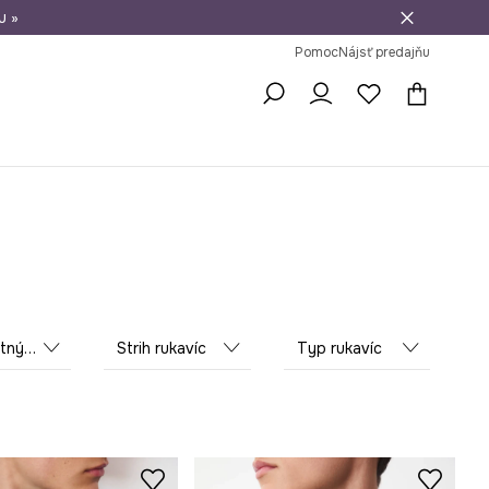
u »
vrátenie tovaru
Pomoc
Nájsť predajňu
teriál
Strih rukavíc
Typ rukavíc