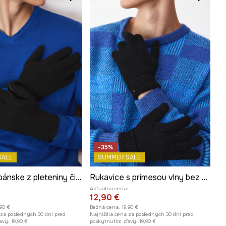
-35%
SALE
SUMMER SALE
Rukavice pánske z pleteniny čierna farba
Rukavice s prímesou vlny bez vzoru
Aktuálna cena:
12,90 €
,90 €
Bežná cena:
19,90 €
 za posledných 30 dní pred
Najnižšia cena za posledných 30 dní pred
avy:
19,90 €
poskytnutím zľavy:
19,90 €