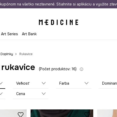
rmo od 50 €
kupónom na všetko nezľavnené. Stiahnite si aplikáciu a využite zľav
Odoslanie aj do 24 hodín
30 dní na 
Art Series
Art Bank
Doplnky
Rukavice
 rukavice
Počet produktov: 16
Veľkosť
Farba
Dominantný ma
Cena