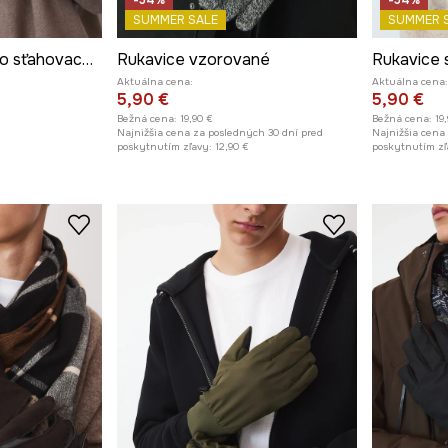
SUMMER SALE
SUMMER 
Kožené rukavice so sťahovacou šnúrkou
Rukavice vzorované
Aktuálna cena:
Aktuálna cena:
5,90 €
5,90 €
Bežná cena:
19,90 €
Bežná cena:
19
Najnižšia cena za posledných 30 dní pred
Najnižšia cena
poskytnutím zľavy:
12,90 €
poskytnutím zľ