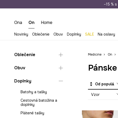
Doprava zada
–15 % s 
Ona
On
Home
Novinky
Oblečenie
Obuv
Doplnky
SALE
Na oslavy
Oblečenie
Medicine
On
Pánske
Bundy a kabáty
Obuv
Košele
Šľapky a sandále
Doplnky
Kraťasy
Od populárnych
Lifestyle a tenisky
Mikiny
Batohy a tašky
Vzor
Mokasíny a poltopánky
Nohavice
Cestovná batožina a
Členková obuv
doplnky
Plavky
Papuče
Plátené tašky
Polo tričká