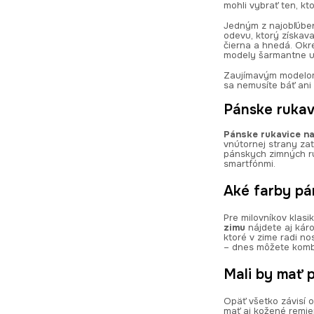
mohli vybrať ten, kt
Jedným z najobľúbe
odevu, ktorý získav
čierna a hnedá. Okr
modely šarmantne u
Zaujímavým modelo
sa nemusíte báť ani 
Pánske rukav
Pánske rukavice na
vnútornej strany zat
pánskych zimných ru
smartfónmi.
Aké farby pá
Pre milovníkov klas
zimu
nájdete aj káro
ktoré v zime radi n
– dnes môžete komb
Mali by mať 
Opäť všetko závisí o
mať aj kožené remien