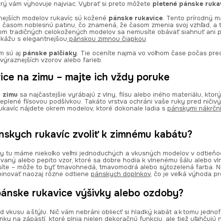
orý vám vyhovuje najviac. Vybrať si preto môžete
pletené pánske ruka
nejších modelov rukavíc sú kožené
pánske rukavice
. Tento prírodný m
a časom noblesnú patinu, čo znamená, že časom zmenia svoj vzhľad, a to
em tradičných celokožených modelov sa nemusíte obávať siahnuť ani p
kážu s elegantnejšou
pánskou zimnou čiapkou
.
m sú aj
pánske palčiaky
. Tie oceníte najmä vo voľnom čase počas pre
výraznejších vzorov alebo farieb.
ice na zimu – majte ich vždy poruke
 zimu
sa najčastejšie vyrábajú z vlny, flísu alebo iného materiálu, kto
eplené flísovou podšívkou. Takáto vrstva ochráni vaše ruky pred ničiv
kavíc nájdete okrem modelov, ktoré dokonale ladia s
pánskymi nákrčn
nskych rukavíc zvoliť k zimnému kabátu?
iky tu máme niekoľko veľmi jednoduchých a vkusných modelov v odtieňoc
vaný alebo pepito vzor, ktoré sa dobre hodia k vlnenému šálu alebo vln
osíte – môže to byť tmavohnedá, tmavomodrá alebo sýtozelená farba. Neb
inovať naozaj rôzne odtiene
pánskych doplnkov
, čo je veľká výhoda pr
pánske rukavice výšivky alebo ozdoby?
d vkusu a štýlu. Nič vám nebráni obliecť si hladký kabát a k tomu jedn
ky na zápästí, ktoré plnia nielen dekoračnú funkciu, ale tiež uľahčujú n