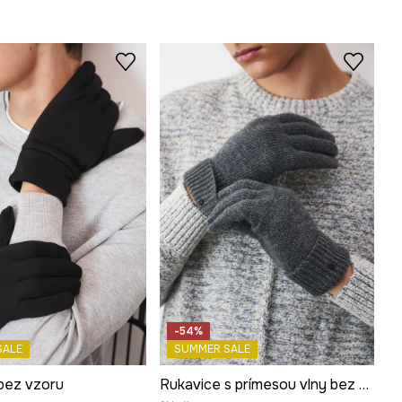
-54%
SALE
SUMMER SALE
bez vzoru
Rukavice s prímesou vlny bez vzoru