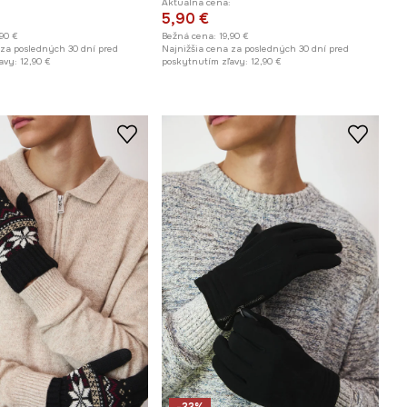
Aktuálna cena:
5,90 €
,90 €
Bežná cena:
19,90 €
 za posledných 30 dní pred
Najnižšia cena za posledných 30 dní pred
avy:
12,90 €
poskytnutím zľavy:
12,90 €
-33%