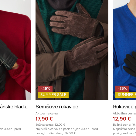
-45%
-35%
SUMMER SALE
SUMMER 
Kožené rukavice pánske hladké čierna farba
Semišové rukavice
Aktuálna cena:
Aktuálna cena:
17,90 €
12,90 €
Bežná cena:
32,90 €
Bežná cena:
19
ch 30 dní pred
Najnižšia cena za posledných 30 dní pred
Najnižšia cena
poskytnutím zľavy:
32,90 €
poskytnutím zľ