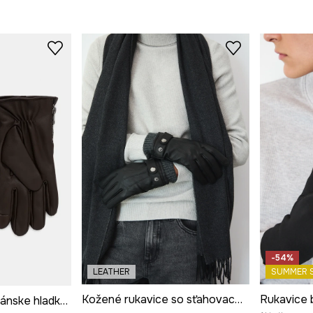
-54%
LEATHER
SUMMER 
Kožené rukavice so sťahovacou šnúrkou
Rukavice 
Kožené rukavice pánske hladké hnedá farba