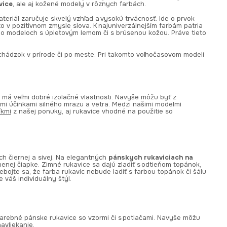
vice
, ale aj kožené modely v rôznych farbách.
ateriál zaručuje skvelý vzhľad a vysokú trvácnosť. Ide o prvok
 v pozitívnom zmysle slova. K najuniverzálnejším farbám patria
o modeloch s úpletovým lemom či s brúsenou kožou. Práve tieto
chádzok v prírode či po meste. Pri takomto voľnočasovom modeli
rý má veľmi dobré izolačné vlastnosti. Navyše môžu byť z
ými účinkami silného mrazu a vetra. Medzi našimi modelmi
íkmi
z našej ponuky, aj rukavice vhodné na použitie so
h čiernej a sivej. Na elegantných
pánskych rukaviciach na
enej čiapke. Zimné rukavice sa dajú zladiť s odtieňom topánok,
ojte sa, že farba rukavíc nebude ladiť s farbou topánok či šálu
e váš individuálny štýl.
ofarebné pánske rukavice so vzormi či s potlačami. Navyše môžu
avliekanie.