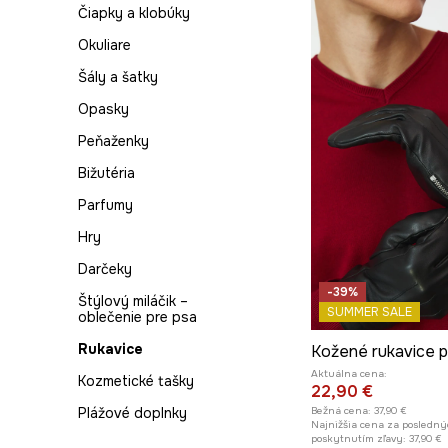
Čiapky a klobúky
Ponožky
Okuliare
Pyžamá
Šály a šatky
Rifle
Opasky
Saká a vesty
Peňaženky
Spodná bielizeň
Bižutéria
Svetre
Parfumy
Tričká
Hry
Košele na svadbu
Darčeky
-39%
Štýlový miláčik –
SUMMER SALE
oblečenie pre psa
Rukavice
Aktuálna cena:
Kozmetické tašky
22,90 €
Plážové doplnky
Bežná cena:
37,90 €
Najnižšia cena za posledný
poskytnutím zľavy:
37,90 €