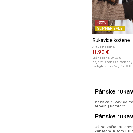
-33%
SUMMER SALE
Rukavice kožené
Aktuálna cena:
11,90 €
Bežná cena:
37,90 €
Najnižšia cena za posledný
poskytnutím zľavy:
17,90 €
Pánske rukav
Pánske rukavice
môž
tepelný komfort.
Pánske rukavi
Už na začiatku jesen
kabátom. K tomu si 