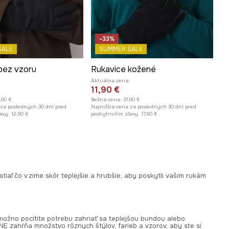
-33%
SALE
SUMMER SALE
bez vzoru
Rukavice kožené
Aktuálna cena:
11,90 €
,90 €
Bežná cena:
37,90 €
 za posledných 30 dní pred
Najnižšia cena za posledných 30 dní pred
avy:
12,90 €
poskytnutím zľavy:
17,90 €
tiaľ čo v zime skôr teplejšie a hrubšie, aby poskytli vašim rukám
 možno pocítite potrebu zahriať sa teplejšou bundou alebo
NE zahŕňa množstvo rôznych štýlov, farieb a vzorov, aby ste si