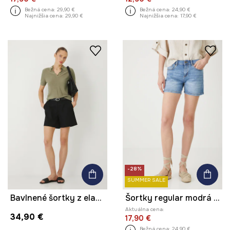
Bežná cena:
29,90 €
Bežná cena:
24,90 €
Najnižšia cena:
29,90 €
Najnižšia cena:
17,90 €
-28%
SUMMER SALE
Bavlnené šortky z elastánu s opaskom čierna farba
Šortky regular modrá farba
Aktuálna cena:
34,90 €
17,90 €
Bežná cena:
24,90 €