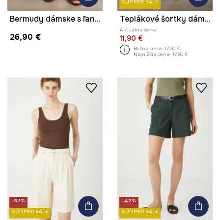
SUMMER SALE
Bermudy dámske s ľanom hladké
Teplákové šortky dámske
Aktuálna cena:
26,90 €
11,90 €
Bežná cena:
17,90 €
Najnižšia cena:
17,90 €
-37%
-42%
SUMMER SALE
SUMMER SALE