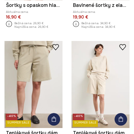
Šortky s opaskom hladké
Bavlnené šortky z elastánu s opaskom tyrkysová farba
Aktuálna cena:
Aktuálna cena:
16,90 €
19,90 €
Bežná cena:
26,90 €
Bežná cena:
34,90 €
Najnižšia cena:
26,90 €
Najnižšia cena:
34,90 €
-40%
-40%
SUMMER SALE
SUMMER SALE
Teplákové šortky dámske bavlnené
Teplákové šortky dámske bavlnené