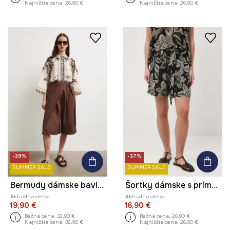
Najnižšia cena:
26,90 €
Najnižšia cena:
26,90 €
-39%
-37%
SUMMER SALE
SUMMER SALE
Bermudy dámske bavlnené regular waist hladké
Šortky dámske s prímesou ľanu
Aktuálna cena:
Aktuálna cena:
19,90 €
16,90 €
Bežná cena:
32,90 €
Bežná cena:
26,90 €
Najnižšia cena:
32,90 €
Najnižšia cena:
26,90 €