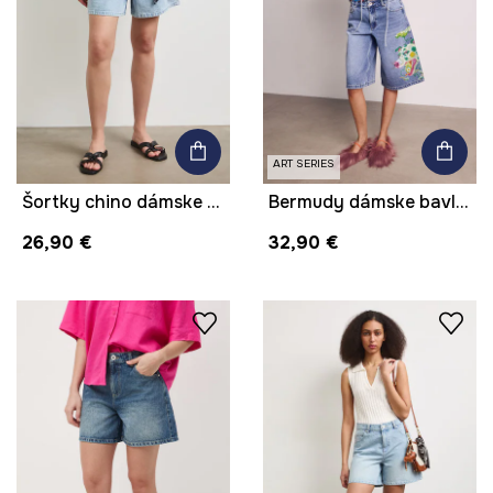
ART SERIES
Šortky chino dámske rifľové
Bermudy dámske bavlnené regular waist z kolekcie Kit Mizeres x Medicine
26,90 €
32,90 €