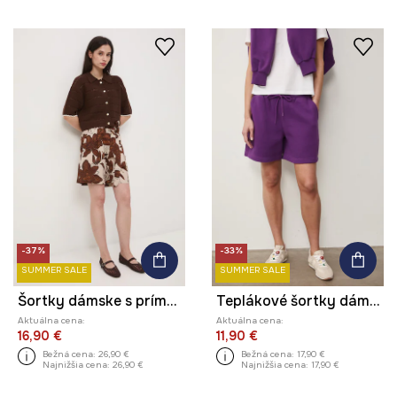
-37%
-33%
SUMMER SALE
SUMMER SALE
Šortky dámske s prímesou ľanu
Teplákové šortky dámske
Aktuálna cena:
Aktuálna cena:
16,90 €
11,90 €
Bežná cena:
26,90 €
Bežná cena:
17,90 €
Najnižšia cena:
26,90 €
Najnižšia cena:
17,90 €