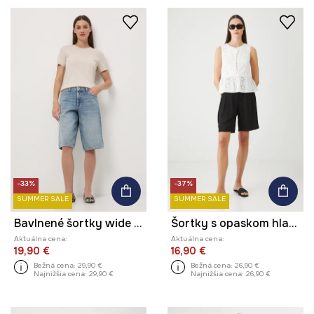
-33%
-37%
SUMMER SALE
SUMMER SALE
Bavlnené šortky wide leg s praným efektom
Šortky s opaskom hladké
Aktuálna cena:
Aktuálna cena:
19,90 €
16,90 €
Bežná cena:
29,90 €
Bežná cena:
26,90 €
Najnižšia cena:
29,90 €
Najnižšia cena:
26,90 €