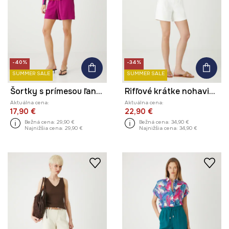
-40%
-34%
SUMMER SALE
SUMMER SALE
Šortky s prímesou ľanu hladké ružová farba
Rifľové krátke nohavice s opaskom hladké biela farba
Aktuálna cena:
Aktuálna cena:
17,90 €
22,90 €
Bežná cena:
29,90 €
Bežná cena:
34,90 €
Najnižšia cena:
29,90 €
Najnižšia cena:
34,90 €