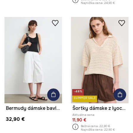
Najnižšia cena:
24,90 €
-48%
SUMMER SALE
Bermudy dámske bavlnené regular waist
Šortky dámske z lyocellu hladké
Aktuálna cena:
32,90 €
11,90 €
Bežná cena:
22,90 €
Najnižšia cena:
22,90 €