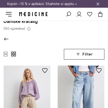
Kupón –15 % v aplikácii. Stiahnite si appku »
Doprava zadarmo od 50 €
Dámske kraťasy
(
150
výsledkov
)
Filter