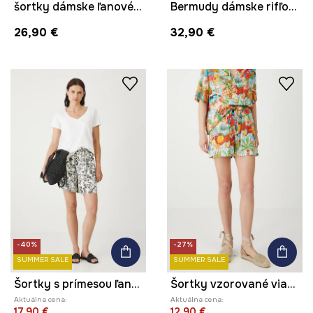
šortky dámske ľanové regular waist hladké
Bermudy dámske rifľové
26,90 €
32,90 €
-40%
-27%
SUMMER SALE
SUMMER SALE
Šortky s prímesou ľanu vzorované béžová farba
Šortky vzorované viac farieb
Aktuálna cena:
Aktuálna cena:
17,90 €
12,90 €