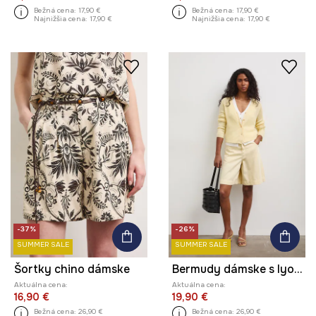
Bežná cena:
17,90 €
Bežná cena:
17,90 €
Najnižšia cena:
17,90 €
Najnižšia cena:
17,90 €
-37%
-26%
SUMMER SALE
SUMMER SALE
Šortky chino dámske
Bermudy dámske s lyocellom regular waist
Aktuálna cena:
Aktuálna cena:
16,90 €
19,90 €
Bežná cena:
26,90 €
Bežná cena:
26,90 €