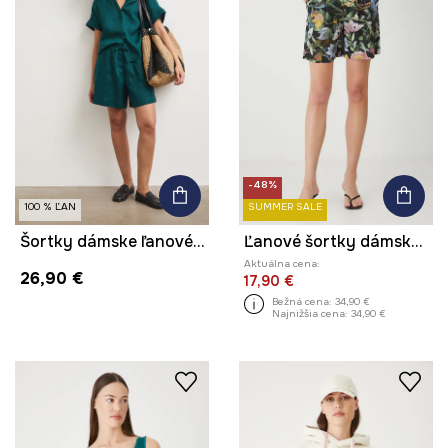
-48%
100 % ĽAN
SUMMER SALE
Šortky dámske ľanové regular waist hladké
Ľanové šortky dámske s opaskom vzorovaná čierna farba
Aktuálna cena:
26,90 €
17,90 €
Bežná cena:
34,90 €
Najnižšia cena:
34,90 €