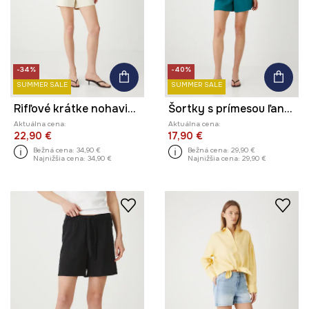
-34%
-40%
SUMMER SALE
SUMMER SALE
Rifľové krátke nohavice s opaskom hladké béžová farba
Šortky s prímesou ľanu hladké zelená farba
Aktuálna cena:
Aktuálna cena:
22,90 €
17,90 €
Bežná cena:
34,90 €
Bežná cena:
29,90 €
Najnižšia cena:
34,90 €
Najnižšia cena:
29,90 €