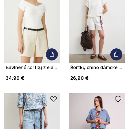
Bavlnené šortky z elastánu s opaskom béžová farba
Šortky chino dámske rifľové
34,90 €
26,90 €