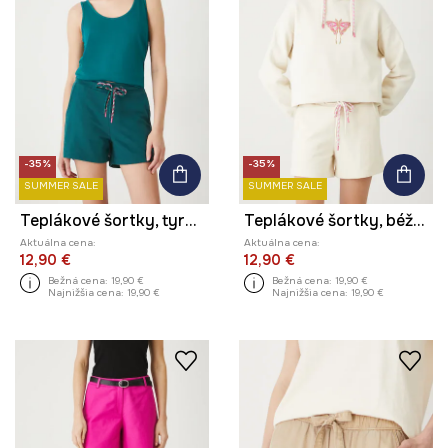
-35%
-35%
SUMMER SALE
SUMMER SALE
Teplákové šortky, tyrkysová farba, hladké
Teplákové šortky, béžová farba, hladké
Aktuálna cena:
Aktuálna cena:
12,90 €
12,90 €
Bežná cena:
19,90 €
Bežná cena:
19,90 €
Najnižšia cena:
19,90 €
Najnižšia cena:
19,90 €