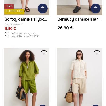
-48%
SUMMER SALE
Šortky dámske z lyocellu hladké
Bermudy dámske s ľanom hladké
Aktuálna cena:
26,90 €
11,90 €
Bežná cena:
22,90 €
Najnižšia cena:
22,90 €