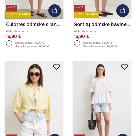
-37%
-37%
SUMMER SALE
SUMMER SALE
Culottes dámske s ľanom hladké
Šortky dámske bavlnené low waist
Aktuálna cena:
Aktuálna cena:
16,90 €
16,90 €
Bežná cena:
26,90 €
Bežná cena:
26,90 €
Najnižšia cena:
26,90 €
Najnižšia cena:
26,90 €