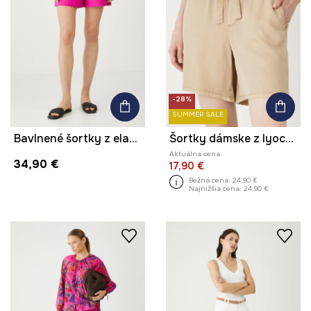
-28%
SUMMER SALE
Bavlnené šortky z elastánu s opaskom ružová farba
Šortky dámske z lyocellu hladké
Aktuálna cena:
34,90 €
17,90 €
Bežná cena:
24,90 €
Najnižšia cena:
24,90 €