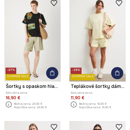
-37%
-29%
SUMMER SALE
SUMMER SALE
Šortky s opaskom hladké
Teplákové šortky dámske bavlnené regular waist
Aktuálna cena:
Aktuálna cena:
16,90 €
11,90 €
Bežná cena:
26,90 €
Bežná cena:
16,90 €
Najnižšia cena:
26,90 €
Najnižšia cena:
16,90 €