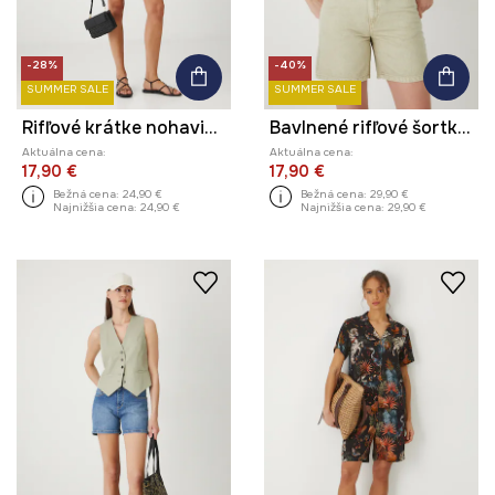
-28%
-40%
SUMMER SALE
SUMMER SALE
Rifľové krátke nohavice s praným efektom čierna farba
Bavlnené rifľové šortky s praným efektom
Aktuálna cena:
Aktuálna cena:
17,90 €
17,90 €
Bežná cena:
24,90 €
Bežná cena:
29,90 €
Najnižšia cena:
24,90 €
Najnižšia cena:
29,90 €