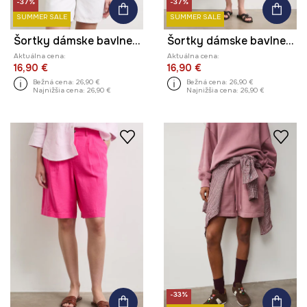
-37%
-37%
SUMMER SALE
SUMMER SALE
Šortky dámske bavlnené high waist
Šortky dámske bavlnené high waist
Aktuálna cena:
Aktuálna cena:
16,90 €
16,90 €
Bežná cena:
26,90 €
Bežná cena:
26,90 €
Najnižšia cena:
26,90 €
Najnižšia cena:
26,90 €
-33%