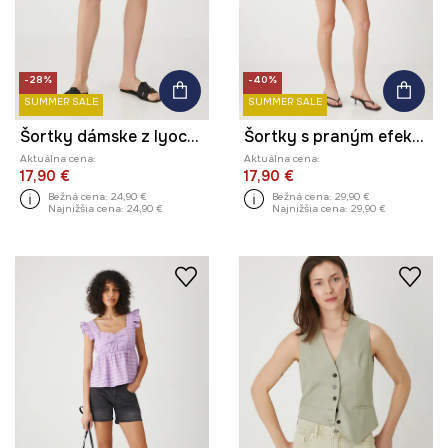
-28%
-40%
SUMMER SALE
SUMMER SALE
Šortky dámske z lyocellu hladké
Šortky s praným efektom modrá farba
Aktuálna cena:
Aktuálna cena:
17,90 €
17,90 €
Bežná cena:
24,90 €
Bežná cena:
29,90 €
Najnižšia cena:
24,90 €
Najnižšia cena:
29,90 €