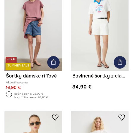
-37%
SUMMER SALE
Šortky dámske rifľové
Bavlnené šortky z elastánu s opaskom biela farba
Aktuálna cena:
34,90 €
16,90 €
Bežná cena:
26,90 €
Najnižšia cena:
26,90 €