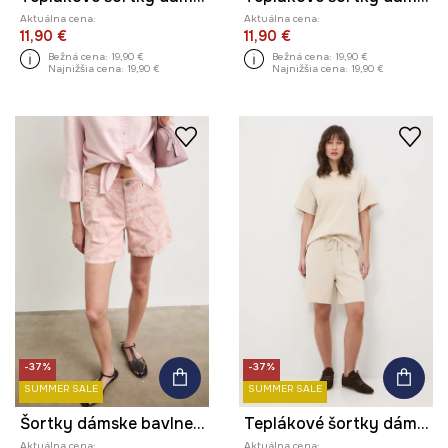
Aktuálna cena:
Aktuálna cena:
11,90 €
11,90 €
Bežná cena:
19,90 €
Bežná cena:
19,90 €
Najnižšia cena:
19,90 €
Najnižšia cena:
19,90 €
-37%
-37%
SUMMER SALE
SUMMER SALE
Šortky dámske bavlnené high waist
Teplákové šortky dámske s modalom
Aktuálna cena:
Aktuálna cena: