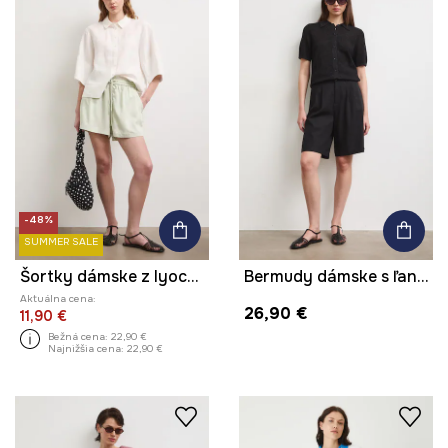
-48%
SUMMER SALE
Šortky dámske z lyocellu hladké
Bermudy dámske s ľanom hladké
Aktuálna cena:
26,90 €
11,90 €
Bežná cena:
22,90 €
Najnižšia cena:
22,90 €