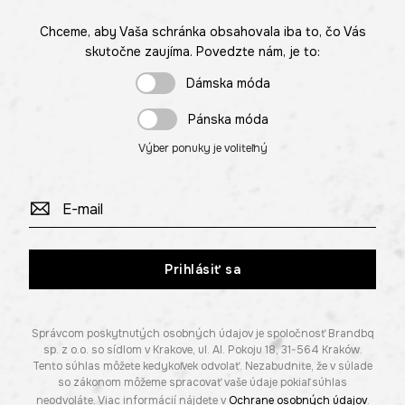
Chceme, aby Vaša schránka obsahovala iba to, čo Vás
skutočne zaujíma. Povedzte nám, je to:
Dámska móda
Pánska móda
Výber ponuky je voliteľný
Prihlásiť sa
Správcom poskytnutých osobných údajov je spoločnosť Brandbq
sp. z o.o. so sídlom v Krakove, ul. Al. Pokoju 18, 31-564 Kraków.
Tento súhlas môžete kedykoľvek odvolať. Nezabudnite, že v súlade
so zákonom môžeme spracovať vaše údaje pokiaľ súhlas
neodvoláte. Viac informácií nájdete v
Ochrane osobných údajov
.