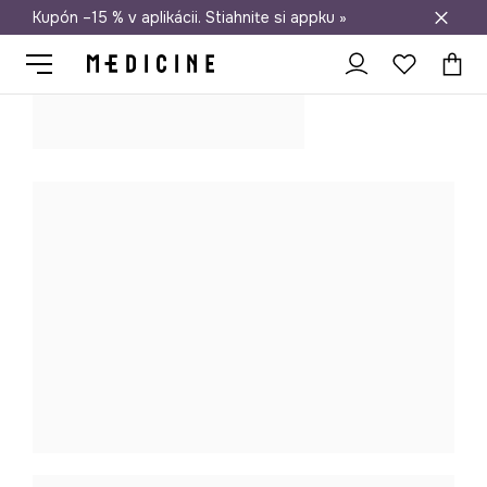
Kupón –15 % v aplikácii. Stiahnite si appku »
Doprava zadarmo od 50 €