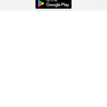
POMOC
NÁJSŤ PREDAJŇU
Informácie
O nás
Mobilná apilkácia
Pravidlá pre prezentovanie tovaru
Blog
Kontaktné údaje