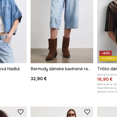
-43%
SUMMER 
ová hladká
Bermudy dámske bavlnené regular waist
Tričko dá
Aktuálna cena:
32,90 €
16,90 €
Bežná cena:
29
Najnižšia cena
poskytnutím zľ