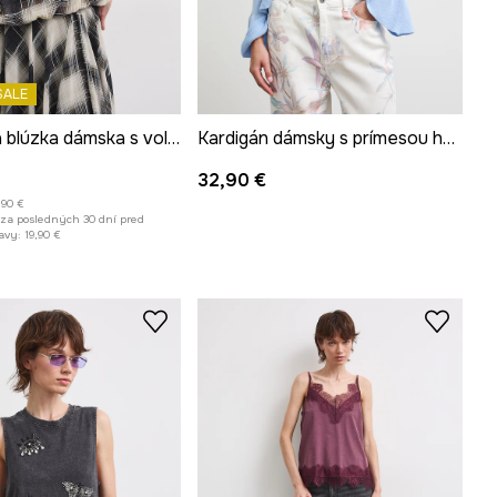
SALE
Španielska blúzka dámska s volánikmi s kockovaným vzorom
Kardigán dámsky s prímesou hodvábu s volánikmi
32,90 €
,90 €
 za posledných 30 dní pred
avy:
19,90 €