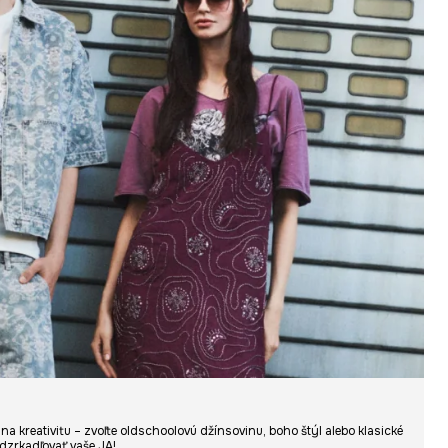
na kreativitu – zvoľte oldschoolovú džínsovinu, boho štýl alebo klasické
odzrkadľovať vaše JA!