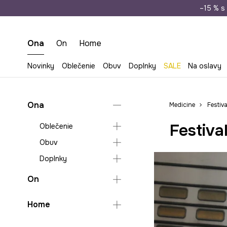
Doprava zada
–15 % s 
Ona
On
Home
Novinky
Oblečenie
Obuv
Doplnky
SALE
Na oslavy
Ona
Medicine
Festiva
Festiva
Oblečenie
Obuv
Blúzky a košele
Doplnky
Bundy
Šľapky a sandále
Kabáty
Lifestyle a tenisky
Kabelky
On
Kraťasy
Balerínky
Batohy
Oblečenie
Home
Mikiny
Mokasíny a
Plátené tašky
poltopánky
Obuv
Bundy a kabáty
Nohavice
Cestovná batožina a
Životný štýl a