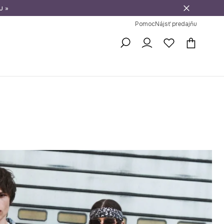
u »
vrátenie tovaru
Pomoc
Nájsť predajňu