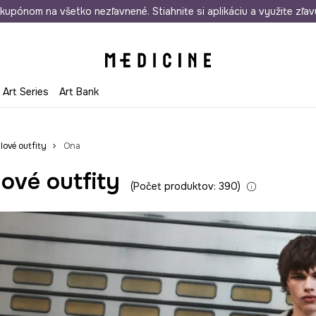
rmo od 50 €
kupónom na všetko nezľavnené. Stiahnite si aplikáciu a využite zľav
Odoslanie aj do 24 hodín
30 dní na 
Art Series
Art Bank
lové outfity
Ona
lové outfity
Počet produktov: 390