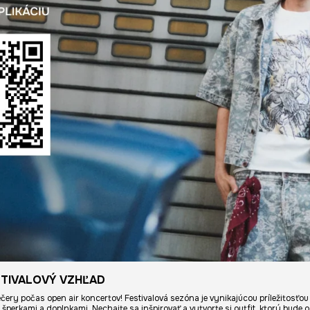
STIVALOVÝ VZHĽAD
ečery počas open air koncertov! Festivalová sezóna je vynikajúcou príležitosťou 
perkami a doplnkami. Nechajte sa inšpirovať a vytvorte si outfit, ktorý bude 