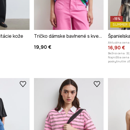
-15%
SUMMER 
itácie kože
Tričko dámske bavlnené s kvetmi
Aktuálna cena:
19,90 €
16,90 €
Bežná cena:
32
Najnižšia cena
poskytnutím zľ