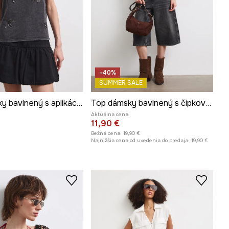
-40%
SUMMER SALE
Top dámsky bavlnený s aplikáciou
Top dámsky bavlnený s čipkovanými detailmi
Aktuálna cena:
11,90 €
Bežná cena:
19,90 €
Najnižšia cena od uvedenia do predaja:
19,90 €