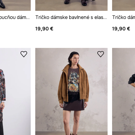
Mikina na zips s kapucňou dámska s bavlnou z kolekcie Mythical Creatures
Tričko dámske bavlnené s elastanom z kolekcie Mythical Creatures
19,90 €
19,90 €