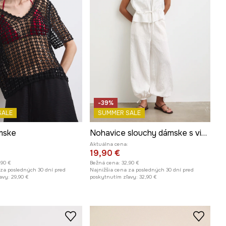
-39%
SALE
SUMMER SALE
mske
Nohavice slouchy dámske s viskózou
Aktuálna cena:
19,90 €
,90 €
Bežná cena:
32,90 €
 za posledných 30 dní pred
Najnižšia cena za posledných 30 dní pred
avy:
29,90 €
poskytnutím zľavy:
32,90 €