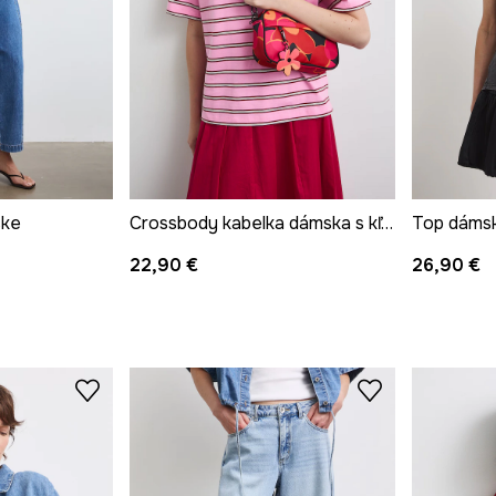
ske
Crossbody kabelka dámska s kľúčenkou s kvetmi
22,90 €
26,90 €