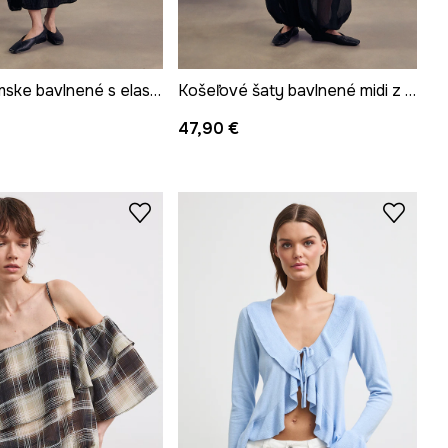
Tričko dámske bavlnené s elastanom z kolekcie Mythical Creatures
Košeľové šaty bavlnené midi z kolekcie Mythical Creatures
47,90 €