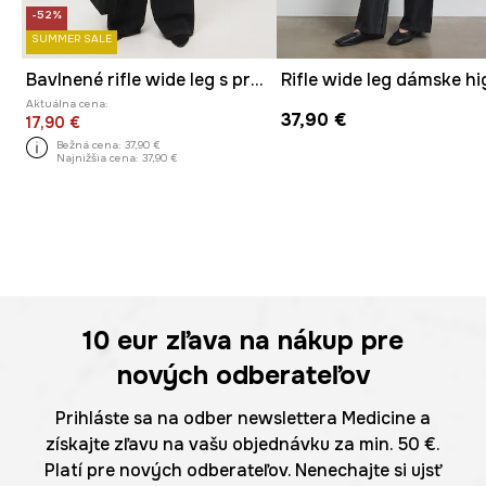
-52%
SUMMER SALE
Bavlnené rifle wide leg s praným efektom
Aktuálna cena:
37,90 €
17,90 €
Bežná cena:
37,90 €
Najnižšia cena:
37,90 €
10 eur
zľava na nákup pre
nových odberateľov
Prihláste sa na odber newslettera Medicine a
získajte zľavu na vašu objednávku za min. 50 €.
Platí pre nových odberateľov. Nenechajte si ujsť