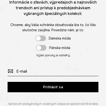
informácie o zľavách, výpredajoch a najnovších
trendoch ani prístup k predobjednávkam
vybraných špeciálnych kolekcií.
Chceme, aby Vaša schránka obsahovala iba to, čo Vás
skutočne zaujíma. Povedzte nám, je to:
Dámska móda
Pánska móda
Výber ponuky je voliteľný
Prihlásiť sa
Správcom poskytnutých osobných údajov je spoločnosť Brandbq