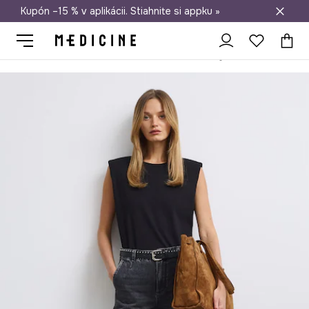
Kupón –15 % v aplikácii. Stiahnite si appku »
Doprava zadarmo od 50 €
Medicine
Ona
Oblečenie
Rifle
Wide Leg