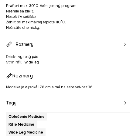
Prať pri max. 30°C. Veľmi jemný program.
Nesmie sa bieliť.
Nesušiť v sušičke.
Žehliť pri maximálnej teplote 110°C.
Nečistite chemicky.
Rozmery
Driek
:
vysoký pás
Strih riflí
:
wide leg
Rozmery
Modelka je vysoká 176 cm a má na sebe veľkosť 36
Tagy
Oblečenie Medicine
Rifle Medicine
Wide Leg Medicine