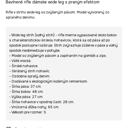
Bavlnené rifle dámske wide leg s praným efektom
Rifle v strihu wide leg so zvýšeným pásom. Model vytvorený zo
spraného denimu.
- Wide leg strih (voľný strih) - rifle mierne vypasované okolo bokov
s charakteristickou širokou nohavicou, ktorá sa od pása až po
spodok postupne rozširuje. Strih zvýrazňuje zúženie v páse a voľný
spodok neobmedzuje v pohybe.
- Model so zvýšeným pásom a zapínaním na gombík a zips.
- Všité vrecká.
- Široké nohavice.
- Skrátený strih nohavíc.
- Ozdobne spratý denim.
- Dodávané s ekologickým koženým remienkom.
- Šírka pása: 37 cm.
- Šírka bokov: 48 cm.
- Výška pása: 27 cm.
- Šírka nohavice v spodnej časti: 28 cm.
- Vnútorná dĺžka nohy: 65 cm.
- Veľkosti pre rozmer: S.