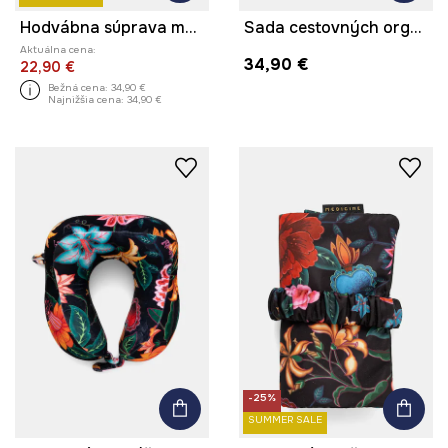
Hodvábna súprava maska na oči a gumičky do vlasov hodvábna
Sada cestovných organizérov do batožiny
Aktuálna cena:
34,90 €
22,90 €
Bežná cena:
34,90 €
Najnižšia cena:
34,90 €
-25%
SUMMER SALE