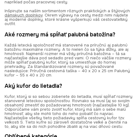
napríklad počas pracovnej cesty.
Inšpirujte sa naším sortimentom rôznych praktických a štýlových
dámskych doplnkov
. Okrem výbavy na cesty medzi nimi nájdete
aj moderné doplnky, ktoré krásne vyšperkujú váš cestovateľský
outfit.
Aké rozmery má spĺňať palubná batožina?
Každá letecká spoločnosť má stanovené na príručnú aj palubnú
batožinu maximálne rozmery. A to nielen čo sa týka dĺžky, ale aj
hmotnosti. Najmenší rozmer má vždy príručná batožina – tá sa
najčastejšie dáva pod sedadlo pred vami. O niečo väčšie rozmery
môže spĺňať palubný kufor, ktorý sa umiestňuje do hornej
priehradky. Za štandardizované rozmery sú považované
nasledujúce: Príručná cestovná taška – 40 x 20 x 25 cm Palubný
kufor – 55 x 40 x 20 cm.
Aký kufor do lietadla?
Kufor, ktorý si so sebou zoberiete do lietadla, musí spĺňať rozmery
stanovené leteckou spoločnosťou. Rovnako sa musí (aj so svojím
obsahom) zmestiť do požadovanej hmotnosti (najčastejšie 10 kg).
Odporúčame vám preto zvoliť kufor, ktorý má sám o sebe malú
hmotnosť, aby ste mohli toho do neho pobaliť čo najviac.
Najčastejšie všetky tieto požiadavky spĺňa cestovný kufor tzv.
veľkosti S. Tieto kufre sú zároveň dostatočne veľké a členité na
to, aby ste sa do nich pohodlne zbalili aj na viac dňovú cestu.
Obľúbené kategórie