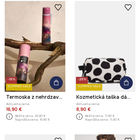
-15%
-25%
SUMMER SALE
SUMMER SALE
Termoska z nehrdzavejúcej ocele
Kozmetická taška dámska s bodkovaným vzorom
Aktuálna cena:
Aktuálna cena:
16,90 €
8,90 €
Bežná cena:
26,90 €
Bežná cena:
11,90 €
Najnižšia cena:
19,90 €
Najnižšia cena:
11,90 €