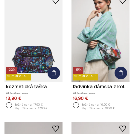
-22%
-15%
SUMMER SALE
SUMMER SALE
kozmetická taška
ľadvinka dámska z kolekcie Ilona Tambor x Medicine
Aktuálna cena:
Aktuálna cena:
13,90 €
16,90 €
Bežná cena:
17,90 €
Bežná cena:
19,90 €
Najnižšia cena:
17,90 €
Najnižšia cena:
19,90 €