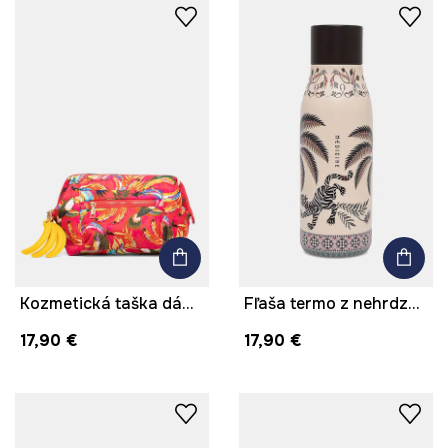
Kozmetická taška dámska s príveskom
Fľaša termo z nehrdzavejúcej ocele 500 ml
17,90 €
17,90 €