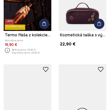
-43%
SUMMER SALE
Termo fľaša z kolekcie Zdzisław Beksiński x Medicine
Kozmetická taška s výšivkou
Aktuálna cena:
22,90 €
16,90 €
Bežná cena:
29,90 €
Najnižšia cena:
29,90 €