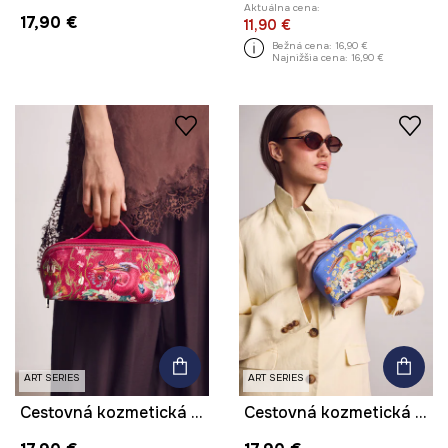
Aktuálna cena:
17,90 €
11,90 €
Bežná cena:
16,90 €
Najnižšia cena:
16,90 €
ART SERIES
ART SERIES
Cestovná kozmetická taška z imitácie kože z kolekcie Kit Mizeres x Medicine
Cestovná kozmetická taška z imitácie kože z kolekcie Kit Mizeres x Medicine