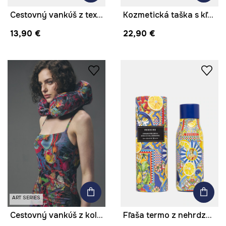
Cestovný vankúš z textilného materiálu
Kozmetická taška s kľúčenkou s kvetmi
13,90 €
22,90 €
ART SERIES
Cestovný vankúš z kolekcie Tattoo Art by Tuan Nguyen
Fľaša termo z nehrdzavejúcej ocele 500 ml