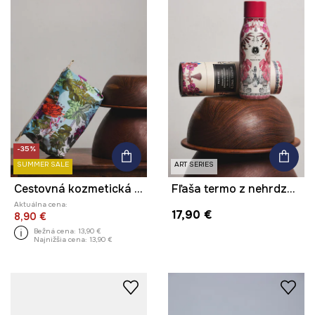
-35%
SUMMER SALE
ART SERIES
Cestovná kozmetická taška dámska z kolekcie Ilona Tambor x Medicine
Fľaša termo z nehrdzavejúcej ocele z kolekcie Ilona Tambor x Medicine
Aktuálna cena:
17,90 €
8,90 €
Bežná cena:
13,90 €
Najnižšia cena:
13,90 €