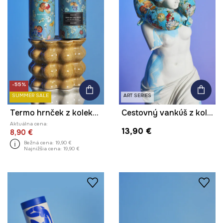
-55%
SUMMER SALE
ART SERIES
Termo hrnček z kolekcie Eviva L'arte
Cestovný vankúš z kolekcie Eviva L'arte
Aktuálna cena:
13,90 €
8,90 €
Bežná cena:
19,90 €
Najnižšia cena:
19,90 €