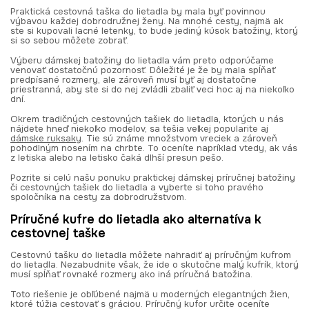
Praktická cestovná taška do lietadla by mala byť povinnou
výbavou každej dobrodružnej ženy. Na mnohé cesty, najmä ak
ste si kupovali lacné letenky, to bude jediný kúsok batožiny, ktorý
si so sebou môžete zobrať.
Výberu dámskej batožiny do lietadla vám preto odporúčame
venovať dostatočnú pozornosť. Dôležité je že by mala spĺňať
predpísané rozmery, ale zároveň musí byť aj dostatočne
priestranná, aby ste si do nej zvládli zbaliť veci hoc aj na niekoľko
dní.
Okrem tradičných cestovných tašiek do lietadla, ktorých u nás
nájdete hneď niekoľko modelov, sa tešia veľkej popularite aj
dámske ruksaky
. Tie sú známe množstvom vreciek a zároveň
pohodlným nosením na chrbte. To oceníte napríklad vtedy, ak vás
z letiska alebo na letisko čaká dlhší presun pešo.
Pozrite si celú našu ponuku praktickej dámskej príručnej batožiny
či cestovných tašiek do lietadla a vyberte si toho pravého
spoločníka na cesty za dobrodružstvom.
Príručné kufre do lietadla ako alternatíva k
cestovnej taške
Cestovnú tašku do lietadla môžete nahradiť aj príručným kufrom
do lietadla. Nezabudnite však, že ide o skutočne malý kufrík, ktorý
musí spĺňať rovnaké rozmery ako iná príručná batožina.
Toto riešenie je obľúbené najmä u moderných elegantných žien,
ktoré túžia cestovať s gráciou. Príručný kufor určite oceníte