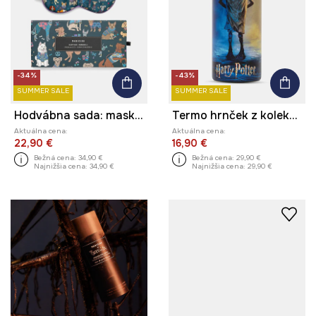
-34%
-43%
SUMMER SALE
SUMMER SALE
Hodvábna sada: maska ​​na oči a gumičky do vlasov s motívom psov (2-pack)
Termo hrnček z kolekcie Harry Potter
Aktuálna cena:
Aktuálna cena:
22,90 €
16,90 €
Bežná cena:
34,90 €
Bežná cena:
29,90 €
Najnižšia cena:
34,90 €
Najnižšia cena:
29,90 €