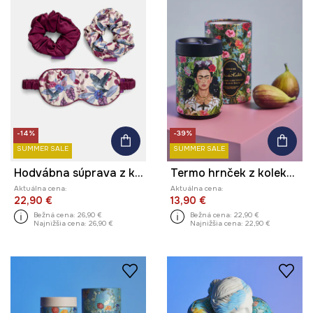
-14%
-39%
SUMMER SALE
SUMMER SALE
Hodvábna súprava z kolekcie Ilona Tambor x Medicine
Termo hrnček z kolekcie Frida
Aktuálna cena:
Aktuálna cena:
22,90 €
13,90 €
Bežná cena:
26,90 €
Bežná cena:
22,90 €
Najnižšia cena:
26,90 €
Najnižšia cena:
22,90 €