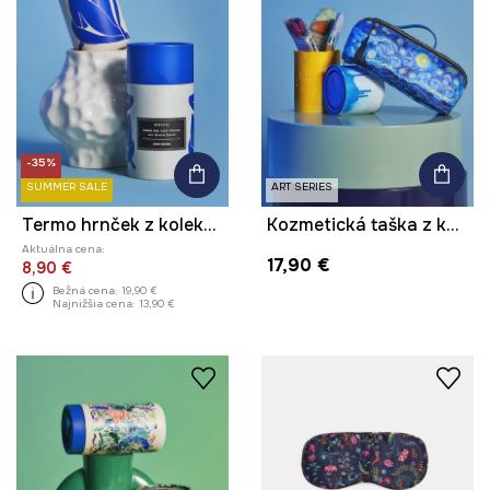
-35%
SUMMER SALE
ART SERIES
Termo hrnček z kolekcie Eviva L'arte 480 ml
Kozmetická taška z kolekcie Eviva L'arte
Aktuálna cena:
17,90 €
8,90 €
Bežná cena:
19,90 €
Najnižšia cena:
13,90 €