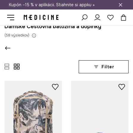
Kupón –15 % v aplikácii. Stiahnite si appku »
Doprava zadarmo od 50 €
Dámske Cestovná batožina a doplnky
(
58
výsledkov
)
Filter