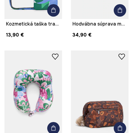
Kozmetická taška transparentná
Hodvábna súprava maska na oči a gumičky do vlasov
13,90 €
34,90 €