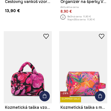
Cestovný vankúš vzorovaná
Organizér na šperky Vzorovaná cestovná
Aktuálna cena:
13,90 €
8,90 €
Bežná cena:
11,90 €
Najnižšia cena:
11,90 €
-29%
SUMMER SALE
Kozmetická taška vzorovaná
Kozmetická taška s motívom zeleniny