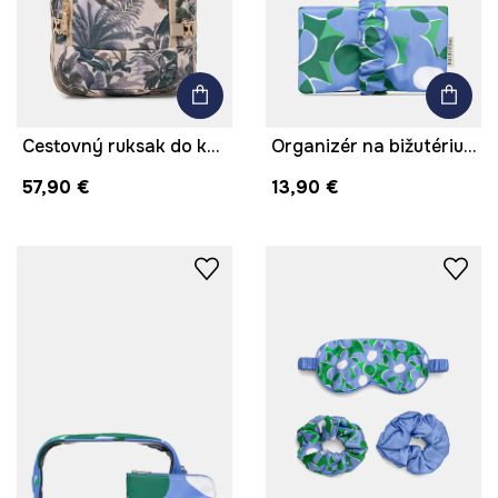
Cestovný ruksak do kabíny so zvieracím motívom
Organizér na bižutériu z textilného materiálu
57,90 €
13,90 €