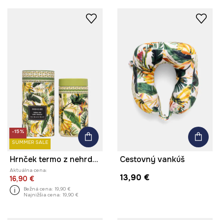
-15%
SUMMER SALE
Hrnček termo z nehrdzavejúcej ocele 480 ml
Cestovný vankúš
Aktuálna cena:
13,90 €
16,90 €
Bežná cena:
19,90 €
Najnižšia cena:
19,90 €