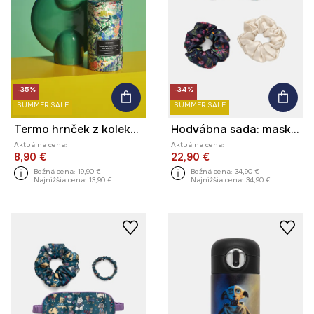
-35%
-34%
SUMMER SALE
SUMMER SALE
Termo hrnček z kolekcie Eviva L'arte 480 ml
Hodvábna sada: maska ​​na oči a gumičky do vlasov s kvetinovým vzorom (2-pack)
Aktuálna cena:
Aktuálna cena:
8,90 €
22,90 €
Bežná cena:
19,90 €
Bežná cena:
34,90 €
Najnižšia cena:
13,90 €
Najnižšia cena:
34,90 €