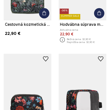
-30%
SUMMER SALE
Cestovná kozmetická taška
Hodvábna súprava maska na oči a gumičky do vlasov z hodvábu
Aktuálna cena:
22,90 €
22,90 €
Bežná cena:
32,90 €
Najnižšia cena:
32,90 €