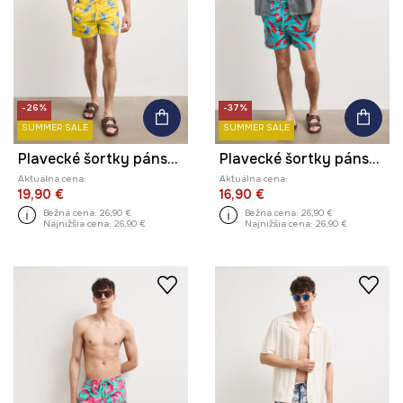
-26%
-37%
SUMMER SALE
SUMMER SALE
Plavecké šortky pánske so zvieracím motívom
Plavecké šortky pánske s motívom zeleniny
Aktuálna cena:
Aktuálna cena:
19,90 €
16,90 €
Bežná cena:
26,90 €
Bežná cena:
26,90 €
Najnižšia cena:
26,90 €
Najnižšia cena:
26,90 €