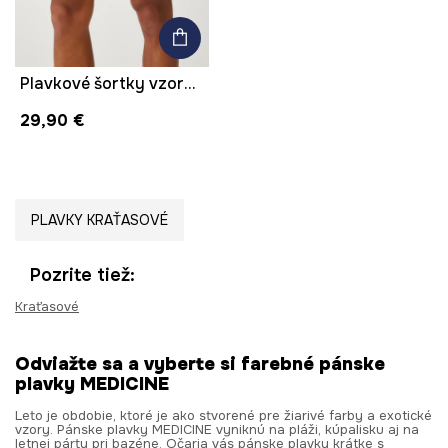
Plavkové šortky vzorované viac farieb
29,90 €
PLAVKY KRAŤASOVÉ
Pozrite tiež:
Kraťasové
Odviažte sa a vyberte si farebné pánske
plavky MEDICINE
Leto je obdobie, ktoré je ako stvorené pre žiarivé farby a exotické
vzory. Pánske plavky MEDICINE vyniknú na pláži, kúpalisku aj na
letnej párty pri bazéne. Očaria vás pánske plavky krátke s