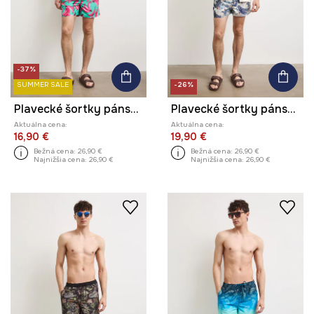
-37%
SUMMER SALE
-26%
Plavecké šortky pánske s motívom zeleniny
Plavecké šortky pánske so zvieracím motívom
Aktuálna cena:
Aktuálna cena:
16,90 €
19,90 €
Bežná cena:
26,90 €
Bežná cena:
26,90 €
Najnižšia cena:
26,90 €
Najnižšia cena:
26,90 €