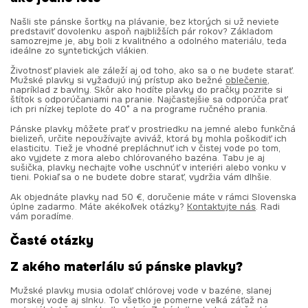
Našli ste pánske šortky na plávanie, bez ktorých si už neviete
predstaviť dovolenku aspoň najbližších pár rokov? Základom
samozrejme je, aby boli z kvalitného a odolného materiálu, teda
ideálne zo syntetických vlákien.
Životnosť plaviek ale záleží aj od toho, ako sa o ne budete starať.
Mužské plavky si vyžadujú iný prístup ako bežné
oblečenie
,
napríklad z bavlny. Skôr ako hodíte plavky do pračky pozrite si
štítok s odporúčaniami na pranie. Najčastejšie sa odporúča prať
ich pri nízkej teplote do 40° a na programe ručného prania.
Pánske plavky môžete prať v prostriedku na jemné alebo funkčná
bielizeň, určite nepoužívajte aviváž, ktorá by mohla poškodiť ich
elasticitu. Tiež je vhodné prepláchnuť ich v čistej vode po tom,
ako vyjdete z mora alebo chlórovaného bazéna. Tabu je aj
sušička, plavky nechajte voľne uschnúť v interiéri alebo vonku v
tieni. Pokiaľ sa o ne budete dobre starať, vydržia vám dlhšie.
Ak objednáte plavky nad 50 €, doručenie máte v rámci Slovenska
úplne zadarmo. Máte akékoľvek otázky?
Kontaktujte nás
. Radi
vám poradíme.
Časté otázky
Z akého materiálu sú pánske plavky?
Mužské plavky musia odolať chlórovej vode v bazéne, slanej
morskej vode aj slnku. To všetko je pomerne veľká záťaž na