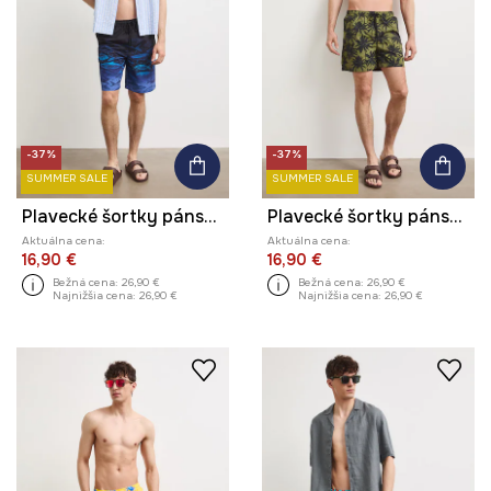
-37%
-37%
SUMMER SALE
SUMMER SALE
Plavecké šortky pánske so zvieracím motívom
Plavecké šortky pánske s motívom zeleniny
Aktuálna cena:
Aktuálna cena:
16,90 €
16,90 €
Bežná cena:
26,90 €
Bežná cena:
26,90 €
Najnižšia cena:
26,90 €
Najnižšia cena:
26,90 €