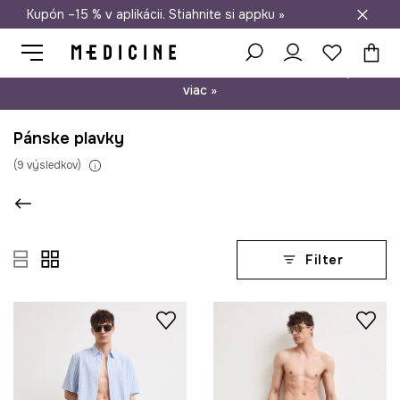
Kupón –15 % v aplikácii. Stiahnite si appku »
Doprava zadarmo od 50 €
Psst… máme pre vás kupón –15 % na nezľavnené produkty. Zistite
viac »
Pánske plavky
(
9
výsledkov
)
Filter