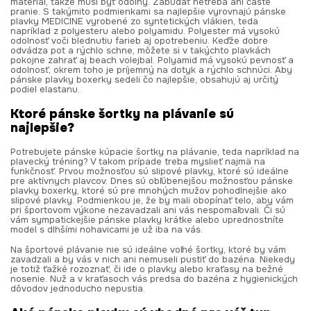
materiál, takže musí byť odolný. Zabúdať netreba ani časté
pranie. S takýmito podmienkami sa najlepšie vyrovnajú pánske
plavky MEDICINE vyrobené zo syntetických vlákien, teda
napríklad z polyesteru alebo polyamidu. Polyester má vysokú
odolnosť voči blednutiu farieb aj opotrebeniu. Keďže dobre
odvádza pot a rýchlo schne, môžete si v takýchto plavkách
pokojne zahrať aj beach volejbal. Polyamid má vysokú pevnosť a
odolnosť, okrem toho je príjemný na dotyk a rýchlo schnúci. Aby
pánske plavky boxerky sedeli čo najlepšie, obsahujú aj určitý
podiel elastanu.
Ktoré pánske šortky na plávanie sú
najlepšie?
Potrebujete pánske kúpacie šortky na plávanie, teda napríklad na
plavecký tréning? V takom prípade treba myslieť najmä na
funkčnosť. Prvou možnosťou sú slipové plavky, ktoré sú ideálne
pre aktívnych plavcov. Dnes sú obľúbenejšou možnosťou pánske
plavky boxerky, ktoré sú pre mnohých mužov pohodlnejšie ako
slipové plavky. Podmienkou je, že by mali obopínať telo, aby vám
pri športovom výkone nezavadzali ani vás nespomaľovali. Či sú
vám sympatickejšie pánske plavky krátke alebo uprednostníte
model s dlhšími nohavicami je už iba na vás.
Na športové plávanie nie sú ideálne voľné šortky, ktoré by vám
zavadzali a by vás v nich ani nemuseli pustiť do bazéna. Niekedy
je totiž ťažké rozoznať, či ide o plavky alebo kraťasy na bežné
nosenie. Nuž a v kraťasoch vás predsa do bazéna z hygienických
dôvodov jednoducho nepustia.