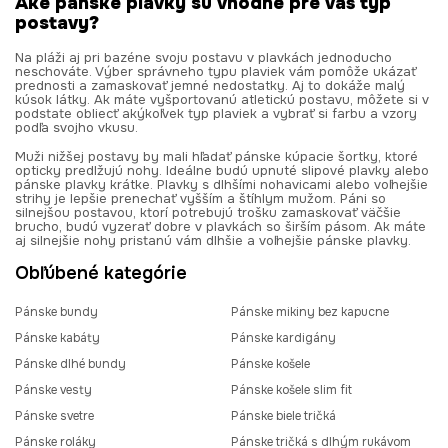
Aké pánske plavky sú vhodné pre váš typ
postavy?
Na pláži aj pri bazéne svoju postavu v plavkách jednoducho
neschováte. Výber správneho typu plaviek vám pomôže ukázať
prednosti a zamaskovať jemné nedostatky. Aj to dokáže malý
kúsok látky. Ak máte vyšportovanú atletickú postavu, môžete si v
podstate obliecť akýkoľvek typ plaviek a vybrať si farbu a vzory
podľa svojho vkusu.
Muži nižšej postavy by mali hľadať pánske kúpacie šortky, ktoré
opticky predlžujú nohy. Ideálne budú upnuté slipové plavky alebo
pánske plavky krátke. Plavky s dlhšími nohavicami alebo voľnejšie
strihy je lepšie prenechať vyšším a štíhlym mužom. Páni so
silnejšou postavou, ktorí potrebujú trošku zamaskovať väčšie
brucho, budú vyzerať dobre v plavkách so širším pásom. Ak máte
aj silnejšie nohy pristanú vám dlhšie a voľnejšie pánske plavky.
Obľúbené kategórie
Pánske bundy
Pánske mikiny bez kapucne
Pánske kabáty
Pánske kardigány
Pánske dlhé bundy
Pánske košele
Pánske vesty
Pánske košele slim fit
Pánske svetre
Pánske biele tričká
Pánske roláky
Pánske tričká s dlhým rukávom