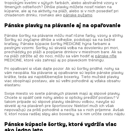
tropickými kvetmi v sýtych farbách, alebo abstraktné vzory v
tlmených odtieňoch? Dlhšie plavky môžete nosiť nielen na
kúpanie, ale aj na aktivity na pláži, alebo si v nich posedieť pri
chladenom drinku, rovnako ako
pánske pyžamo
.
Pánske plavky na plávanie aj na opaľovanie
Pánske šortky na plávanie môžu mať rôzne farby, vzory a strihy.
Šortky sú zvyčajne dlhšie a voľnejšie, podobajú sa na bežné
kraťasy. Pánske kúpacie šortky MEDICINE hýria farbami a
pestrými vzormi. Šortky sú skvelá voľba na dovolenku pri mori,
prechádzky po pláži a popíjanie drinkov v miestnom bare. Ak sa
na pláži zdržíte až do noci, môžu sa vám hodiť aj
pánske rifle
MEDICINE, ktoré vás zahrejú aj po plaveckom tréningu.
Pri opaľovaní si však dajte pozor. Ak sú šortky pridlhé, nohy sa
vám neopália. Na plávanie aj opaľovanie sú lepšie pánske plavky
krátke, teda asi najobľúbenejšie boxerky. Tieto mužské plavky
viac obopínajú postavu, ale sú veľmi pohodlné aj vďaka obsahu
elastanu.
Svoje miesto vo svete pánskych plaviek majú aj slipové plavky.
Chcete si opáliť celé nohy alebo si opticky predĺžiť postavu? V
takom prípade sú slipové plavky ideálnou voľbou, navyše sú
skvelé aj na plaváreň pre športovcov. Niektorí muži ich však
nepovažujú za príliš pohodlné a necítia sa v nich príjemne. Avšak
tí, ktorí nosia radšej slipy ako boxerky, si k nim určite cestu nájdu.
Pánske kúpacie šortky, ktoré vydržia viac
ako jedno leto