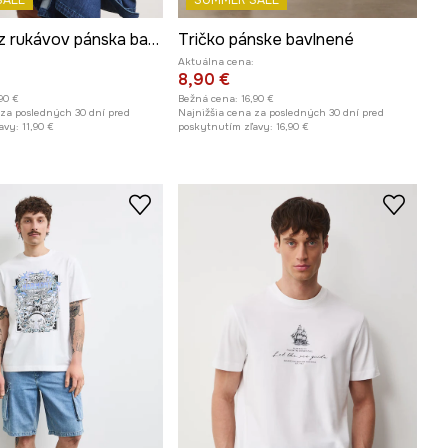
SALE
SUMMER SALE
Košeľa bez rukávov pánska bavlnená
Tričko pánske bavlnené
Aktuálna cena:
8,90 €
,90 €
Bežná cena:
16,90 €
 za posledných 30 dní pred
Najnižšia cena za posledných 30 dní pred
avy:
11,90 €
poskytnutím zľavy:
16,90 €