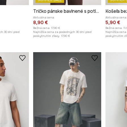
SUMMER SALE
SUMMER 
Tričko pánske bavlnené s potlačou
Aktuálna cena:
Aktuálna cena:
8,90 €
5,90 €
Bežná cena:
17,90 €
Bežná cena:
11
ch 30 dní pred
Najnižšia cena za posledných 30 dní pred
Najnižšia cena
poskytnutím zľavy:
17,90 €
poskytnutím zľ