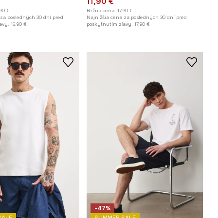
11,90 €
,90 €
Bežná cena:
17,90 €
 za posledných 30 dní pred
Najnižšia cena za posledných 30 dní pred
avy:
16,90 €
poskytnutím zľavy:
17,90 €
-47%