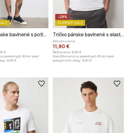
-29%
SALE
SUMMER SALE
Tričko pánske bavlnené s potlačou
Tričko pánske bavlnené s elastanom
Aktuálna cena:
11,90 €
,90 €
Bežná cena:
16,90 €
 za posledných 30 dní pred
Najnižšia cena za posledných 30 dní pred
avy:
16,90 €
poskytnutím zľavy:
16,90 €