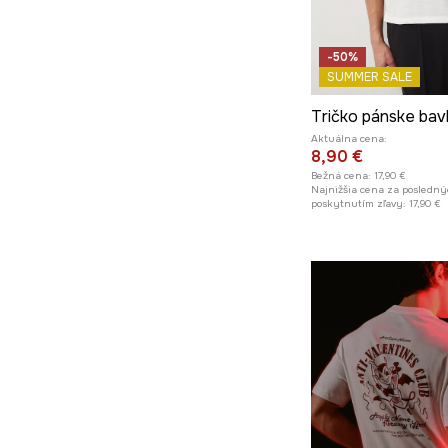
-50%
SUMMER SALE
Tričko pánske bav
Aktuálna cena:
8,90 €
Bežná cena:
17,90 €
Najnižšia cena za posledný
poskytnutím zľavy:
17,90 €