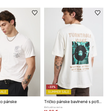
-33%
SALE
SUMMER SALE
ko pánske
Tričko pánske bavlnené s potlačou
Aktuálna cena: