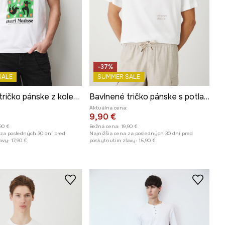
-37%
SALE
SUMMER SALE
Bavlnené tričko pánske z kolekcie Eviva L'arte
Bavlnené tričko pánske s potlačou
Aktuálna cena:
9,90 €
,90 €
Bežná cena:
19,90 €
 za posledných 30 dní pred
Najnižšia cena za posledných 30 dní pred
avy:
17,90 €
poskytnutím zľavy:
15,90 €