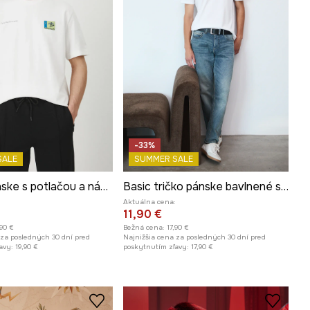
-33%
SALE
SUMMER SALE
Tričko pánske s potlačou a nášivkou biela farba
Basic tričko pánske bavlnené s elastanom
Aktuálna cena:
11,90 €
,90 €
Bežná cena:
17,90 €
 za posledných 30 dní pred
Najnižšia cena za posledných 30 dní pred
avy:
19,90 €
poskytnutím zľavy:
17,90 €