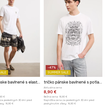
-47%
SALE
SUMMER SALE
Tričko pánske bavlnené s elastanom s potlačou
tričko pánske bavlnené s potlačou
Aktuálna cena:
8,90 €
,90 €
Bežná cena:
16,90 €
 za posledných 30 dní pred
Najnižšia cena za posledných 30 dní pred
avy:
16,90 €
poskytnutím zľavy:
16,90 €