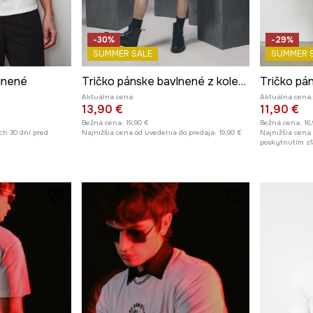
-30%
-29%
SUMMER SALE
SUMMER 
lnené
Tričko pánske bavlnené z kolekcie Tattoo Art by Mattia Provezza
Aktuálna cena:
Aktuálna cena:
13,90 €
11,90 €
Bežná cena:
19,90 €
Bežná cena:
16
ch 30 dní pred
Najnižšia cena od uvedenia do predaja:
19,90 €
Najnižšia cena
poskytnutím zľ