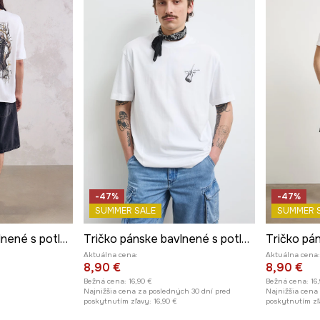
-47%
-47%
SUMMER SALE
SUMMER 
Tričko pánske bavlnené s potlačou z kolekcie Mythical Creatures
Tričko pánske bavlnené s potlačou
Aktuálna cena:
Aktuálna cena:
8,90 €
8,90 €
Bežná cena:
16,90 €
Bežná cena:
16
Najnižšia cena za posledných 30 dní pred
Najnižšia cena
poskytnutím zľavy:
16,90 €
poskytnutím zľ