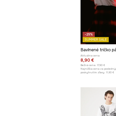
-25%
SUMMER SALE
Aktuálna cena:
8,90 €
Bežná cena:
17,90 €
Najnižšia cena za posledný
poskytnutím zľavy:
11,90 €