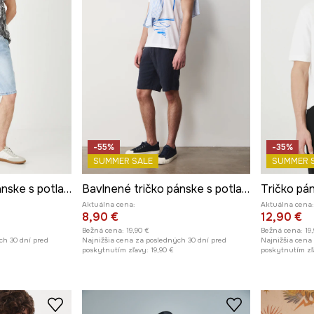
-55%
-35%
SUMMER SALE
SUMMER 
Bavlnené tričko pánske s potlačou biela farba
Bavlnené tričko pánske s potlačou a výšivkou
Aktuálna cena:
Aktuálna cena:
8,90 €
12,90 €
Bežná cena:
19,90 €
Bežná cena:
19
ch 30 dní pred
Najnižšia cena za posledných 30 dní pred
Najnižšia cena
poskytnutím zľavy:
19,90 €
poskytnutím zľ