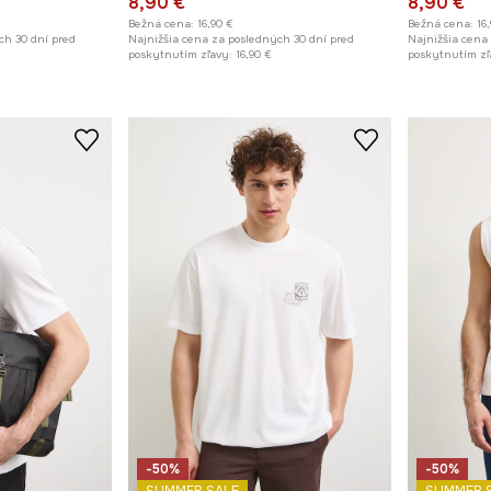
8,90 €
8,90 €
Bežná cena:
16,90 €
Bežná cena:
16
ch 30 dní pred
Najnižšia cena za posledných 30 dní pred
Najnižšia cena
poskytnutím zľavy:
16,90 €
poskytnutím zľ
-50%
-50%