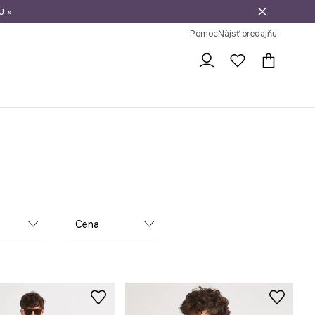
u »
vrátenie tovaru
Pomoc
Nájsť predajňu
Cena