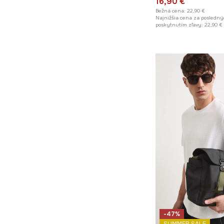
16,90 €
Bežná cena:
22,90 €
Najnižšia cena za posledný
poskytnutím zľavy:
22,90 €
-47%