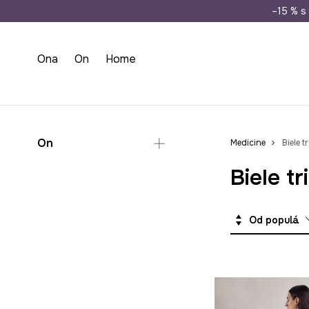
Doprava zada
–15 % s 
Ona
On
Home
On
Medicine
Biele t
Biele t
Oblečenie
Tričká
Košele na svadbu
Od populárnych