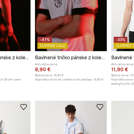
-47%
-33%
SUMMER SALE
SUMMER 
Bavlnené tričko pánske z kolekcie Valentine’s Day
Bavlnené tričko pánske z kolekcie Valentine’s Day
Aktuálna cena:
Aktuálna cena:
8,90 €
11,90 €
Bežná cena:
16,90 €
Bežná cena:
17
ch 30 dní pred
Najnižšia cena od uvedenia do predaja:
16,90 €
Najnižšia cena
poskytnutím zľ