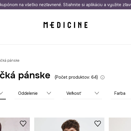
rmo od 50 €
kupónom na všetko nezľavnené. Stiahnite si aplikáciu a využite zľav
Odoslanie aj do 24 hodín
30 dní na 
ričká pánske
ričká pánske
Počet produktov: 64
Oddelenie
Veľkosť
Farba