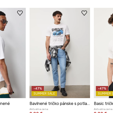
-47%
-47%
SUMMER SALE
SUMMER 
lnené
Bavlnené tričko pánske s potlačou
Basic trič
Aktuálna cena:
Aktuálna cena: