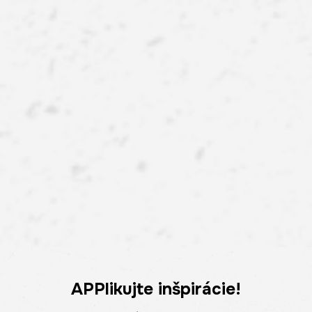
APPlikujte inšpirácie!