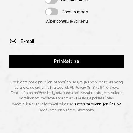
Dámska móda
Pánska móda
Výber ponuky je voliteľný
Prihlásiť sa
Správcom poskytnutých osobných údajov je spoločnosť Brandbq
sp. z o.o. so sídlom v Krakove, ul. Al. Pokoju 18, 31-564 Kraków.
Tento súhlas môžete kedykoľvek odvolať. Nezabudnite, že v súlade
so zákonom môžeme spracovať vaše údaje pokiaľ súhlas
neodvoláte. Viac informácií nájdete v
Ochrane osobných údajov
.
Dodávame len v rámci Slovenska.