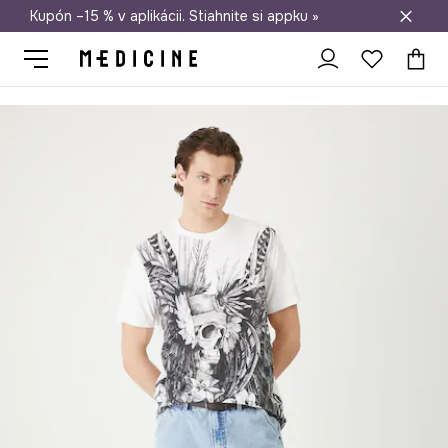
Kupón –15 % v aplikácii. Stiahnite si appku »
Doprava zadarmo od 50 €
Medicine
On
Oblečenie
Tričká