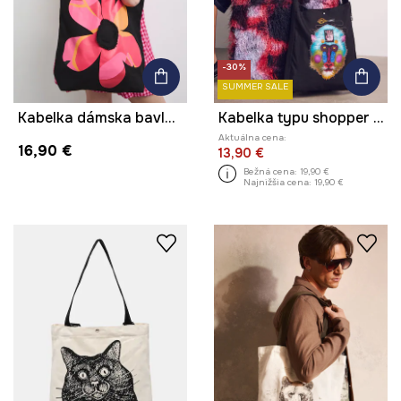
-30%
SUMMER SALE
Kabelka dámska bavlnená s potlačou
Kabelka typu shopper dámska bavlnená z kolekcie Kit Mizeres x Medicine
Aktuálna cena:
16,90 €
13,90 €
Bežná cena:
19,90 €
Najnižšia cena:
19,90 €