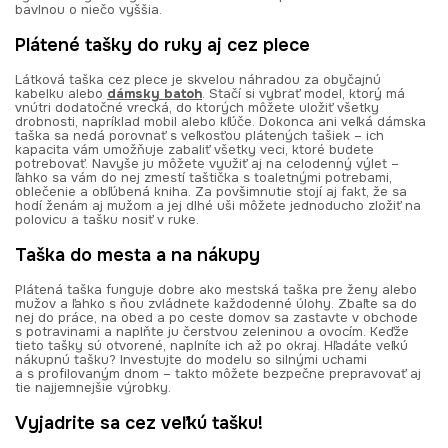
bavlnou o niečo vyššia.
Plátené tašky do ruky aj cez plece
Látková taška cez plece je skvelou náhradou za obyčajnú
kabelku alebo
dámsky batoh
. Stačí si vybrať model, ktorý má
vnútri dodatočné vrecká, do ktorých môžete uložiť všetky
drobnosti, napríklad mobil alebo kľúče. Dokonca ani veľká dámska
taška sa nedá porovnať s veľkosťou plátených tašiek – ich
kapacita vám umožňuje zabaliť všetky veci, ktoré budete
potrebovať. Navyše ju môžete využiť aj na celodenný výlet –
ľahko sa vám do nej zmestí taštička s toaletnými potrebami,
oblečenie a obľúbená kniha. Za povšimnutie stojí aj fakt, že sa
hodí ženám aj mužom a jej dlhé uši môžete jednoducho zložiť na
polovicu a tašku nosiť v ruke.
Taška do mesta a na nákupy
Plátená taška funguje dobre ako mestská taška pre ženy alebo
mužov a ľahko s ňou zvládnete každodenné úlohy. Zbaľte sa do
nej do práce, na obed a po ceste domov sa zastavte v obchode
s potravinami a naplňte ju čerstvou zeleninou a ovocím. Keďže
tieto tašky sú otvorené, naplníte ich až po okraj. Hľadáte veľkú
nákupnú tašku? Investujte do modelu so silnými uchami
a s profilovaným dnom – takto môžete bezpečne prepravovať aj
tie najjemnejšie výrobky.
Vyjadrite sa cez veľkú tašku!