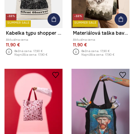
-33%
-33%
SUMMER SALE
SUMMER SALE
Kabelka typu shopper bavlnená by Aleksandra Czarny, Graphics Series
Materiálová taška bavlnená
Aktuálna cena:
Aktuálna cena:
11,90 €
11,90 €
Bežná cena:
17,90 €
Bežná cena:
17,90 €
Najnižšia cena:
17,90 €
Najnižšia cena:
17,90 €