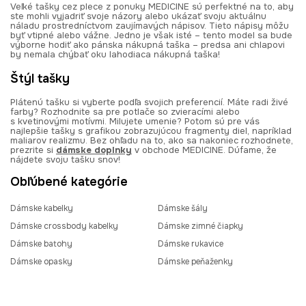
Veľké tašky cez plece z ponuky MEDICINE sú perfektné na to, aby
ste mohli vyjadriť svoje názory alebo ukázať svoju aktuálnu
náladu prostredníctvom zaujímavých nápisov. Tieto nápisy môžu
byť vtipné alebo vážne. Jedno je však isté – tento model sa bude
výborne hodiť ako pánska nákupná taška – predsa ani chlapovi
by nemala chýbať oku lahodiaca nákupná taška!
Štýl tašky
Plátenú tašku si vyberte podľa svojich preferencií. Máte radi živé
farby? Rozhodnite sa pre potlače so zvieracími alebo
s kvetinovými motívmi. Milujete umenie? Potom sú pre vás
najlepšie tašky s grafikou zobrazujúcou fragmenty diel, napríklad
maliarov realizmu. Bez ohľadu na to, ako sa nakoniec rozhodnete,
prezrite si
dámske doplnky
v obchode MEDICINE. Dúfame, že
nájdete svoju tašku snov!
Obľúbené kategórie
Dámske kabelky
Dámske šály
Dámske crossbody kabelky
Dámske zimné čiapky
Dámske batohy
Dámske rukavice
Dámske opasky
Dámske peňaženky