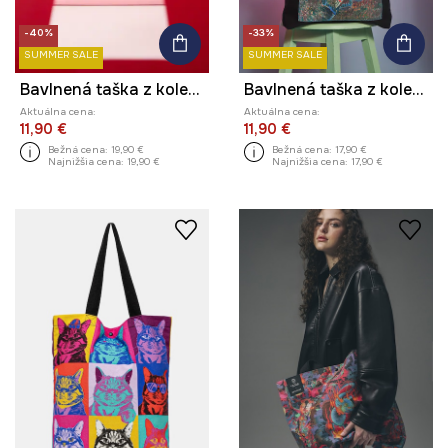
-40%
-33%
SUMMER SALE
SUMMER SALE
Bavlnená taška z kolekcie Valentine’s Day
Bavlnená taška z kolekcie Eviva L'arte
Aktuálna cena:
Aktuálna cena:
11,90 €
11,90 €
Bežná cena:
19,90 €
Bežná cena:
17,90 €
Najnižšia cena:
19,90 €
Najnižšia cena:
17,90 €