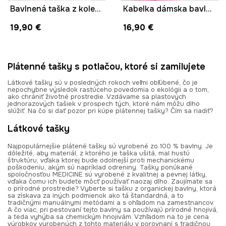
Bavlnená taška z kolekcie Frida
Kabelka dámska bavlnená s potlačou
19,90 €
16,90 €
Plátenné tašky s potlačou, ktoré si zamilujete
Látkové tašky sú v posledných rokoch veľmi obľúbené, čo je
nepochybne výsledok rastúceho povedomia o ekológii a o tom,
ako chrániť životné prostredie. Vzdávame sa plastových
jednorazových tašiek v prospech tých, ktoré nám môžu dlho
slúžiť. Na čo si dať pozor pri kúpe plátennej tašky? Čím sa riadiť?
Látkové tašky
Najpopulárnejšie plátené tašky sú vyrobené zo 100 % bavlny. Je
dôležité, aby materiál, z ktorého je taška ušitá, mal hustú
štruktúru, vďaka ktorej bude odolnejší proti mechanickému
poškodeniu, akým sú napríklad odreniny. Tašky ponúkané
spoločnosťou MEDICINE sú vyrobené z kvalitnej a pevnej látky,
vďaka čomu ich budete môcť používať naozaj dlho. Zaujímate sa
o prírodné prostredie? Vyberte si tašku z organickej bavlny, ktorá
sa získava za iných podmienok ako tá štandardná, a to
tradičnými manuálnymi metódami a s ohľadom na zamestnancov.
A čo viac, pri pestovaní tejto bavlny sa používajú prírodné hnojivá,
a teda vyhýba sa chemickým hnojivám. Vzhľadom na to je cena
výrobkov vyrobených z tohto materiálu v porovnaní s tradičnou