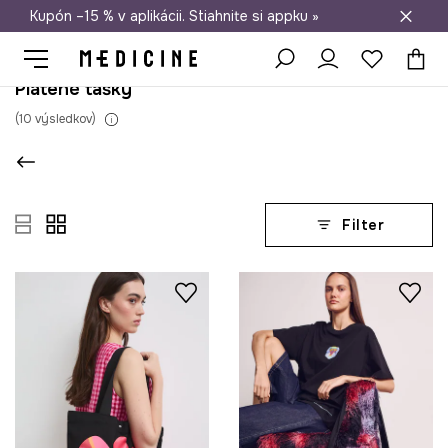
Kupón –15 % v aplikácii. Stiahnite si appku »
Doprava zadarmo od 50 €
Plátené tašky
(
10
výsledkov
)
Filter