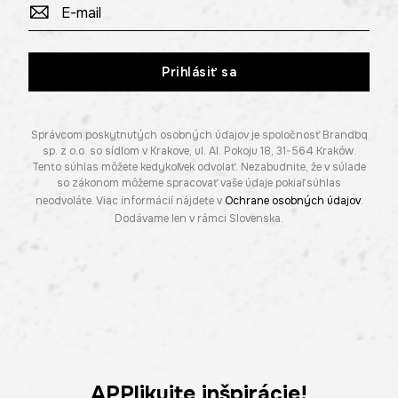
Prihlásiť sa
Správcom poskytnutých osobných údajov je spoločnosť Brandbq
sp. z o.o. so sídlom v Krakove, ul. Al. Pokoju 18, 31-564 Kraków.
Tento súhlas môžete kedykoľvek odvolať. Nezabudnite, že v súlade
so zákonom môžeme spracovať vaše údaje pokiaľ súhlas
neodvoláte. Viac informácií nájdete v
Ochrane osobných údajov
.
Dodávame len v rámci Slovenska.
APPlikujte inšpirácie!