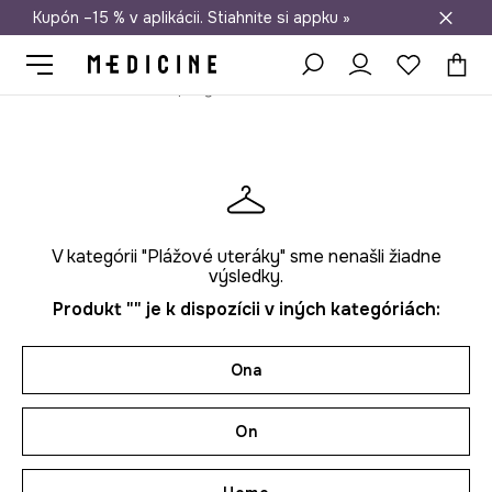
Kupón –15 % v aplikácii. Stiahnite si appku »
Doprava zadarmo od 50 €
Medicine
On
Doplnky
V kategórii "Plážové uteráky" sme nenašli žiadne
výsledky.
Produkt "" je k dispozícii v iných kategóriách:
Ona
On