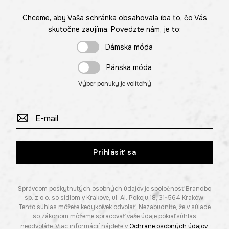
Chceme, aby Vaša schránka obsahovala iba to, čo Vás
skutočne zaujíma. Povedzte nám, je to:
Dámska móda
Pánska móda
Výber ponuky je voliteľný
Prihlásiť sa
Správcom poskytnutých osobných údajov je spoločnosť Brandbq
sp. z o.o. so sídlom v Krakove, ul. Al. Pokoju 18, 31-564 Kraków.
Tento súhlas môžete kedykoľvek odvolať. Nezabudnite, že v súlade
so zákonom môžeme spracovať vaše údaje pokiaľ súhlas
neodvoláte. Viac informácií nájdete v
Ochrane osobných údajov
.