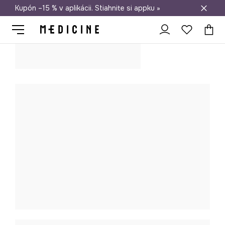
Kupón –15 % v aplikácii. Stiahnite si appku »
Doprava zadarmo od 50 €