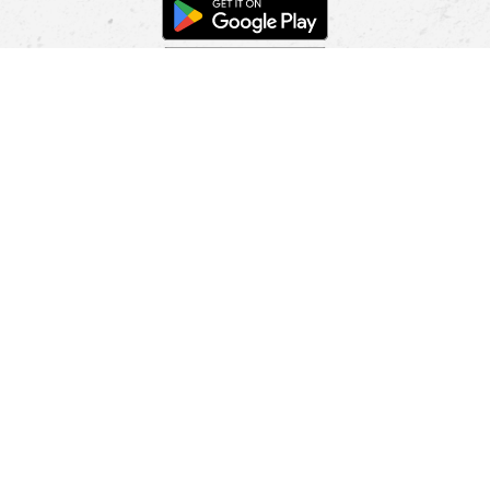
POMOC
NÁJSŤ PREDAJŇU
Informácie
O nás
Mobilná apilkácia
Pravidlá pre prezentovanie tovaru
Blog
Kontaktné údaje