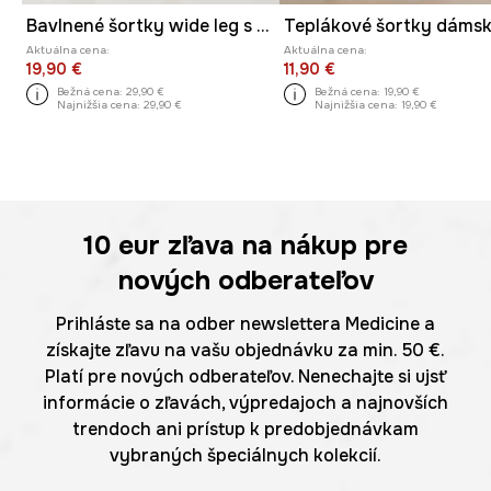
Bavlnené šortky wide leg s praným efektom
Aktuálna cena:
Aktuálna cena:
19,90 €
11,90 €
Bežná cena:
29,90 €
Bežná cena:
19,90 €
Najnižšia cena:
29,90 €
Najnižšia cena:
19,90 €
10 eur
zľava na nákup pre
nových odberateľov
Prihláste sa na odber newslettera Medicine a
získajte zľavu na vašu objednávku za min. 50 €.
Platí pre nových odberateľov. Nenechajte si ujsť
informácie o zľavách, výpredajoch a najnovších
trendoch ani prístup k predobjednávkam
vybraných špeciálnych kolekcií.