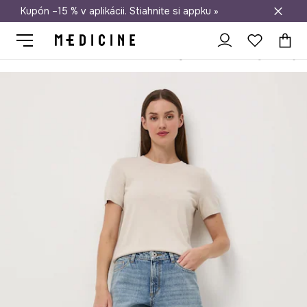
Kupón –15 % v aplikácii. Stiahnite si appku »
Doprava zadarmo od 50 €
Medicine
Ona
Oblečenie
Kraťasy