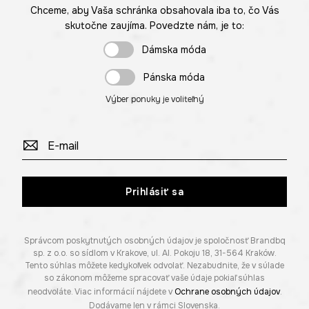
Chceme, aby Vaša schránka obsahovala iba to, čo Vás
skutočne zaujíma. Povedzte nám, je to:
Dámska móda
Pánska móda
Výber ponuky je voliteľný
Prihlásiť sa
Správcom poskytnutých osobných údajov je spoločnosť Brandbq
sp. z o.o. so sídlom v Krakove, ul. Al. Pokoju 18, 31-564 Kraków.
Tento súhlas môžete kedykoľvek odvolať. Nezabudnite, že v súlade
so zákonom môžeme spracovať vaše údaje pokiaľ súhlas
neodvoláte. Viac informácií nájdete v
Ochrane osobných údajov
.
Dodávame len v rámci Slovenska.