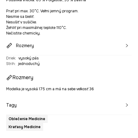
Podšívka vrecka: 65 % Polyester, 35 % Bavlna
Prať pri max. 30°C. Veľmi jemný program.
Nesmie sa bieliť.
Nesušiť v sušičke.
Žehliť pri maximálnej teplote 110°C.
Nečistite chemicky.
Rozmery
Driek
:
vysoký pás
Strih
:
jednoduchý
Rozmery
Modelka je vysoká 175 cm a má na sebe veľkosť 36
Tagy
Oblečenie Medicine
Kraťasy Medicine