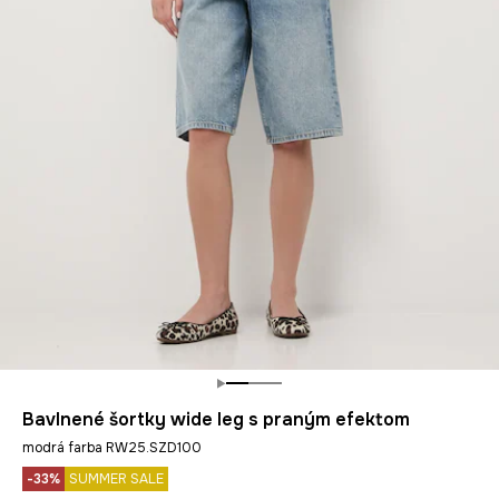
Bavlnené šortky wide leg s praným efektom
modrá farba RW25.SZD100
-33%
SUMMER SALE