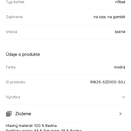
Typ šortiek
rifľové
Zapínanie
na zips, na gombík
Vrecká
bočné
Údaje o produkte
Farba
modrá
ID produktu
RW25-SZD100-50J
Výrobca
Zloženie
Hlavný materiál: 100 % Bavlna