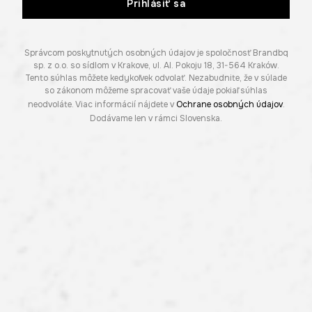
Prihlásiť sa
Správcom poskytnutých osobných údajov je spoločnosť Brandbq
sp. z o.o. so sídlom v Krakove, ul. Al. Pokoju 18, 31-564 Kraków.
Tento súhlas môžete kedykoľvek odvolať. Nezabudnite, že v súlade
so zákonom môžeme spracovať vaše údaje pokiaľ súhlas
neodvoláte. Viac informácií nájdete v
Ochrane osobných údajov
.
Dodávame len v rámci Slovenska.