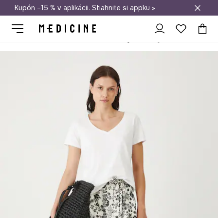
Kupón –15 % v aplikácii. Stiahnite si appku »
Doprava zadarmo od 50 €
Medicine
Ona
Oblečenie
Kraťasy