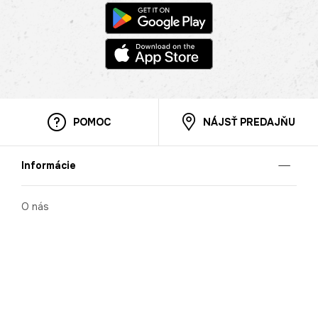
POMOC
NÁJSŤ PREDAJŇU
Informácie
O nás
Mobilná apilkácia
Pravidlá pre prezentovanie tovaru
Blog
Kontaktné údaje