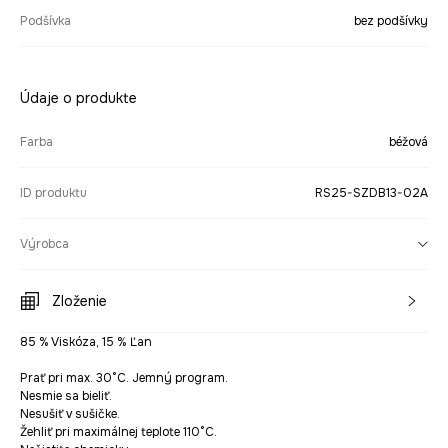
Podšívka
bez podšívky
Údaje o produkte
Farba
béžová
ID produktu
RS25-SZDB13-02A
Výrobca
Zloženie
85 % Viskóza, 15 % Ľan
Prať pri max. 30°C. Jemný program.
Nesmie sa bieliť.
Nesušiť v sušičke.
Žehliť pri maximálnej teplote 110°C.