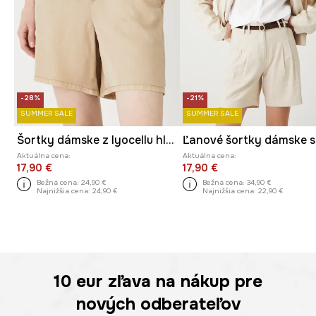
-28%
-21%
SUMMER SALE
SUMMER SALE
Šortky dámske z lyocellu hladké
Aktuálna cena:
Aktuálna cena:
17,90 €
17,90 €
Bežná cena:
24,90 €
Bežná cena:
34,90 €
Najnižšia cena:
24,90 €
Najnižšia cena:
22,90 €
10 eur
zľava na nákup pre
nových odberateľov