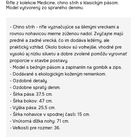
Rifle z kolekcie Medicine, chino strih s klasickým pásom.
Model vytvorený zo spraného denimu.
- Chino strih - rifle vyznačujúce sa šikmými vreckami a
rovnou nohavicou mierne zúženou nadol. Zvyčajne majú
predné a zadné vrecká, čo im dodáva ležérny, ale
praktický vzhľad. Okolo bokov sú voľnejšie, vhodné pre
vysokú aj nízku siluetu a dobre zvolené pomôžu vyrovnať
proporcie v stavbe postavy.
- Model s bežným pásom a zapínaním na gombík a zips.
- Dodávané s ekologickým koženým remienkom.
- Ozdobné detaily.
- Ozdobne spratý denim.
- Šírka pása: 37,5 cm.
- Šírka bokov: 47 cm.
- Výška pása: 25,5 cm.
- Šírka nohavice v spodnej časti: 15 cm.
- Vnútorná dĺžka nohy: 71 cm.
- Veľkosti pre rozmer: 36.