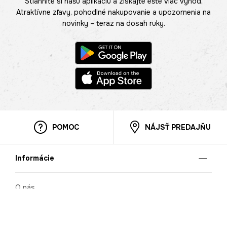
Stiahnite si našu aplikáciu a získajte ešte viac výhod.
Atraktívne zľavy, pohodlné nakupovanie a upozornenia na
novinky – teraz na dosah ruky.
POMOC
NÁJSŤ PREDAJŇU
Informácie
O nás
Mobilná apilkácia
Pravidlá pre prezentovanie tovaru