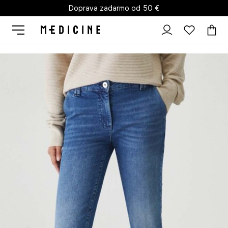
Doprava zadarmo od 50 €
Medicine
Ona
Oblečenie
Rifle
Chino