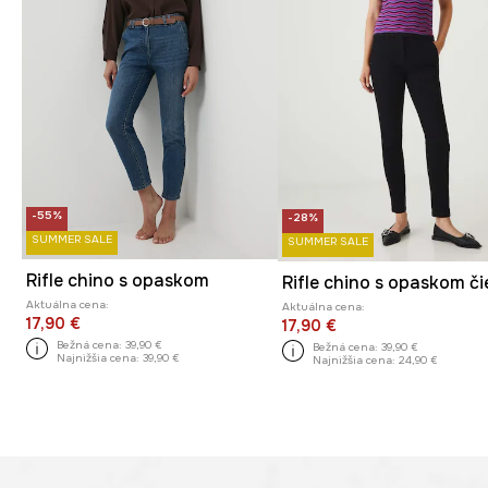
-55%
-28%
SUMMER SALE
SUMMER SALE
Rifle chino s opaskom
Aktuálna cena:
Aktuálna cena:
17,90 €
17,90 €
Bežná cena:
39,90 €
Bežná cena:
39,90 €
Najnižšia cena:
39,90 €
Najnižšia cena:
24,90 €