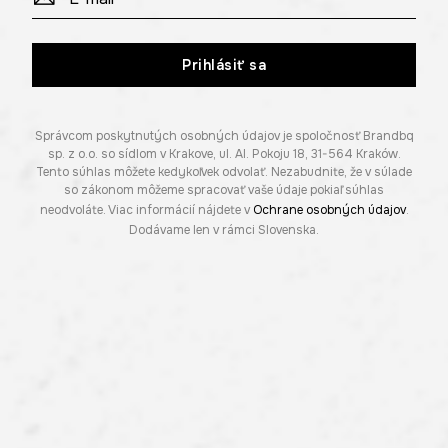
Prihlásiť sa
Správcom poskytnutých osobných údajov je spoločnosť Brandbq
sp. z o.o. so sídlom v Krakove, ul. Al. Pokoju 18, 31-564 Kraków.
Tento súhlas môžete kedykoľvek odvolať. Nezabudnite, že v súlade
so zákonom môžeme spracovať vaše údaje pokiaľ súhlas
neodvoláte. Viac informácií nájdete v
Ochrane osobných údajov
.
Dodávame len v rámci Slovenska.