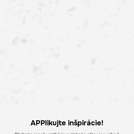
APPlikujte inšpirácie!