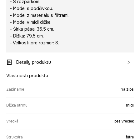
- S rozparkom.
- Model s podšívkou.
- Model z materiálu s flitrami.
- Model v midi dĺžke.
- Šírka pása: 36,5 cm.
- Dĺžka: 79,5 cm.
- Veľkosti pre rozmer: S.
Detaily produktu
Vlastnosti produktu
Zapínanie
na zips
Dĺžka strihu
midi
Vrecká
bez vreciek
Štruktúra
flitre