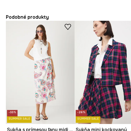
Podobné produkty
-33%
-26%
SUMMER SALE
SUMMER SALE
Sukňa s prímesou ľanu midi vzorovaná
Sukňa mini kockovaný