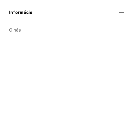
Informácie
O nás
Mobilná apilkácia
Pravidlá pre prezentovanie tovaru
Blog
Kontaktné údaje
Bezpečnosť
Cooperation
Kariéra
Nahlasovanie porušení (whistleblowing)
Ochrana osobných údajov