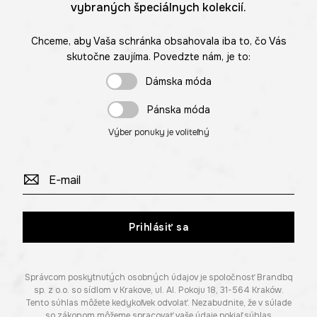
vybraných špeciálnych kolekcií.
Chceme, aby Vaša schránka obsahovala iba to, čo Vás
skutočne zaujíma. Povedzte nám, je to:
Dámska móda
Pánska móda
Výber ponuky je voliteľný
Prihlásiť sa
Správcom poskytnutých osobných údajov je spoločnosť Brandbq
sp. z o.o. so sídlom v Krakove, ul. Al. Pokoju 18, 31-564 Kraków.
Tento súhlas môžete kedykoľvek odvolať. Nezabudnite, že v súlade
so zákonom môžeme spracovať vaše údaje pokiaľ súhlas