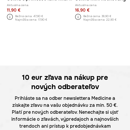
Aktuálna cena:
Aktuálna cena:
11,90 €
16,90 €
Bežná cena:
47,90 €
Bežná cena:
39,90 €
Najnižšia cena:
17,90 €
Najnižšia cena:
22,90 €
10 eur
zľava na nákup pre
nových odberateľov
Prihláste sa na odber newslettera Medicine a
získajte zľavu na vašu objednávku za min. 50 €.
Platí pre nových odberateľov. Nenechajte si ujsť
informácie o zľavách, výpredajoch a najnovších
trendoch ani prístup k predobjednávkam