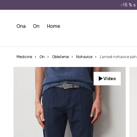
Doprava zada
–15 % s 
Ona
On
Home
Medicine
On
Oblečenie
Nohavice
Ľanové nohavice pá
Video