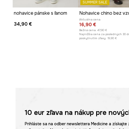
SUMMER SALE
nohavice pánske s ľanom
Nohavice chino bez vz
Aktuálna cena:
34,90 €
16,90 €
Bežná cena:
47,90 €
Najnižšia cena za posledných 30 d
poskytnutím zľavy:
19,90 €
10 eur
zľava na nákup pre novýc
Prihláste sa na odber newslettera Medicine a získajte 