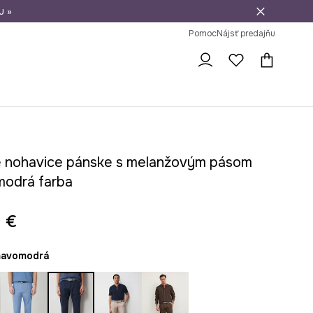
u »
vrátenie tovaru
Pomoc
Nájsť predajňu
 nohavice pánske s melanžovým pásom
odrá farba
 €
mavomodrá