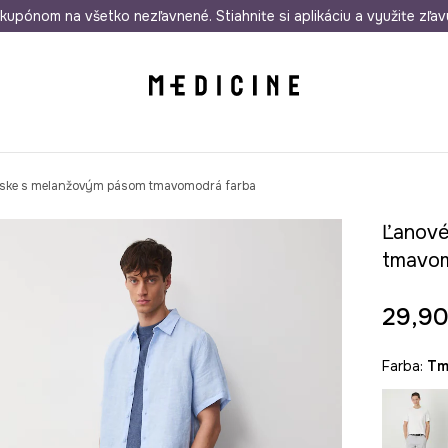
rmo od 50 €
kupónom na všetko nezľavnené. Stiahnite si aplikáciu a využite zľav
Odoslanie aj do 24 hodín
30 dní na 
nske s melanžovým pásom tmavomodrá farba
Ľanové
tmavom
29,90
Farba:
t