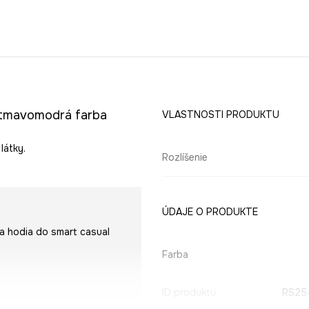
 tmavomodrá farba
VLASTNOSTI PRODUKTU
látky.
Rozlíšenie
ÚDAJE O PRODUKTE
sa hodia do smart casual
Farba
ID produktu
RS25