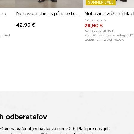
SUMMER SALE
oru
Nohavice chinos pánske bavlnené s elastanom
Nohavice zúžené hlad
Aktuálna cena:
42,90 €
26,90 €
Bežná cena:
49,90 €
ní pred
Najnižšia cena za posledných 30 
poskytnutím zľavy:
49,90 €
h odberateľov
zľavu na vašu objednávku za min. 50 €. Platí pre nových