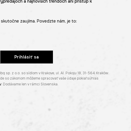
výpredajoch a najnovších trendoch ani prístup k
skutočne zaujíma. Povedzte nám, je to:
Prihlásiť sa
p. z o.o. so sídlom v Krakove, ul. Al. Pokoju 18, 31-564 Kraków.
lade so zákonom môžeme spracovať vaše údaje pokiaľ súhlas
v
. Dodávame len v rámci Slovenska.