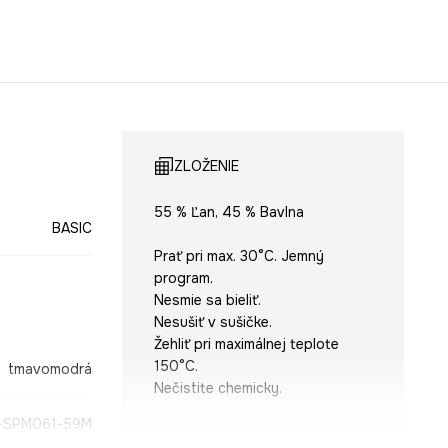
ZLOŽENIE
55 % Ľan, 45 % Bavlna
BASIC
Prať pri max. 30°C. Jemný
program.
Nesmie sa bieliť.
Nesušiť v sušičke.
Žehliť pri maximálnej teplote
150°C.
tmavomodrá
Nečistite chemicky.
-SPM061-59M