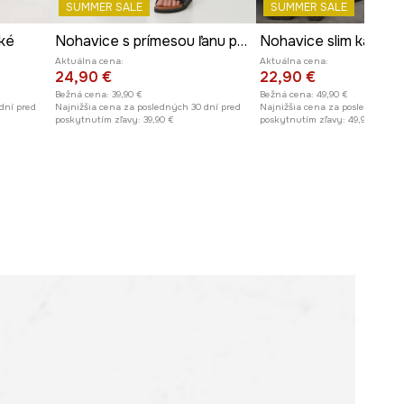
SUMMER SALE
SUMMER SALE
ké
Nohavice s prímesou ľanu pánske s opaskom
Nohavice slim károva
Aktuálna cena:
Aktuálna cena:
24,90 €
22,90 €
Bežná cena:
39,90 €
Bežná cena:
49,90 €
dní pred
Najnižšia cena za posledných 30 dní pred
Najnižšia cena za posledných 30
poskytnutím zľavy:
39,90 €
poskytnutím zľavy:
49,90 €