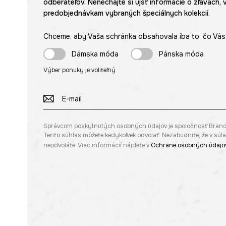
odberateľov. Nenechajte si ujsť informácie o zľavách, 
predobjednávkam vybraných špeciálnych kolekcií.
Chceme, aby Vaša schránka obsahovala iba to, čo Vás 
Dámska móda
Pánska móda
Výber ponuky je voliteľný
Správcom poskytnutých osobných údajov je spoločnosť Brandbq s
Tento súhlas môžete kedykoľvek odvolať. Nezabudnite, že v sú
neodvoláte. Viac informácií nájdete v
Ochrane osobných údajo