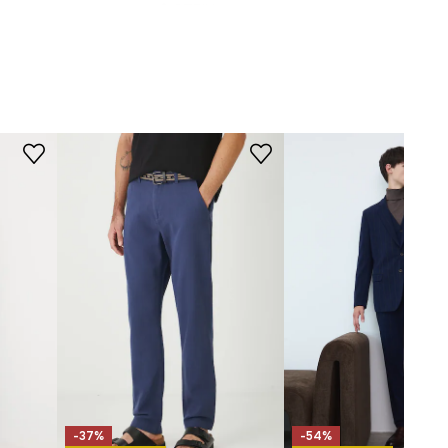
STRIH
Strih
:
jednoduchý
ROZMERY
Model je vysoký 189 cm a má na
sebe veľkosť L
Pozrite si rozmery produktu
-37%
-54%