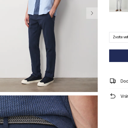
Zvoľte ve
Dod
Vrá