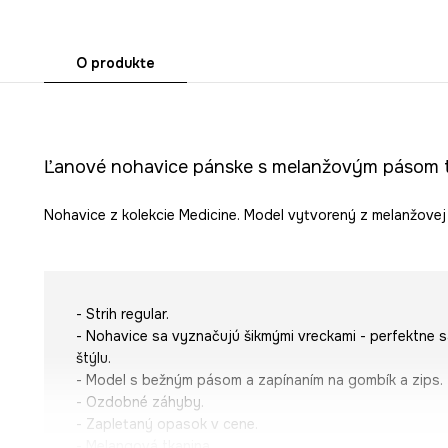
O produkte
Ľanové nohavice pánske s melanžovým pásom
Nohavice z kolekcie Medicine. Model vytvorený z melanžovej 
- Strih regular.
- Nohavice sa vyznačujú šikmými vreckami - perfektne 
štýlu.
- Model s bežným pásom a zapínaním na gombík a zips.
- Ozdobné záhyby.
- Zapletaný opasok v cene.
- Melangová tkanina.