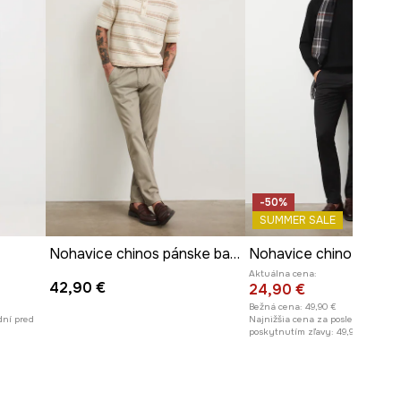
-50%
SUMMER SALE
Nohavice chinos pánske bavlnené s elastanom
Nohavice chino hladké
Aktuálna cena:
42,90 €
24,90 €
Bežná cena:
49,90 €
dní pred
Najnižšia cena za posledných 30 
poskytnutím zľavy:
49,90 €