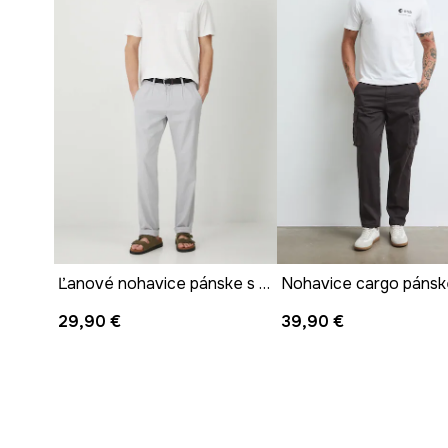
Ľanové nohavice pánske s melanžovým pásom šedá farba
29,90 €
39,90 €