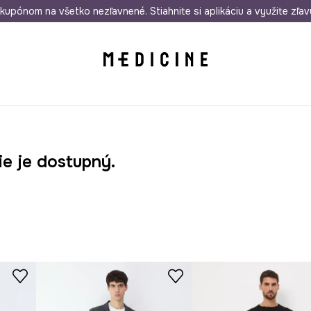
rmo od 50 €
kupónom na všetko nezľavnené. Stiahnite si aplikáciu a využite zľav
Odoslanie aj do 24 hodín
30 dní na 
ie je dostupný.