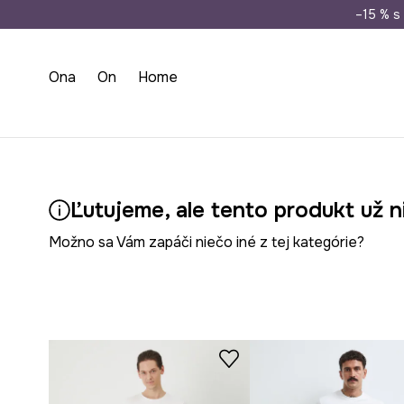
Doprava zada
–15 % s 
Ona
On
Home
Ľutujeme, ale tento produkt už n
Možno sa Vám zapáči niečo iné z tej kategórie?