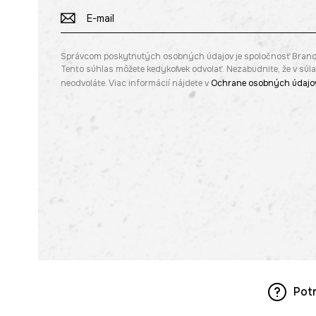
Správcom poskytnutých osobných údajov je spoločnosť Brandbq s
Tento súhlas môžete kedykoľvek odvolať. Nezabudnite, že v sú
neodvoláte. Viac informácií nájdete v
Ochrane osobných údajo
Pot