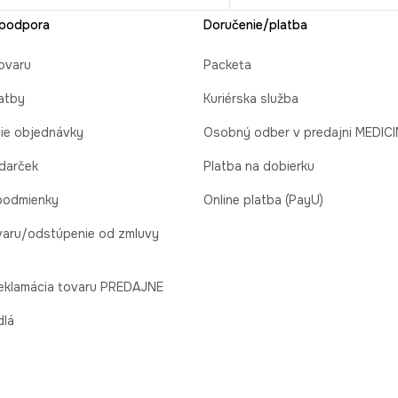
 podpora
Doručenie/platba
ovaru
Packeta
atby
Kuriérska služba
cie objednávky
Osobný odber v predajni MEDIC
 darček
Platba na dobierku
podmienky
Online platba (PayU)
varu/odstúpenie od zmluvy
reklamácia tovaru PREDAJNE
dlá