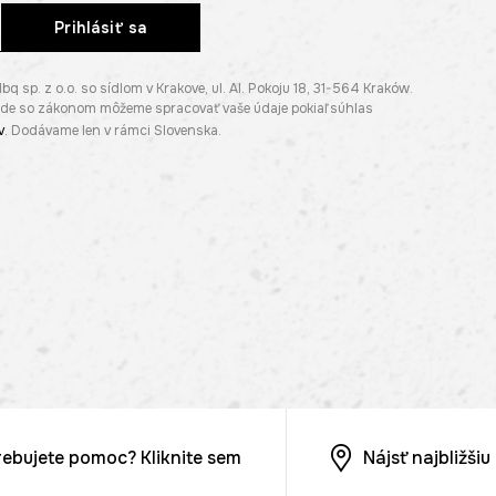
Prihlásiť sa
p. z o.o. so sídlom v Krakove, ul. Al. Pokoju 18, 31-564 Kraków.
lade so zákonom môžeme spracovať vaše údaje pokiaľ súhlas
v
. Dodávame len v rámci Slovenska.
rebujete pomoc? Kliknite sem
Nájsť najbližši