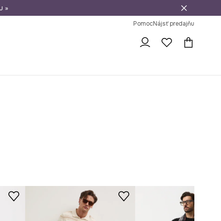
u »
vrátenie tovaru
Pomoc
Nájsť predajňu