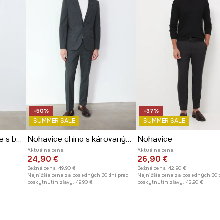
-50%
-37%
SUMMER SALE
SUMMER SALE
Nohavice cargo pánske s bavlnou
Nohavice chino s károvaným vzorom
Nohavice
Aktuálna cena:
Aktuálna cena:
24,90 €
26,90 €
Bežná cena:
49,90 €
Bežná cena:
42,90 €
Najnižšia cena za posledných 30 dní pred
Najnižšia cena za posledných 30 
poskytnutím zľavy:
49,90 €
poskytnutím zľavy:
42,90 €