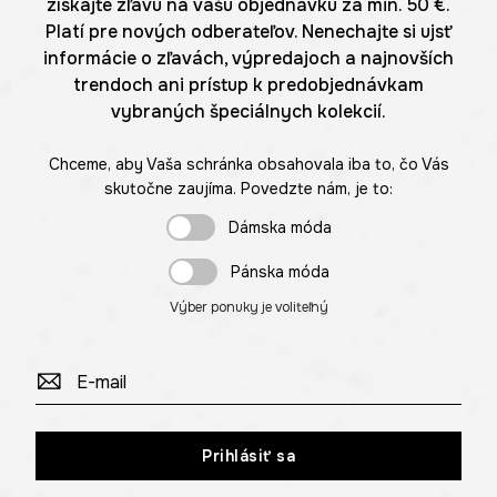
získajte zľavu na vašu objednávku za min. 50 €.
Platí pre nových odberateľov. Nenechajte si ujsť
informácie o zľavách, výpredajoch a najnovších
trendoch ani prístup k predobjednávkam
vybraných špeciálnych kolekcií.
Chceme, aby Vaša schránka obsahovala iba to, čo Vás
skutočne zaujíma. Povedzte nám, je to:
Dámska móda
Pánska móda
Výber ponuky je voliteľný
Prihlásiť sa