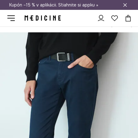
Kupón –15 % v aplikácii. Stiahnite si appku »
Doprava zadarmo od 50 €
Medicine
On
Oblečenie
Nohavice
Nohavice regular s malým