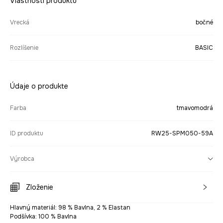
Vlastnosti produktu
Vrecká
bočné
Rozlíšenie
BASIC
Údaje o produkte
Farba
tmavomodrá
ID produktu
RW25-SPM050-59A
Výrobca
Zloženie
Hlavný materiál: 98 % Bavlna, 2 % Elastan
Podšívka: 100 % Bavlna