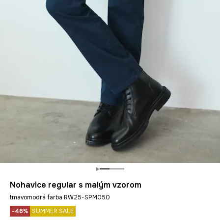
Nohavice regular s malým vzorom
tmavomodrá farba RW25-SPM050
-46%
SUMMER SALE