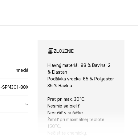
ZLOŽENIE
Hlavný materiál: 98 % Bavlna, 2
hnedá
% Elastan
Podšívka vrecka: 65 % Polyester,
35 % Bavlna
-SPM301-88X
Prať pri max. 30°C.
Nesmie sa bieliť.
Nesušiť v sušičke.
Žehliť pri maximálnej teplote
150°C.
Nečistite chemicky.