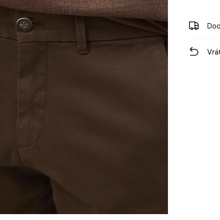
Dod
Vrá