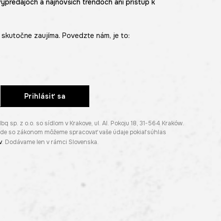
výpredajoch a najnovších trendoch ani prístup k
skutočne zaujíma. Povedzte nám, je to:
Prihlásiť sa
p. z o.o. so sídlom v Krakove, ul. Al. Pokoju 18, 31-564 Kraków.
lade so zákonom môžeme spracovať vaše údaje pokiaľ súhlas
v
. Dodávame len v rámci Slovenska.