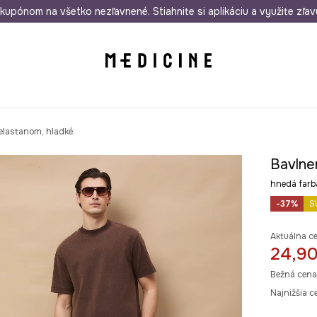
rmo od 50 €
kupónom na všetko nezľavnené. Stiahnite si aplikáciu a využite zľav
Odoslanie aj do 24 hodín
30 dní na 
elastanom, hladké
Bavlne
hnedá far
-37%
S
Aktuálna c
24,90
Bežná cena
Najnižšia c