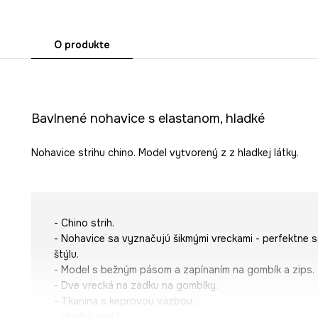
O produkte
Bavlnené nohavice s elastanom, hladké
Nohavice strihu chino. Model vytvorený z z hladkej látky.
- Chino strih.
- Nohavice sa vyznačujú šikmými vreckami - perfektne 
štýlu.
- Model s bežným pásom a zapínaním na gombík a zips.
- Dve vrecká na zadku na gombíky.
- Tkanina s keprovou väzbou.
- Hladký textil.