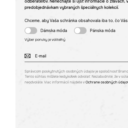
odberateľov. Nenechajte si ujsť informácie o zľavách, 
predobjednávkam vybraných špeciálnych kolekcií.
Chceme, aby Vaša schránka obsahovala iba to, čo Vás 
Dámska móda
Pánska móda
Výber ponuky je voliteľný
Správcom poskytnutých osobných údajov je spoločnosť Brandbq s
Tento súhlas môžete kedykoľvek odvolať. Nezabudnite, že v sú
neodvoláte. Viac informácií nájdete v
Ochrane osobných údajo