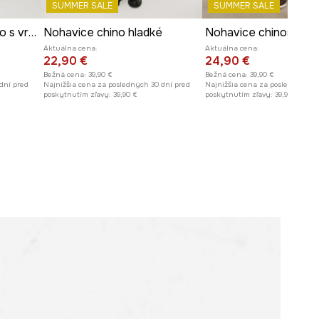
SUMMER SALE
SUMMER SALE
Ľanové nohavice cargo s vreckami hnedá farba
Nohavice chino hladké
Aktuálna cena:
Aktuálna cena:
22,90 €
24,90 €
Bežná cena:
39,90 €
Bežná cena:
39,90 €
dní pred
Najnižšia cena za posledných 30 dní pred
Najnižšia cena za posledných 30
poskytnutím zľavy:
39,90 €
poskytnutím zľavy:
39,90 €