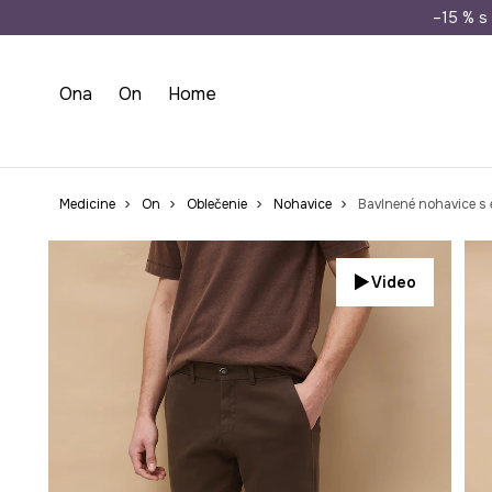
Doprava zada
–15 % s 
Ona
On
Home
Medicine
On
Oblečenie
Nohavice
Bavlnené nohavice s 
Video