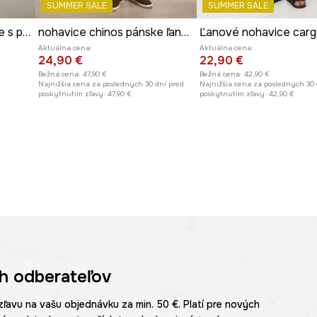
SUMMER SALE
SUMMER SALE
Nohavice chinos pánske s prímesou ľanu
nohavice chinos pánske ľanové
Aktuálna cena:
Aktuálna cena:
24,90 €
22,90 €
Bežná cena:
47,90 €
Bežná cena:
42,90 €
Najnižšia cena za posledných 30 dní pred
Najnižšia cena za posledných 30 
poskytnutím zľavy:
47,90 €
poskytnutím zľavy:
42,90 €
h odberateľov
zľavu na vašu objednávku za min. 50 €. Platí pre nových