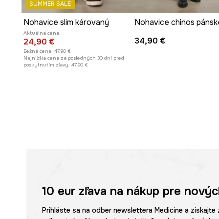
SUMMER SALE
Nohavice slim károvaný
Aktuálna cena:
34,90 €
24,90 €
Bežná cena:
47,90 €
Najnižšia cena za posledných 30 dní pred
poskytnutím zľavy:
47,90 €
10 eur
zľava na nákup pre novýc
Prihláste sa na odber newslettera Medicine a získajte 