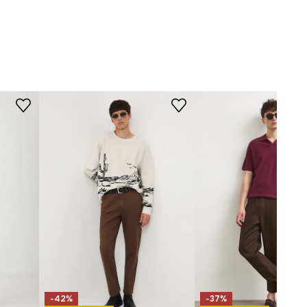
ROZMERY
Model je vysoký 188 cm a má na
sebe veľkosť M
Pozrite si rozmery produktu
-42%
-37%