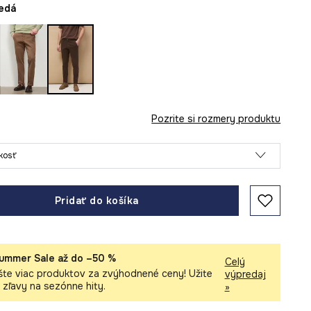
nedá
Pozrite si rozmery produktu
ľkosť
Pridať do košíka
ummer Sale až do –50 %
Celý
šte viac produktov za zvýhodnené ceny! Užite
výpredaj
i zľavy na sezónne hity.
»