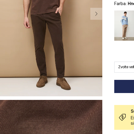
Farba:
h
Zvoľte ve
S
E
s