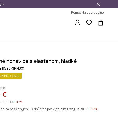
u »
vrátenie tovaru
Pomoc
Nájsť predajňu
né nohavice s elastanom, hladké
ba RS26-SPM301
UMMER SALE
ena:
 €
:
39,90 €
-37%
ena za posledných 30 dní pred poskytnutím zľavy:
39,90 €
 -37%