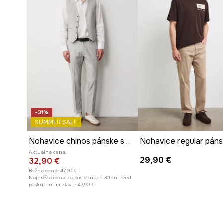
-31%
SUMMER SALE
Nohavice chinos pánske s prímesou ľanu
Aktuálna cena:
29,90 €
32,90 €
Bežná cena:
47,90 €
Najnižšia cena za posledných 30 dní pred
poskytnutím zľavy:
47,90 €