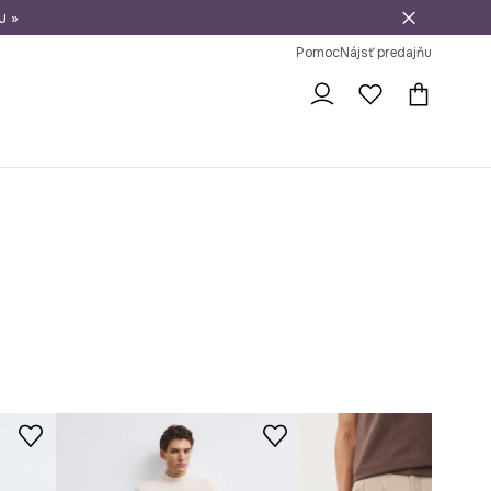
u »
vrátenie tovaru
Pomoc
Nájsť predajňu