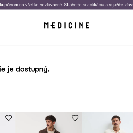
rmo od 50 €
kupónom na všetko nezľavnené. Stiahnite si aplikáciu a využite zľav
Odoslanie aj do 24 hodín
30 dní na 
ie je dostupný.