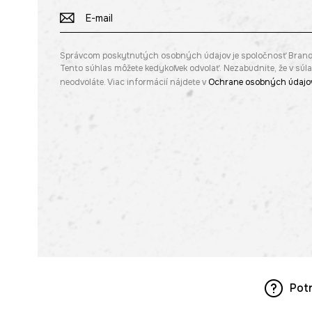
Správcom poskytnutých osobných údajov je spoločnosť Brandbq s
Tento súhlas môžete kedykoľvek odvolať. Nezabudnite, že v sú
neodvoláte. Viac informácií nájdete v
Ochrane osobných údajo
Pot