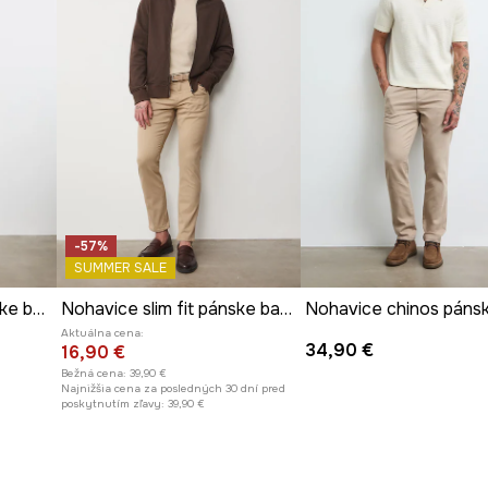
-57%
SUMMER SALE
Nohavice regular pánske bavlnené s elastanom hladké
Nohavice slim fit pánske bavlnené s elastanom
Aktuálna cena:
34,90 €
16,90 €
Bežná cena:
39,90 €
Najnižšia cena za posledných 30 dní pred
poskytnutím zľavy:
39,90 €