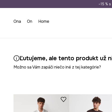
Doprava zada
–15 % s 
Ona
On
Home
Ľutujeme, ale tento produkt už n
Možno sa Vám zapáči niečo iné z tej kategórie?