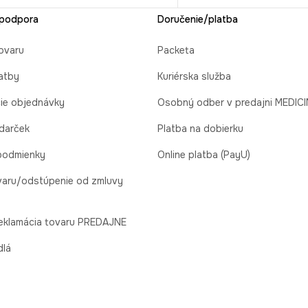
 podpora
Doručenie/platba
ovaru
Packeta
atby
Kuriérska služba
cie objednávky
Osobný odber v predajni MEDIC
 darček
Platba na dobierku
podmienky
Online platba (PayU)
varu/odstúpenie od zmluvy
reklamácia tovaru PREDAJNE
dlá