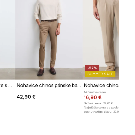
-57%
SUMMER SALE
Nohavice chinos pánske s bavlnou
Nohavice chinos pánske bavlnené s elastanom
Aktuálna cena:
42,90 €
16,90 €
Bežná cena:
39,90 €
Najnižšia cena za posledných 30 
poskytnutím zľavy:
39,90 €