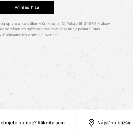
Prihlásiť sa
p. z o.o. so sídlom v Krakove, ul. Al. Pokoju 18, 31-564 Kraków.
lade so zákonom môžeme spracovať vaše údaje pokiaľ súhlas
v
. Dodávame len v rámci Slovenska.
rebujete pomoc? Kliknite sem
Nájsť najbližši