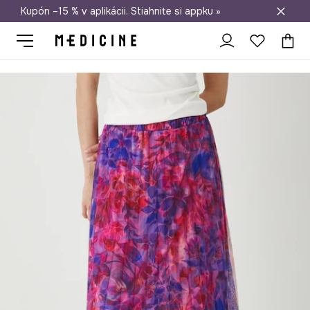
Kupón –15 % v aplikácii. Stiahnite si appku »
Doprava zadarmo od 50 €
Medicine
Ona
Oblečenie
Sukne
Sukňa midi plisovaná