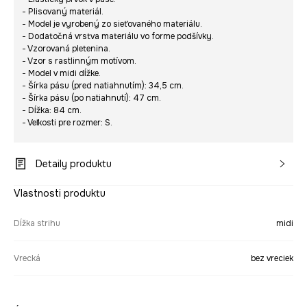
- Plisovaný materiál.
- Model je vyrobený zo sieťovaného materiálu.
- Dodatočná vrstva materiálu vo forme podšívky.
- Vzorovaná pletenina.
- Vzor s rastlinným motívom.
- Model v midi dĺžke.
- Šírka pásu (pred natiahnutím): 34,5 cm.
- Šírka pásu (po natiahnutí): 47 cm.
- Dĺžka: 84 cm.
- Veľkosti pre rozmer: S.
Detaily produktu
Vlastnosti produktu
Dĺžka strihu
midi
Vrecká
bez vreciek