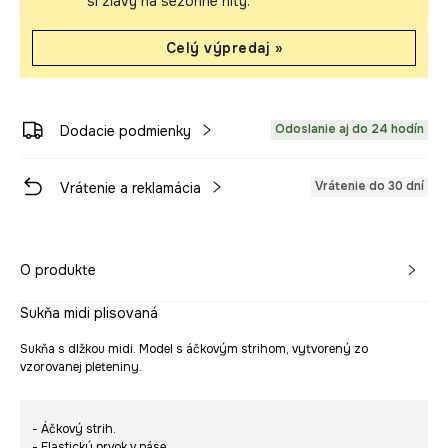
si zľavy na sezónne hity.
Celý výpredaj »
Odoslanie aj do 24 hodín
Dodacie podmienky
Vrátenie do 30 dní
Vrátenie a reklamácia
O produkte
Sukňa midi plisovaná
Sukňa s dlžkou midi. Model s áčkovým strihom, vytvorený zo
vzorovanej pleteniny.
- Áčkový strih.
- Elastický prvok v páse.