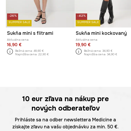
-26%
-42%
SUMMER SALE
SUMMER SALE
Sukňa mini s flitrami
Sukňa mini kockovaný
Aktuálna cena:
Aktuálna cena:
16,90 €
19,90 €
Bežná cena:
49,90 €
Bežná cena:
34,90 €
Najnižšia cena:
22,90 €
Najnižšia cena:
34,90 €
10 eur
zľava na nákup pre
nových odberateľov
Prihláste sa na odber newslettera Medicine a
získajte zľavu na vašu objednávku za min. 50 €.