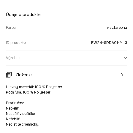
Údaje o produkte
Farba
viacfarebná
ID produktu
RW24-SDDA01-MLG
Výrobca
Zloženie
Hlavný materiál: 100 % Polyester
Podšívka: 100 % Polyester
Prať ručne.
Nebieliť.
Nesušiť v sušičke.
Nežehliť.
Nečistite chemicky.