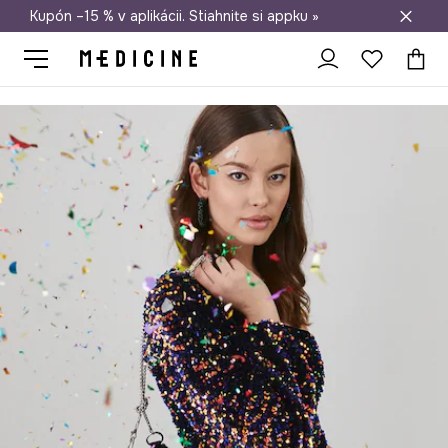
Kupón –15 % v aplikácii. Stiahnite si appku »
Doprava zadarmo od 50 €
Medicine
Ona
Oblečenie
Sukne