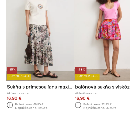
-15%
-48%
SUMMER SALE
SUMMER SALE
Sukňa s prímesou ľanu maxi vzorovaná
balónová sukňa s viskó
Aktuálna cena:
Aktuálna cena:
16,90 €
16,90 €
Bežná cena:
49,90 €
Bežná cena:
32,90 €
Najnižšia cena:
19,90 €
Najnižšia cena:
32,90 €