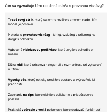
Čím sa vyznačuje táto rastlinná sukňa s prevahou viskózy?
Trapézový strih
, ktorý sa jemne rozširuje smerom nadol, čím
modeluje postavu
Materiál s
prevahou viskózy
– ľahký, vzdušný a príjemný na
dotyk s pokožkou
Vybavená
viskózovou podšívkou
, ktorá zvyšuje pohodlie pri
nosení
Dĺžka
midi
, ktorá prispieva k elegancii a rozmanitosti pri vytváraní
outfitov
Vysoký pás
, ktorý opticky predlžuje postavu a zvýrazňuje jej
prednosti
Zapínanie
na zips
, ktoré uľahčuje obliekanie a prispôsobenie
postave
Praktické
vsúvacie vrecká
po bokoch, ktoré dodávajú funkčnosť