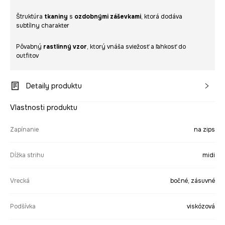
Štruktúra
tkaniny
s
ozdobnými záševkami
, ktorá dodáva
subtílny charakter
Pôvabný
rastlinný vzor
, ktorý vnáša sviežosť a ľahkosť do
outfitov
Detaily produktu
Vlastnosti produktu
Zapínanie
na zips
Dĺžka strihu
midi
Vrecká
bočné, zásuvné
Podšívka
viskózová