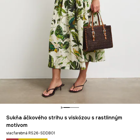
Sukňa áčkového strihu s viskózou s rastlinným
motívom
viacfarebná RS26-SDDB01