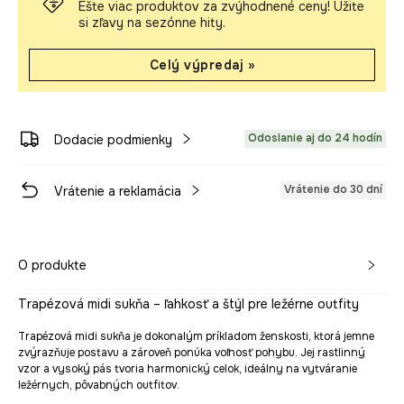
Ešte viac produktov za zvýhodnené ceny! Užite
si zľavy na sezónne hity.
Celý výpredaj »
Odoslanie aj do 24 hodín
Dodacie podmienky
Vrátenie do 30 dní
Vrátenie a reklamácia
O produkte
Trapézová midi sukňa – ľahkosť a štýl pre ležérne outfity
Trapézová midi sukňa je dokonalým príkladom ženskosti, ktorá jemne
zvýrazňuje postavu a zároveň ponúka voľnosť pohybu. Jej rastlinný
vzor a vysoký pás tvoria harmonický celok, ideálny na vytváranie
ležérnych, pôvabných outfitov.