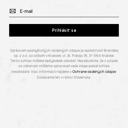
Prihlásiť sa
Správcom poskytnutých osobných údajov je spoločnosť Brandbq
sp. z o.o. so sídlom v Krakove, ul. Al. Pokoju 18, 31-564 Kraków.
Tento súhlas môžete kedykoľvek odvolať. Nezabudnite, že v súlade
so zákonom môžeme spracovať vaše údaje pokiaľ súhlas
neodvoláte. Viac informácií nájdete v
Ochrane osobných údajov
.
Dodávame len v rámci Slovenska.