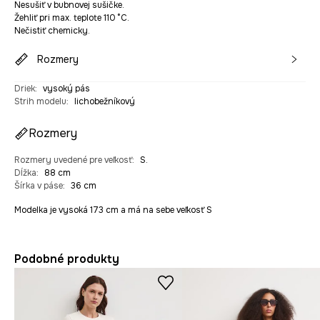
Nesušiť v bubnovej sušičke.
Žehliť pri max. teplote 110 °C.
Nečistiť chemicky.
Rozmery
Driek
:
vysoký pás
Strih modelu
:
lichobežníkový
Rozmery
Rozmery uvedené pre veľkosť
:
S.
Dĺžka
:
88 cm
Šírka v páse
:
36 cm
Modelka je vysoká 173 cm a má na sebe veľkosť S
Podobné produkty