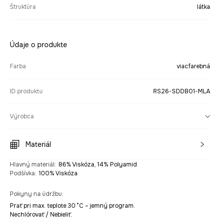
Štruktúra
látka
Údaje o produkte
Farba
viacfarebná
ID produktu
RS26-SDDB01-MLA
Výrobca
Materiál
Hlavný materiál
:
86% Viskóza, 14% Polyamid
Podšívka
:
100% Viskóza
Pokyny na údržbu
:
Prať pri max. teplote 30 °C – jemný program.
Nechlórovať / Nebieliť.