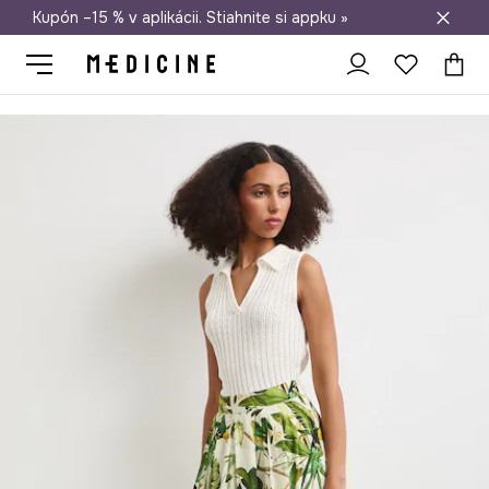
Kupón –15 % v aplikácii. Stiahnite si appku »
Doprava zadarmo od 50 €
Medicine
Ona
Oblečenie
Sukne