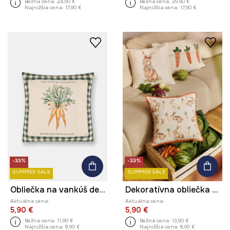
Bežná cena:
24,90 €
Bežná cena:
29,90 €
Najnižšia cena:
17,90 €
Najnižšia cena:
17,90 €
-33%
-33%
SUMMER SALE
SUMMER SALE
Obliečka na vankúš dekoratívna bavlnená
Dekoratívna obliečka na vankúš vzorované 45 x 45 cm
Aktuálna cena:
Aktuálna cena:
5,90 €
5,90 €
Bežná cena:
11,90 €
Bežná cena:
13,90 €
Najnižšia cena:
8,90 €
Najnižšia cena:
8,90 €