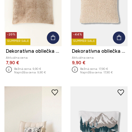
-20%
-44%
SUMMER SALE
SUMMER SALE
Dekoratívna obliečka na vankúš 45 x 45 cm
Dekoratívna obliečka na vankúš 45 x 45 cm
Aktuálna cena:
Aktuálna cena:
7,90 €
9,90 €
Bežná cena:
9,90 €
Bežná cena:
17,90 €
Najnižšia cena:
9,90 €
Najnižšia cena:
17,90 €