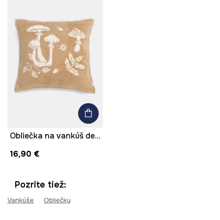
Obliečka na vankúš dekoratívna z bavlny 50 x 50 cm
16,90 €
Pozrite tiež:
Vankúše
Obliečky