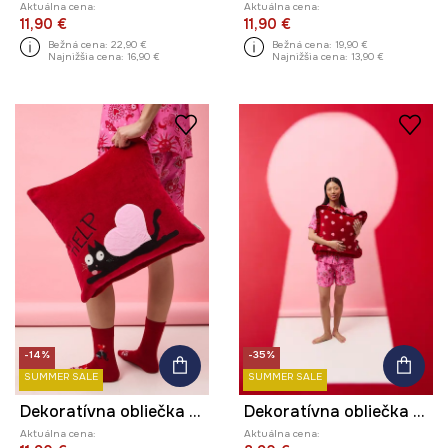
Aktuálna cena:
Aktuálna cena:
11,90 €
11,90 €
Bežná cena:
22,90 €
Bežná cena:
19,90 €
Najnižšia cena:
16,90 €
Najnižšia cena:
13,90 €
-14%
-35%
SUMMER SALE
SUMMER SALE
Dekoratívna obliečka na vankúš
Dekoratívna obliečka na vankúš z kolekcie Valentine’s Day
Aktuálna cena:
Aktuálna cena: