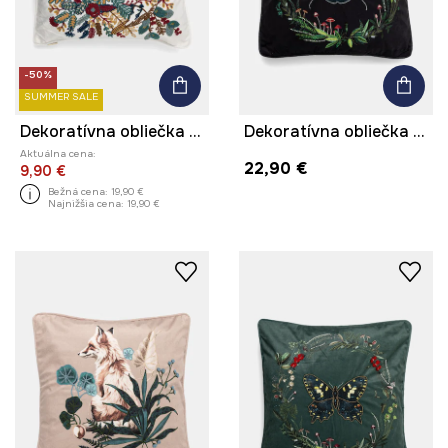
-50%
SUMMER SALE
Dekoratívna obliečka na vankúš s ozdobnou aplikáciou 45 x 45 cm
Dekoratívna obliečka na vankúš s ozdobnou aplikáciou 45 x 45 cm
Aktuálna cena:
22,90 €
9,90 €
Bežná cena:
19,90 €
Najnižšia cena:
19,90 €