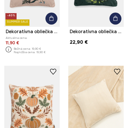
-40%
SUMMER SALE
Dekoratívna obliečka na vankúš vzorované 45 x 45 cm
Dekoratívna obliečka na vankúš s ozdobnou aplikáciou 45 x 45 cm
Aktuálna cena:
22,90 €
11,90 €
Bežná cena:
19,90 €
Najnižšia cena:
19,90 €