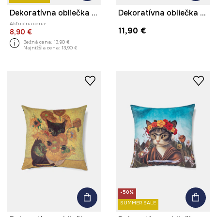
Dekoratívna obliečka na vankúš 60 x 40 cm s potlačou
Dekoratívna obliečka na vankúš z Mačacej kolekcie
Aktuálna cena:
11,90 €
8,90 €
Bežná cena:
13,90 €
Najnižšia cena:
13,90 €
-50%
SUMMER SALE