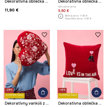
Dekoratívna obliečka na vankúš z Mačacej kolekcie
Dekoratívna obliečka na vankúš z Mačacej kolekcie
Aktuálna cena:
11,90 €
5,90 €
Bežná cena:
11,90 €
Najnižšia cena:
11,90 €
-29%
-14%
SUMMER SALE
SUMMER SALE
Dekoratívny vankúš z kolekcie Valentine’s Day
Dekoratívna obliečka na vankúš