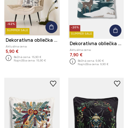
-62%
-20%
SUMMER SALE
SUMMER SALE
Dekoratívna obliečka na vankúš vzorovaná 40 x 60 cm
Dekoratívna obliečka na vankúš vzorovaný 50 x 50 cm
Aktuálna cena:
Aktuálna cena:
5,90 €
7,90 €
Bežná cena:
15,90 €
Najnižšia cena:
15,90 €
Bežná cena:
9,90 €
Najnižšia cena:
9,90 €