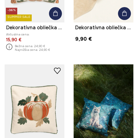
-36%
SUMMER SALE
Dekoratívna obliečka na vankúš vzorované 45 x 45 cm
Dekoratívna obliečka na vankúš 45 x 45 cm
Aktuálna cena:
9,90 €
15,90 €
Bežná cena:
24,90 €
Najnižšia cena:
24,90 €