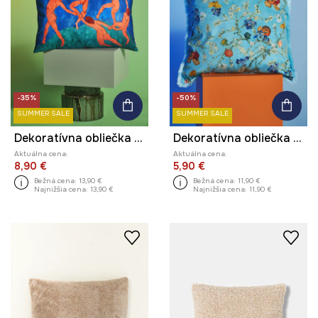
-35%
-50%
SUMMER SALE
SUMMER SALE
Dekoratívna obliečka na vankúš z kolekcie Eviva L'arte
Dekoratívna obliečka na vankúš 45 x 45 cm z kolekcie Eviva L'arte
Aktuálna cena:
Aktuálna cena:
8,90 €
5,90 €
Bežná cena:
13,90 €
Bežná cena:
11,90 €
Najnižšia cena:
13,90 €
Najnižšia cena:
11,90 €