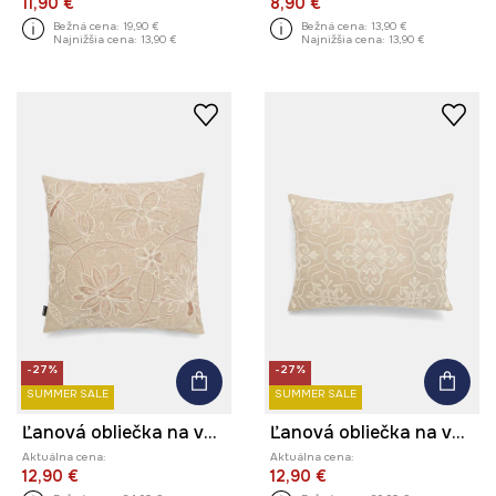
11,90 €
8,90 €
Bežná cena:
19,90 €
Bežná cena:
13,90 €
Najnižšia cena:
13,90 €
Najnižšia cena:
13,90 €
-27%
-27%
SUMMER SALE
SUMMER SALE
Ľanová obliečka na vankúš s ozdobnou aplikáciou 45 x 45 cm béžová farba
Ľanová obliečka na vankúš s ozdobnou aplikáciou 40 x 60 cm béžová farba
Aktuálna cena:
Aktuálna cena:
12,90 €
12,90 €