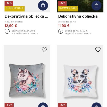
-18%
-33%
SUMMER SALE
SUMMER SALE
Dekoratívna obliečka na vankúš s ozdobnou aplikáciou
Dekoratívna obliečka na vankúš vzorované 45 x 45 cm (2-pack)
Aktuálna cena:
Aktuálna cena:
12,90 €
11,90 €
Bežná cena:
24,90 €
Bežná cena:
17,90 €
Najnižšia cena:
15,90 €
Najnižšia cena:
17,90 €
-50%
-33%