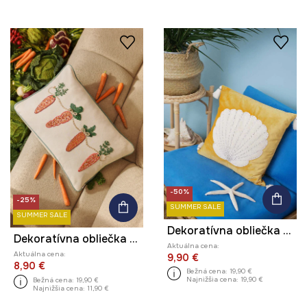
-50%
-25%
SUMMER SALE
SUMMER SALE
Dekoratívna obliečka na vankúš žltá farba
Dekoratívna obliečka na vankúš s prímesou ľanu s aplikáciou
Aktuálna cena:
Aktuálna cena:
9,90 €
8,90 €
Bežná cena:
19,90 €
Najnižšia cena:
19,90 €
Bežná cena:
19,90 €
Najnižšia cena:
11,90 €