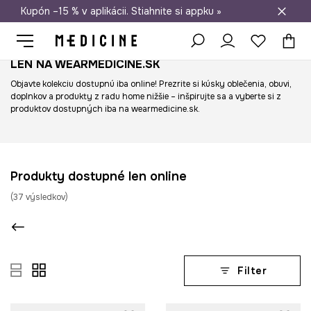
Kupón –15 % v aplikácii. Stiahnite si appku »
Doprava zadarmo od 50 €
LEN NA WEARMEDICINE.SK
Objavte kolekciu dostupnú iba online! Prezrite si kúsky oblečenia, obuvi,
doplnkov a produkty z radu home nižšie – inšpirujte sa a vyberte si z
produktov dostupných iba na wearmedicine.sk.
Produkty dostupné len online
(
37
výsledkov
)
Filter