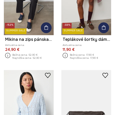
-52%
-33%
SUMMER SALE
SUMMER SALE
Mikina na zips pánska s bavlnou
Teplákové šortky dámske
Aktuálna cena:
Aktuálna cena:
24,90 €
11,90 €
Bežná cena:
52,90 €
Bežná cena:
17,90 €
Najnižšia cena:
52,90 €
Najnižšia cena:
17,90 €