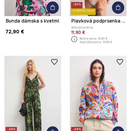
-40%
SUMMER SALE
Bunda dámska s kvetmi
Plavková podprsenka dámska s výšivkou
Aktuálna cena:
72,90 €
11,90 €
Bežná cena:
19,90 €
Najnižšia cena:
19,90 €
-48%
-48%