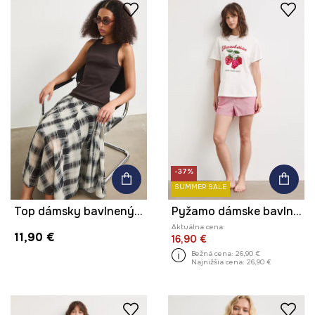
-37%
SUMMER SALE
Top dámsky bavlnený s elastanom s pruhmi
Pyžamo dámske bavlnené s elastanom s potlačou
Aktuálna cena:
11,90 €
16,90 €
Bežná cena:
26,90 €
Najnižšia cena:
26,90 €