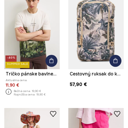
-40%
SUMMER SALE
Tričko pánske bavlnené s motívom zeleniny
Cestovný ruksak do kabíny so zvieracím motívom
Aktuálna cena:
57,90 €
11,90 €
Bežná cena:
19,90 €
Najnižšia cena:
19,90 €