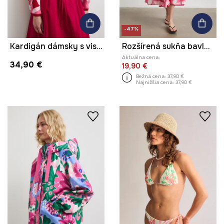
-47%
Kardigán dámsky s viskózou s kvetmi
Rozšírená sukňa bavlnená s kvetmi
Aktuálna cena:
34,90 €
19,90 €
Bežná cena:
37,90 €
Najnižšia cena:
37,90 €