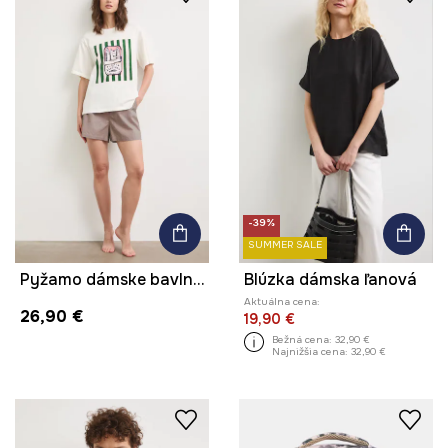
-39%
SUMMER SALE
Pyžamo dámske bavlnené s potlačou
Blúzka dámska ľanová
Aktuálna cena:
26,90 €
19,90 €
Bežná cena:
32,90 €
Najnižšia cena:
32,90 €