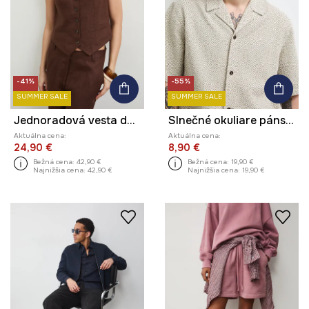
-41%
-55%
SUMMER SALE
SUMMER SALE
Jednoradová vesta dámska ľanová
Slnečné okuliare pánske
Aktuálna cena:
Aktuálna cena:
24,90 €
8,90 €
Bežná cena:
42,90 €
Bežná cena:
19,90 €
Najnižšia cena:
42,90 €
Najnižšia cena:
19,90 €