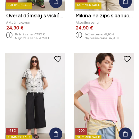
SUMMER SALE
SUMMER SALE
Overal dámsky s viskózou s rastlinným motívom
Mikina na zips s kapucňou dámska s rastlinným motívom
Aktuálna cena:
Aktuálna cena:
24,90 €
24,90 €
Bežná cena:
47,90 €
Bežná cena:
47,90 €
Najnižšia cena:
47,90 €
Najnižšia cena:
47,90 €
-48%
-50%
SUMMER SALE
SUMMER SALE