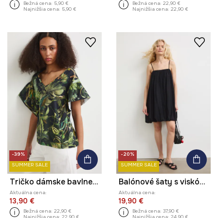
Bežná cena:
5,90 €
Bežná cena:
22,90 €
Najnižšia cena:
5,90 €
Najnižšia cena:
22,90 €
-39%
-20%
SUMMER SALE
SUMMER SALE
Tričko dámske bavlnené s elastanom s rastlinným motívom
Balónové šaty s viskózou hladké
Aktuálna cena:
Aktuálna cena:
13,90 €
19,90 €
Bežná cena:
22,90 €
Bežná cena:
37,90 €
Najnižšia cena:
22,90 €
Najnižšia cena:
24,90 €