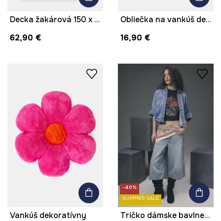
Decka žakárová 150 x 200 cm
Obliečka na vankúš dekoratívna žakárová 50 x 50 cm
62,90 €
16,90 €
-40%
SUMMER SALE
Vankúš dekoratívny
Tričko dámske bavlnené z kolekcie Tattoo Art by Marcel Ustowski (MUS TATTOO)