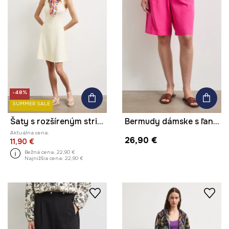
-48%
SUMMER SALE
Šaty s rozšíreným strihom
Bermudy dámske s ľanom hladké
Aktuálna cena:
26,90 €
11,90 €
Bežná cena:
22,90 €
Najnižšia cena:
22,90 €