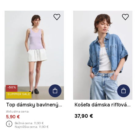
-50%
SUMMER SALE
Top dámsky bavlnený s elastanom s efektom prania
Košeľa dámska rifľová hladká
Aktuálna cena:
37,90 €
5,90 €
Bežná cena:
11,90 €
Najnižšia cena:
11,90 €