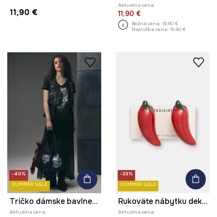
Aktuálna cena:
11,90 €
11,90 €
Bežná cena:
19,90 €
Najnižšia cena:
19,90 €
-40%
-33%
SUMMER SALE
SUMMER SALE
Tričko dámske bavlnené s potlačou z kolekcie Tattoo Art by Mattia Provezza
Rukoväte nábytku dekoratívne vyrobené z porcelánu
Aktuálna cena:
Aktuálna cena: