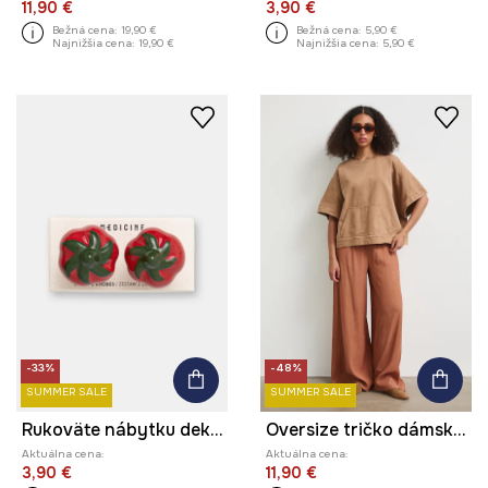
11,90 €
3,90 €
Bežná cena:
19,90 €
Bežná cena:
5,90 €
Najnižšia cena:
19,90 €
Najnižšia cena:
5,90 €
-33%
-48%
SUMMER SALE
SUMMER SALE
Rukoväte nábytku dekoratívne vyrobené z porcelánu
Oversize tričko dámske bavlnené hladké
Aktuálna cena:
Aktuálna cena:
3,90 €
11,90 €