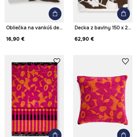
Obliečka na vankúš dekoratívna z bavlny 45 x 45 cm
Decka z bavlny 150 x 200 cm
16,90 €
62,90 €