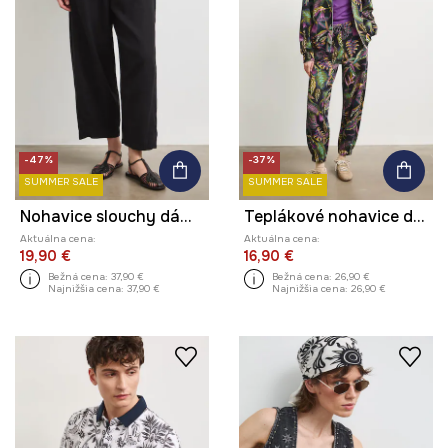
-47%
-37%
SUMMER SALE
SUMMER SALE
Nohavice slouchy dámske s ľanom
Teplákové nohavice dámske s motívom zeleniny
Aktuálna cena:
Aktuálna cena:
19,90 €
16,90 €
Bežná cena:
37,90 €
Bežná cena:
26,90 €
Najnižšia cena:
37,90 €
Najnižšia cena:
26,90 €