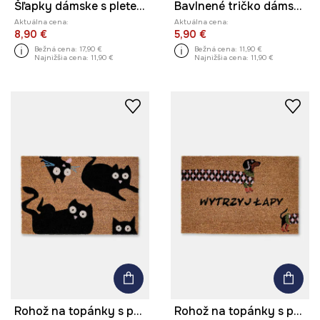
Šľapky dámske s pletenými ramienkami
Bavlnené tričko dámske s elastanom pruhovaný
Aktuálna cena:
Aktuálna cena:
8,90 €
5,90 €
Bežná cena:
17,90 €
Bežná cena:
11,90 €
Najnižšia cena:
11,90 €
Najnižšia cena:
11,90 €
Rohož na topánky s prímesou kokosového vlákna
Rohož na topánky s prímesou kokosového vlákna