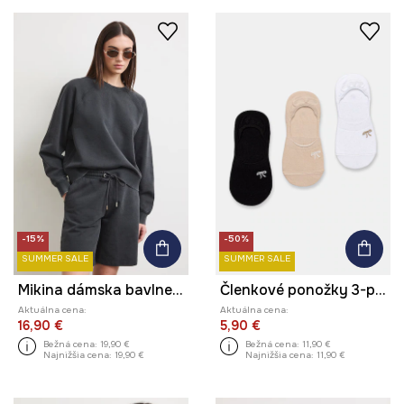
-15%
-50%
SUMMER SALE
SUMMER SALE
Mikina dámska bavlnená s efektom prania
Členkové ponožky 3-pak dámske
Aktuálna cena:
Aktuálna cena:
16,90 €
5,90 €
Bežná cena:
19,90 €
Bežná cena:
11,90 €
Najnižšia cena:
19,90 €
Najnižšia cena:
11,90 €