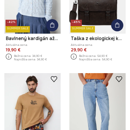
-42%
-45%
SUMMER SALE
SUMMER SALE
Bavlnený kardigán ažúrový
Taška z ekologickej kože
Aktuálna cena:
Aktuálna cena:
19,90 €
29,90 €
Bežná cena:
34,90 €
Bežná cena:
54,90 €
Najnižšia cena:
34,90 €
Najnižšia cena:
54,90 €