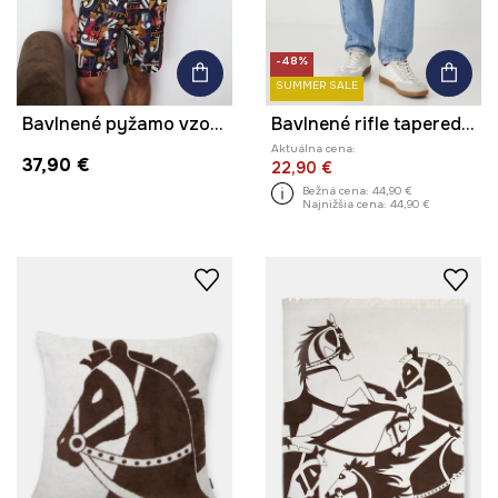
-48%
SUMMER SALE
Bavlnené pyžamo vzorovaná
Bavlnené rifle tapered s praným efektom
Aktuálna cena:
37,90 €
22,90 €
Bežná cena:
44,90 €
Najnižšia cena:
44,90 €