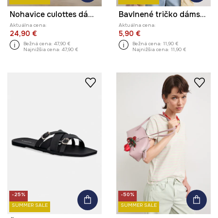
Nohavice culottes dámske s prímesou ľanu hladké
Bavlnené tričko dámske s elastanom pruhovaný
Aktuálna cena:
Aktuálna cena:
24,90 €
5,90 €
Bežná cena:
47,90 €
Bežná cena:
11,90 €
Najnižšia cena:
47,90 €
Najnižšia cena:
11,90 €
-25%
-50%
SUMMER SALE
SUMMER SALE