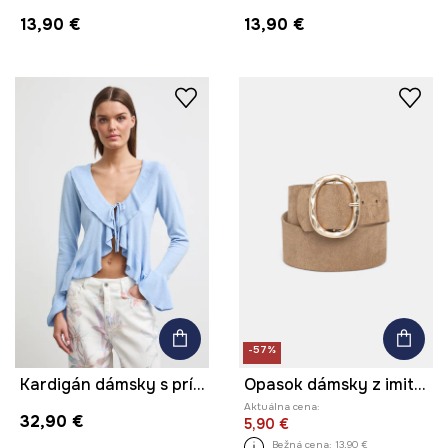
13,90 €
13,90 €
-57%
Kardigán dámsky s prímesou hodvábu s volánikmi
Opasok dámsky z imitácie semišu
Aktuálna cena:
32,90 €
5,90 €
Bežná cena:
13,90 €