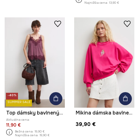
Najnižšia cena:
13,90 €
-40%
SUMMER SALE
Top dámsky bavlnený s čipkovanými detailmi
Mikina dámska bavlnená s elastanom
Aktuálna cena:
39,90 €
11,90 €
Bežná cena:
19,90 €
Najnižšia cena:
19,90 €