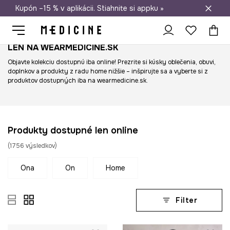
Kupón –15 % v aplikácii. Stiahnite si appku »
Doprava zadarmo od 50 €
LEN NA WEARMEDICINE.SK
Objavte kolekciu dostupnú iba online! Prezrite si kúsky oblečenia, obuvi,
doplnkov a produkty z radu home nižšie – inšpirujte sa a vyberte si z
produktov dostupných iba na wearmedicine.sk.
Produkty dostupné len online
(
1756
výsledkov
)
ona
on
home
Filter