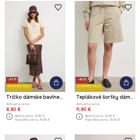
-47%
-40%
SUMMER SALE
SUMMER SALE
Tričko dámske bavlnené s potlačou
Teplákové šortky dámske bavlnené
Aktuálna cena:
Aktuálna cena:
8,90 €
11,90 €
Bežná cena:
16,90 €
Bežná cena:
19,90 €
Najnižšia cena:
16,90 €
Najnižšia cena:
19,90 €