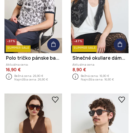
-37%
-47%
SUMMER SALE
SUMMER SALE
Polo tričko pánske bavlnené s elastanom
Slnečné okuliare dámske
Aktuálna cena:
Aktuálna cena:
16,90 €
8,90 €
Bežná cena:
26,90 €
Bežná cena:
16,90 €
Najnižšia cena:
26,90 €
Najnižšia cena:
16,90 €