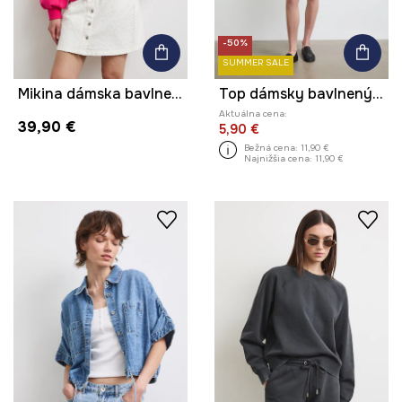
-50%
SUMMER SALE
Mikina dámska bavlnená s elastanom
Top dámsky bavlnený s elastanom s efektom prania
Aktuálna cena:
39,90 €
5,90 €
Bežná cena:
11,90 €
Najnižšia cena:
11,90 €