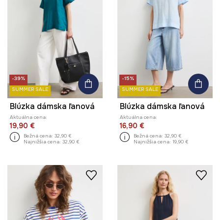
-39%
-15%
SUMMER SALE
SUMMER SALE
Blúzka dámska ľanová
Blúzka dámska ľanová
Aktuálna cena:
Aktuálna cena:
19,90 €
16,90 €
Bežná cena:
32,90 €
Bežná cena:
32,90 €
Najnižšia cena:
32,90 €
Najnižšia cena:
19,90 €