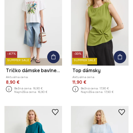
-47%
-33%
SUMMER SALE
SUMMER SALE
Tričko dámske bavlnené so zvieracím motívom
Top dámsky
Aktuálna cena:
Aktuálna cena:
8,90 €
11,90 €
Bežná cena:
16,90 €
Bežná cena:
17,90 €
Najnižšia cena:
16,90 €
Najnižšia cena:
17,90 €