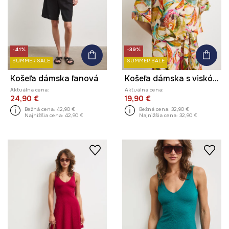
-41%
-39%
SUMMER SALE
SUMMER SALE
Košeľa dámska ľanová
Košeľa dámska s viskózou
Aktuálna cena:
Aktuálna cena:
24,90 €
19,90 €
Bežná cena:
42,90 €
Bežná cena:
32,90 €
Najnižšia cena:
42,90 €
Najnižšia cena:
32,90 €