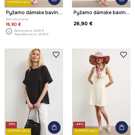
SUMMER SALE
Pyžamo dámske bavlnené s elastanom s potlačou
Pyžamo dámske bavlnené s potlačou
Aktuálna cena:
26,90 €
16,90 €
Bežná cena:
26,90 €
Najnižšia cena:
26,90 €
-39%
-48%
SUMMER SALE
SUMMER SALE