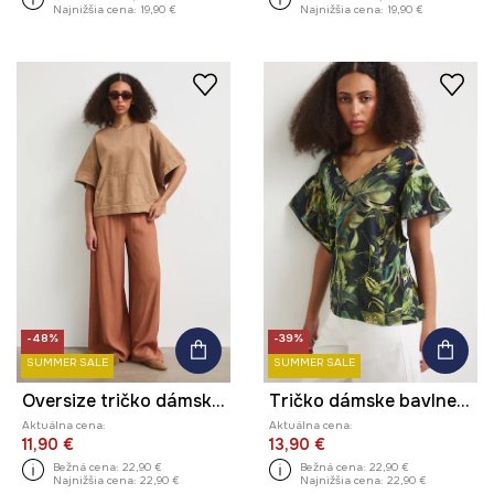
Najnižšia cena:
19,90 €
Najnižšia cena:
19,90 €
-48%
-39%
SUMMER SALE
SUMMER SALE
Oversize tričko dámske bavlnené hladké
Tričko dámske bavlnené s elastanom s rastlinným motívom
Aktuálna cena:
Aktuálna cena:
11,90 €
13,90 €
Bežná cena:
22,90 €
Bežná cena:
22,90 €
Najnižšia cena:
22,90 €
Najnižšia cena:
22,90 €