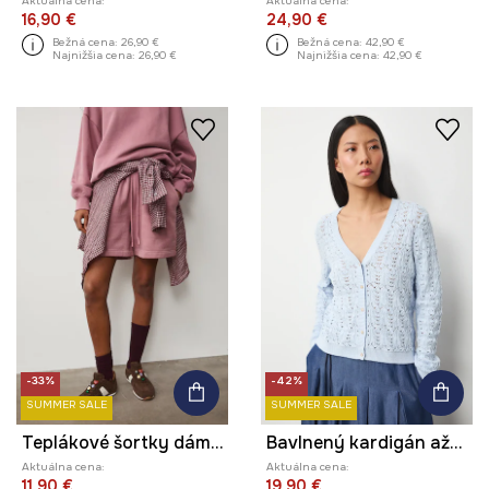
Aktuálna cena:
Aktuálna cena:
16,90 €
24,90 €
Bežná cena:
26,90 €
Bežná cena:
42,90 €
Najnižšia cena:
26,90 €
Najnižšia cena:
42,90 €
-33%
-42%
SUMMER SALE
SUMMER SALE
Teplákové šortky dámske
Bavlnený kardigán ažúrový
Aktuálna cena:
Aktuálna cena:
11,90 €
19,90 €