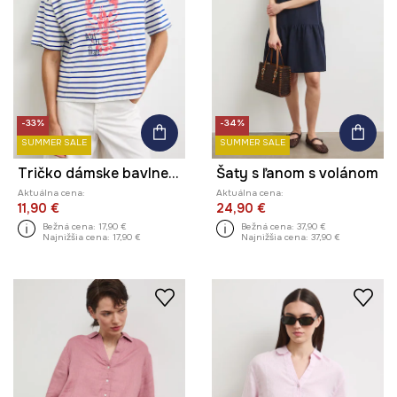
-33%
-34%
SUMMER SALE
SUMMER SALE
Tričko dámske bavlnené s potlačou
Šaty s ľanom s volánom
Aktuálna cena:
Aktuálna cena:
11,90 €
24,90 €
Bežná cena:
17,90 €
Bežná cena:
37,90 €
Najnižšia cena:
17,90 €
Najnižšia cena:
37,90 €