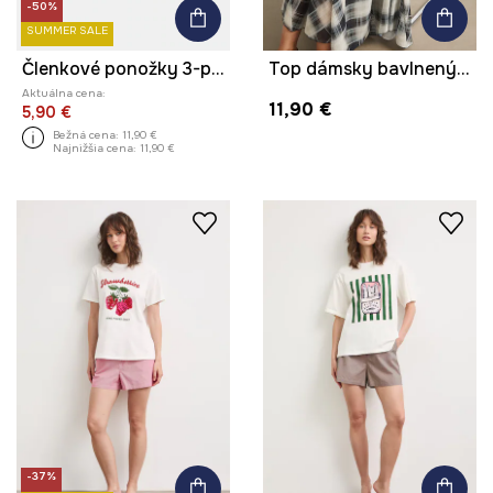
-50%
SUMMER SALE
Členkové ponožky 3-pak dámske
Top dámsky bavlnený s elastanom s pruhmi
Aktuálna cena:
11,90 €
5,90 €
Bežná cena:
11,90 €
Najnižšia cena:
11,90 €
-37%