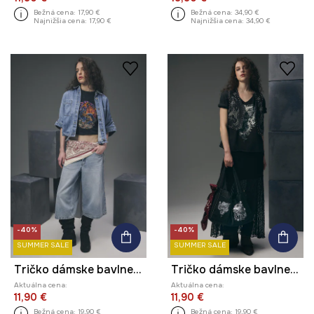
Bežná cena:
17,90 €
Bežná cena:
34,90 €
Najnižšia cena:
17,90 €
Najnižšia cena:
34,90 €
-40%
-40%
SUMMER SALE
SUMMER SALE
Tričko dámske bavlnené z kolekcie Tattoo Art by Marcel Ustowski (MUS TATTOO)
Tričko dámske bavlnené s potlačou z kolekcie Tattoo Art by Mattia Provezza
Aktuálna cena:
Aktuálna cena:
11,90 €
11,90 €
Bežná cena:
19,90 €
Bežná cena:
19,90 €