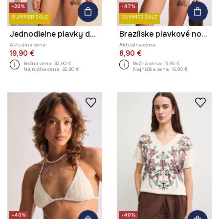
-39%
-47%
SUMMER SALE
SUMMER SALE
Jednodielne plavky dámske so zvieracím motívom
Brazílske plavkové nohavičky dámske
Aktuálna cena:
Aktuálna cena:
19,90 €
8,90 €
Bežná cena:
32,90 €
Bežná cena:
16,90 €
Najnižšia cena:
32,90 €
Najnižšia cena:
16,90 €
-40%
-40%