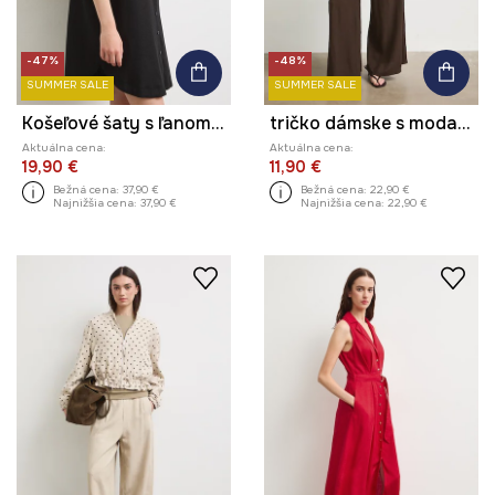
-47%
-48%
SUMMER SALE
SUMMER SALE
Košeľové šaty s ľanom hladké
tričko dámske s modalom hladké
Aktuálna cena:
Aktuálna cena:
19,90 €
11,90 €
Bežná cena:
37,90 €
Bežná cena:
22,90 €
Najnižšia cena:
37,90 €
Najnižšia cena:
22,90 €