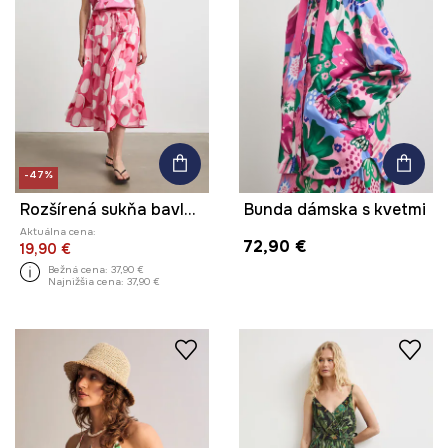
-47%
Rozšírená sukňa bavlnená s kvetmi
Bunda dámska s kvetmi
Aktuálna cena:
72,90 €
19,90 €
Bežná cena:
37,90 €
Najnižšia cena:
37,90 €