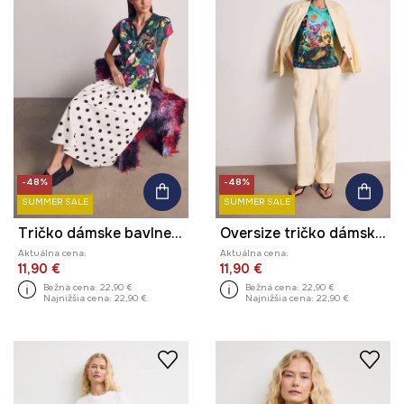
-48%
-48%
SUMMER SALE
SUMMER SALE
Tričko dámske bavlnené s elastanom z kolekcie Kit Mizeres x Medicine
Oversize tričko dámske bavlnené s elastanom z kolekcie Kit Mizeres x Medicine
Aktuálna cena:
Aktuálna cena:
11,90 €
11,90 €
Bežná cena:
22,90 €
Bežná cena:
22,90 €
Najnižšia cena:
22,90 €
Najnižšia cena:
22,90 €