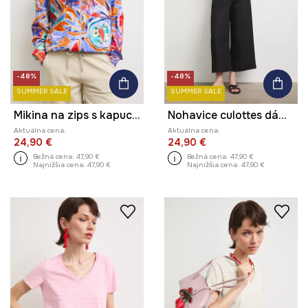
-48%
-48%
SUMMER SALE
SUMMER SALE
Mikina na zips s kapucňou dámska s rastlinným motívom
Nohavice culottes dámske s prímesou ľanu hladké
Aktuálna cena:
Aktuálna cena:
24,90 €
24,90 €
Bežná cena:
47,90 €
Bežná cena:
47,90 €
Najnižšia cena:
47,90 €
Najnižšia cena:
47,90 €