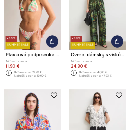
-40%
-48%
SUMMER SALE
SUMMER SALE
Plavková podprsenka dámska s výšivkou
Overal dámsky s viskózou s rastlinným motívom
Aktuálna cena:
Aktuálna cena:
11,90 €
24,90 €
Bežná cena:
19,90 €
Bežná cena:
47,90 €
Najnižšia cena:
19,90 €
Najnižšia cena:
47,90 €