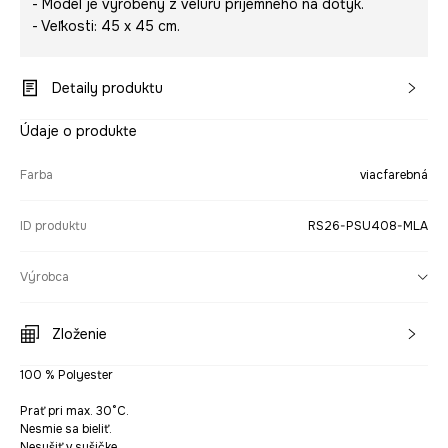
- Model je vyrobený z velúru príjemného na dotyk.
- Veľkosti: 45 x 45 cm.
Detaily produktu
Údaje o produkte
Farba
viacfarebná
ID produktu
RS26-PSU408-MLA
Výrobca
Zloženie
100 % Polyester
Prať pri max. 30°C.
Nesmie sa bieliť.
Nesušiť v sušičke.