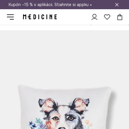
Kupón –15 % v aplikácii. Stiahnite si appku »
Doprava zadarmo od 50 €
Medicine
Home
Spálňa
Vankúše a návleky do spálne
Obliečk