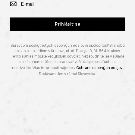
Prihlásiť sa
Správcom poskytnutých osobných údajov je spoločnosť Brandbq
sp. z o.o. so sídlom v Krakove, ul. Al. Pokoju 18, 31-564 Kraków.
Tento súhlas môžete kedykoľvek odvolať. Nezabudnite, že v súlade
so zákonom môžeme spracovať vaše údaje pokiaľ súhlas
neodvoláte. Viac informácií nájdete v
Ochrane osobných údajov
.
Dodávame len v rámci Slovenska.