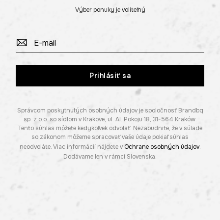
Výber ponuky je voliteľný
Prihlásiť sa
Správcom poskytnutých osobných údajov je spoločnosť Brandbq
sp. z o.o. so sídlom v Krakove, ul. Al. Pokoju 18, 31-564 Kraków.
Tento súhlas môžete kedykoľvek odvolať. Nezabudnite, že v súlade
so zákonom môžeme spracovať vaše údaje pokiaľ súhlas
neodvoláte. Viac informácií nájdete v
Ochrane osobných údajov
.
Dodávame len v rámci Slovenska.