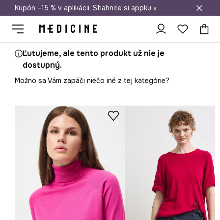
Kupón –15 % v aplikácii. Stiahnite si appku »
Doprava zadarmo od 50 €
Ľutujeme, ale tento produkt už nie je
dostupný.
Možno sa Vám zapáči niečo iné z tej kategórie?