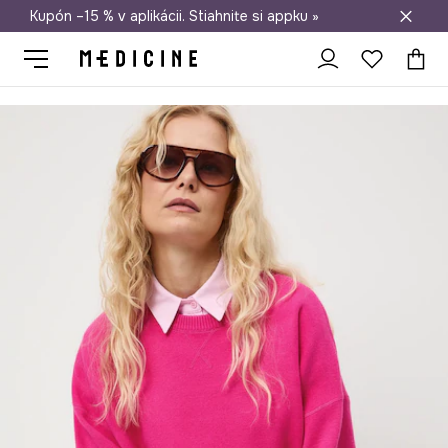
Kupón –15 % v aplikácii. Stiahnite si appku »
Doprava zadarmo od 50 €
Medicine
Ona
Oblečenie
Svetre
Pulóvre
Sveter bez vzoru