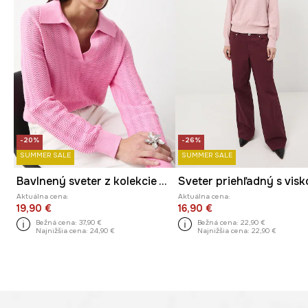
-20%
-26%
SUMMER SALE
SUMMER SALE
Bavlnený sveter z kolekcie Valentine’s Day
Sveter priehľadný s vis
Aktuálna cena:
Aktuálna cena:
19,90 €
16,90 €
Bežná cena:
37,90 €
Bežná cena:
22,90 €
Najnižšia cena:
24,90 €
Najnižšia cena:
22,90 €