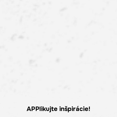
APPlikujte inšpirácie!