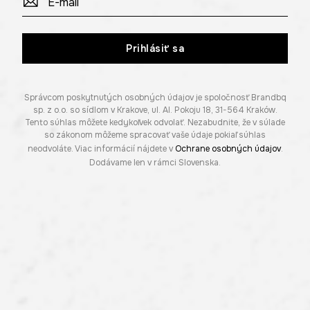
Prihlásiť sa
Správcom poskytnutých osobných údajov je spoločnosť Brandbq
sp. z o.o. so sídlom v Krakove, ul. Al. Pokoju 18, 31-564 Kraków.
Tento súhlas môžete kedykoľvek odvolať. Nezabudnite, že v súlade
so zákonom môžeme spracovať vaše údaje pokiaľ súhlas
neodvoláte. Viac informácií nájdete v
Ochrane osobných údajov
.
Dodávame len v rámci Slovenska.