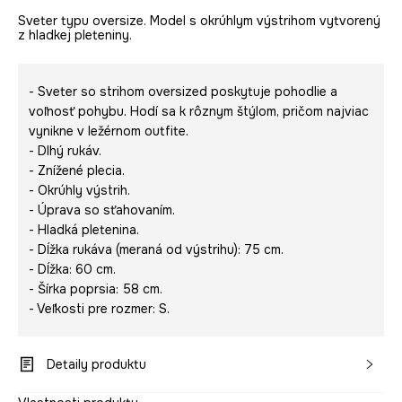
Sveter typu oversize. Model s okrúhlym výstrihom vytvorený
z hladkej pleteniny.
- Sveter so strihom oversized poskytuje pohodlie a
voľnosť pohybu. Hodí sa k rôznym štýlom, pričom najviac
vynikne v ležérnom outfite.
- Dlhý rukáv.
- Znížené plecia.
- Okrúhly výstrih.
- Úprava so sťahovaním.
- Hladká pletenina.
- Dĺžka rukáva (meraná od výstrihu): 75 cm.
- Dĺžka: 60 cm.
- Šírka poprsia: 58 cm.
- Veľkosti pre rozmer: S.
Detaily produktu