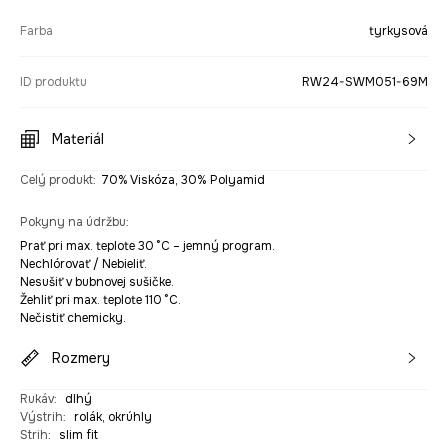
Farba
tyrkysová
ID produktu
RW24-SWM051-69M
Materiál
Celý produkt
:
70% Viskóza, 30% Polyamid
Pokyny na údržbu
:
Prať pri max. teplote 30 °C – jemný program.
Nechlórovať / Nebieliť.
Nesušiť v bubnovej sušičke.
Žehliť pri max. teplote 110 °C.
Nečistiť chemicky.
Rozmery
Rukáv
:
dlhý
Výstrih
:
rolák, okrúhly
Strih
:
slim fit