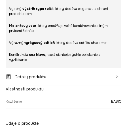
Vysoký
výstrih typu rolák
, ktorý dodáva eleganciu a chráni
pred chladom.
Melanžový vzor
, ktorý umožňuje voľné kombinovanie s inými
prvkami šatníka.
Výrazný
tyrkysový odtieň
, ktorý dodáva outfitu charakter.
Konštrukcia
cez hlavu
, ktorá uľahčuje rýchle obliekanie a
vyzliekanie.
Detaily produktu
Vlastnosti produktu
Rozlíšenie
BASIC
Údaje o produkte