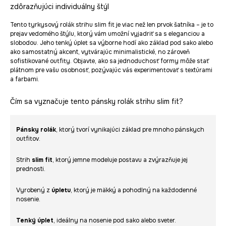
zdôrazňujúci individuálny štýl
Tento tyrkysový rolák strihu slim fit je viac než len prvok šatníka – je to
prejav vedomého štýlu, ktorý vám umožní vyjadriť sa s eleganciou a
slobodou. Jeho tenký úplet sa výborne hodí ako základ pod sako alebo
ako samostatný akcent, vytvárajúc minimalistické, no zároveň
sofistikované outfity. Objavte, ako sa jednoduchosť formy môže stať
plátnom pre vašu osobnosť, pozývajúc vás experimentovať s textúrami
a farbami.
Čím sa vyznačuje tento pánsky rolák strihu slim fit?
Pánsky rolák
, ktorý tvorí vynikajúci základ pre mnoho pánskych
outfitov.
Strih
slim fit
, ktorý jemne modeluje postavu a zvýrazňuje jej
prednosti.
Vyrobený z
úpletu
, ktorý je mäkký a pohodlný na každodenné
nosenie.
Tenký úplet
, ideálny na nosenie pod sako alebo sveter.