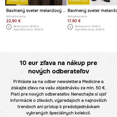
SUMMER SALE
SUMMER SALE
Bavlnený sveter melanžový s textúrou
Bavlnený sveter melanž
Aktuálna cena:
Aktuálna cena:
22,90 €
17,90 €
Bežná cena:
39,90 €
Bežná cena:
29,90 €
Najnižšia cena:
39,90 €
Najnižšia cena:
29,90 €
10 eur
zľava na nákup pre
nových odberateľov
Prihláste sa na odber newslettera Medicine a
získajte zľavu na vašu objednávku za min. 50 €.
Platí pre nových odberateľov. Nenechajte si ujsť
informácie o zľavách, výpredajoch a najnovších
trendoch ani prístup k predobjednávkam
vybraných špeciálnych kolekcií.