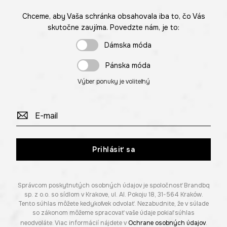
Chceme, aby Vaša schránka obsahovala iba to, čo Vás
skutočne zaujíma. Povedzte nám, je to:
Dámska móda
Pánska móda
Výber ponuky je voliteľný
Prihlásiť sa
Správcom poskytnutých osobných údajov je spoločnosť Brandbq
sp. z o.o. so sídlom v Krakove, ul. Al. Pokoju 18, 31-564 Kraków.
Tento súhlas môžete kedykoľvek odvolať. Nezabudnite, že v súlade
so zákonom môžeme spracovať vaše údaje pokiaľ súhlas
neodvoláte. Viac informácií nájdete v
Ochrane osobných údajov
.