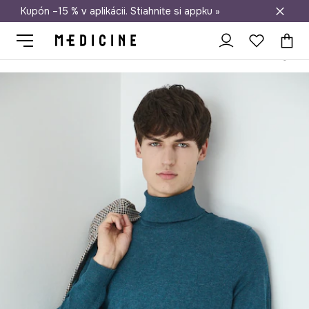
Kupón –15 % v aplikácii. Stiahnite si appku »
Doprava zadarmo od 50 €
Medicine
On
Oblečenie
Svetre
Pulóvre
Rolák pánsky