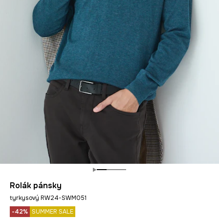
Rolák pánsky
tyrkysový RW24-SWM051
-42%
SUMMER SALE