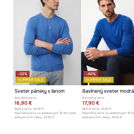
-32%
-40%
SUMMER SALE
SUMMER SALE
Sveter pánsky s ľanom
Bavlnený sveter modrá
Aktuálna cena:
Aktuálna cena:
16,90 €
17,90 €
Bežná cena:
42,90 €
Bežná cena:
29,90 €
Najnižšia cena za posledných 30 dní pred
Najnižšia cena za posledných 30 d
poskytnutím zľavy:
24,90 €
poskytnutím zľavy:
29,90 €