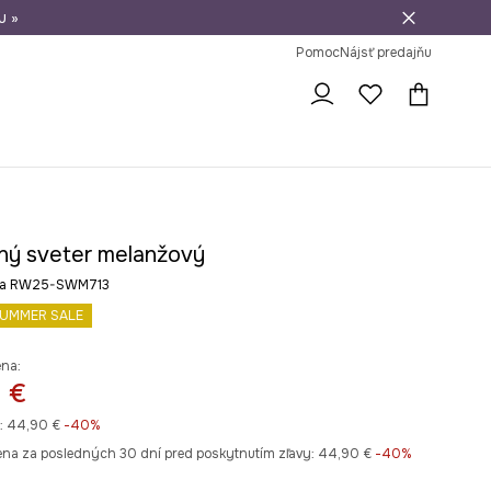
u »
vrátenie tovaru
Pomoc
Nájsť predajňu
ný sveter melanžový
ba RW25-SWM713
UMMER SALE
ena:
 €
:
44,90 €
-40%
ena za posledných 30 dní pred poskytnutím zľavy:
44,90 €
 -40%