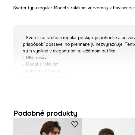
Sveter typu regular. Model s rolákom vytvorený z bavlnenej p
- Sveter so strihom regular poskytuje pohodlie a univer
prispôsobí postave, no prehnane ju nezvýrazňuje. Tent
strih vynikne v elegantnom aj ležérnom outfite.
- Dlhý rukáv.
- Model s rolákom.
- Výstrih na šnúrku.
- Úprava so sťahovaním.
- Melanžová pletenina.
- Dĺžka rukáva: 65 cm.
- Dĺžka: 68 cm.
- Šírka hrudníka: 55 cm.
- Veľkosti pre rozmer: M.
Podobné produkty