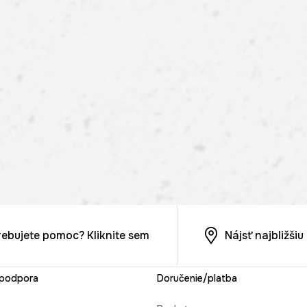
rebujete pomoc? Kliknite sem
Nájsť najbližši
 podpora
Doručenie/platba