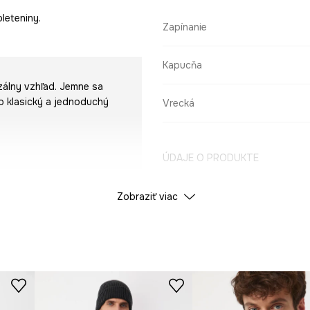
leteniny.
Zapínanie
Kapucňa
zálny vzhľad. Jemne sa
o klasický a jednoduchý
Vrecká
ÚDAJE O PRODUKTE
Zobraziť viac
Farba
ID produktu
RW25-
Výrobca