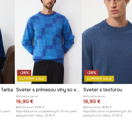
-26%
-26%
SUMMER SALE
SUMMER SALE
 farba
Sveter s prímesou vlny so vzorom
Sveter s textúrou
Aktuálna cena:
Aktuálna cena:
16,90 €
16,90 €
Bežná cena:
47,90 €
Bežná cena:
39,90 €
ní pred
Najnižšia cena za posledných 30 dní pred
Najnižšia cena za posledných 30 
poskytnutím zľavy:
22,90 €
poskytnutím zľavy:
22,90 €