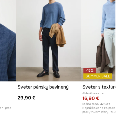
Pozrite si rozmery produktu
-15%
SUMMER SALE
Sveter pánsky bavlnený
Aktuálna cena:
29,90 €
16,90 €
Bežná cena:
42,90 €
dní pred
Najnižšia cena za posledných 30
poskytnutím zľavy:
19,90 €