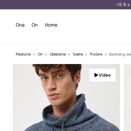
Doprava zada
–15 % s 
Ona
On
Home
Medicine
On
Oblečenie
Svetre
Pulóvre
Bavlnený sv
Video