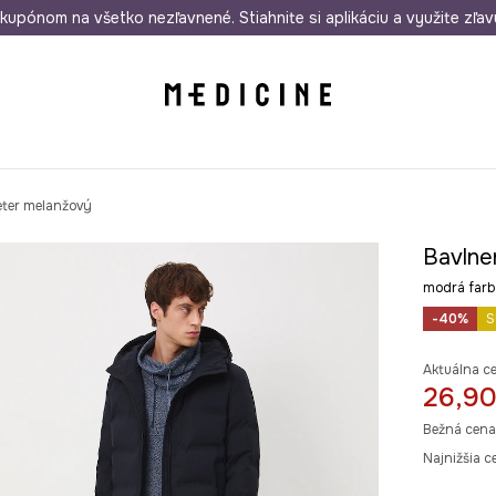
rmo od 50 €
kupónom na všetko nezľavnené. Stiahnite si aplikáciu a využite zľav
Odoslanie aj do 24 hodín
30 dní na 
eter melanžový
Bavlne
modrá far
-40%
S
Aktuálna c
26,90
Bežná cena
Najnižšia c