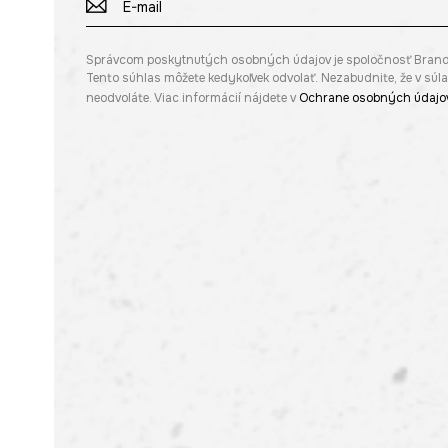
Správcom poskytnutých osobných údajov je spoločnosť Brandbq s
Tento súhlas môžete kedykoľvek odvolať. Nezabudnite, že v sú
neodvoláte. Viac informácií nájdete v
Ochrane osobných údajo