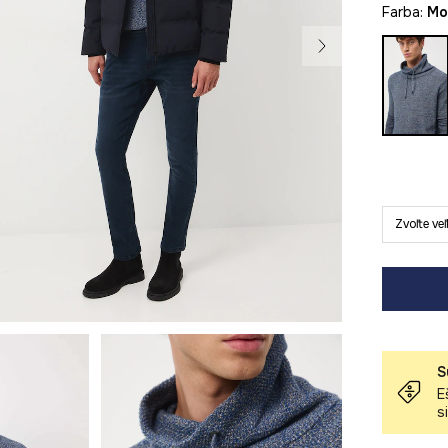
Farba:
m
Zvoľte ve
S
E
s