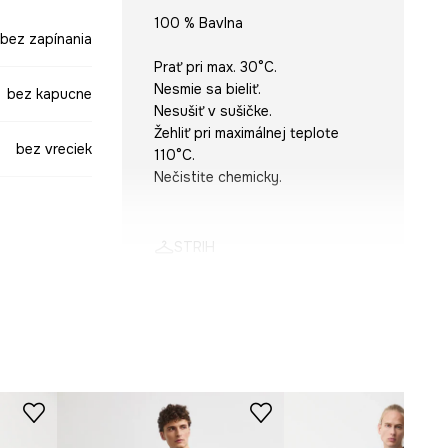
100 % Bavlna
bez zapínania
Prať pri max. 30°C.
Nesmie sa bieliť.
bez kapucne
Nesušiť v sušičke.
Žehliť pri maximálnej teplote
bez vreciek
110°C.
Nečistite chemicky.
STRIH
modrá
Rukáv
:
dlhý
Výstrih
:
rolák
Typ rukáva
:
klasický
SWM713-55M
Strih
:
regular fit
ROZMERY