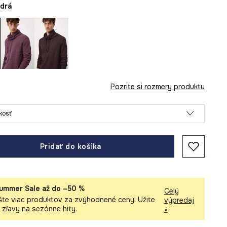
odrá
Pozrite si rozmery produktu
ľkosť
Pridať do košíka
ummer Sale až do –50 %
Celý
šte viac produktov za zvýhodnené ceny! Užite
výpredaj
i zľavy na sezónne hity.
»