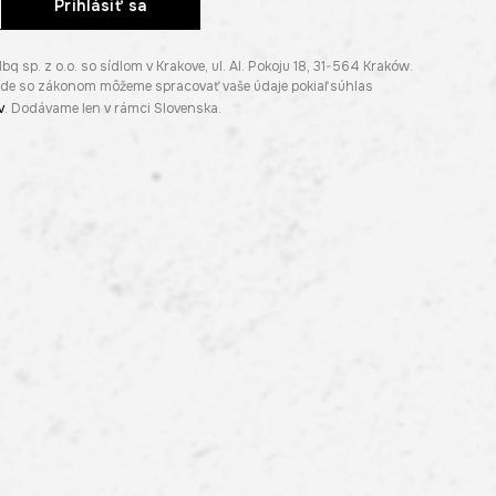
Prihlásiť sa
p. z o.o. so sídlom v Krakove, ul. Al. Pokoju 18, 31-564 Kraków.
lade so zákonom môžeme spracovať vaše údaje pokiaľ súhlas
v
. Dodávame len v rámci Slovenska.