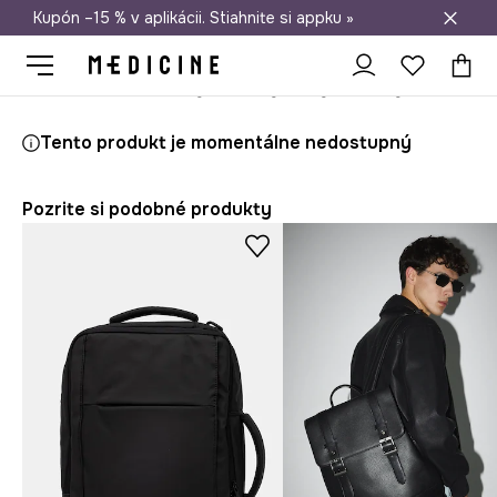
Kupón –15 % v aplikácii. Stiahnite si appku »
Doprava zadarmo od 50 €
Medicine
On
Doplnky
Batohy a tašky
Batohy
Ruksak pán
Tento produkt je momentálne nedostupný
Pozrite si podobné produkty