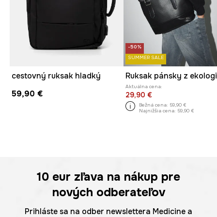
-50%
SUMMER SALE
cestovný ruksak hladký
Aktuálna cena:
59,90 €
29,90 €
Bežná cena:
59,90 €
Najnižšia cena:
59,90 €
10 eur
zľava na nákup pre
nových odberateľov
Prihláste sa na odber newslettera Medicine a