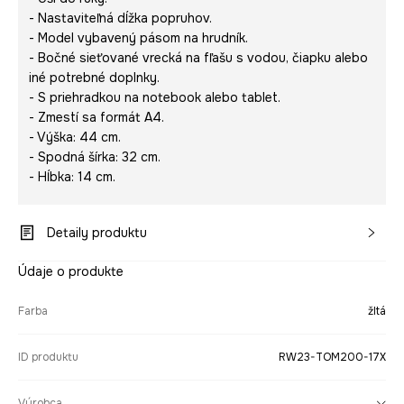
- Nastaviteľná dĺžka popruhov.
- Model vybavený pásom na hrudník.
- Bočné sieťované vrecká na fľašu s vodou, čiapku alebo
iné potrebné doplnky.
- S priehradkou na notebook alebo tablet.
- Zmestí sa formát A4.
- Výška: 44 cm.
- Spodná šírka: 32 cm.
- Hĺbka: 14 cm.
Detaily produktu
Údaje o produkte
Farba
žltá
ID produktu
RW23-TOM200-17X
Výrobca