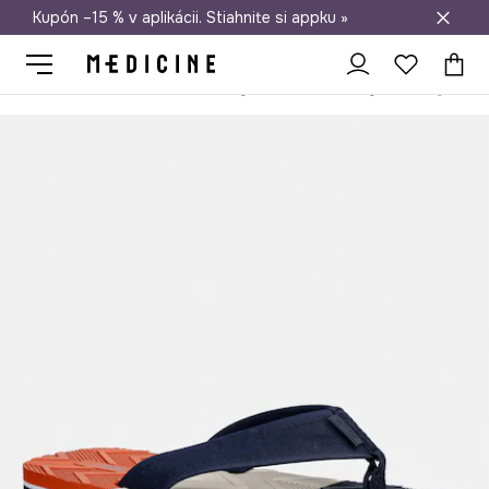
Kupón –15 % v aplikácii. Stiahnite si appku »
Doprava zadarmo od 50 €
Medicine
On
Obuv
Šľapky a sandále
Žabky
Šľapky pánsk