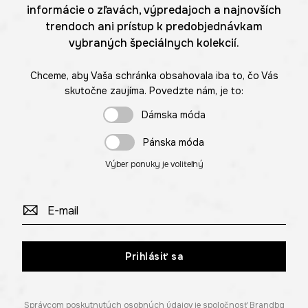
informácie o zľavách, výpredajoch a najnovších
trendoch ani prístup k predobjednávkam
vybraných špeciálnych kolekcií.
Chceme, aby Vaša schránka obsahovala iba to, čo Vás
skutočne zaujíma. Povedzte nám, je to:
Dámska móda
Pánska móda
Výber ponuky je voliteľný
Prihlásiť sa
Správcom poskytnutých osobných údajov je spoločnosť Brandbq