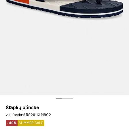
Šľapky pánske
viacfarebné RS26-KLM802
-40%
SUMMER SALE