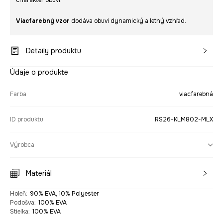
charakter obuvi.
Viacfarebný vzor
dodáva obuvi dynamický a letný vzhľad.
Detaily produktu
Údaje o produkte
Farba
viacfarebná
ID produktu
RS26-KLM802-MLX
Výrobca
Materiál
Holeň
:
90% EVA, 10% Polyester
Podošva
:
100% EVA
Stielka
:
100% EVA