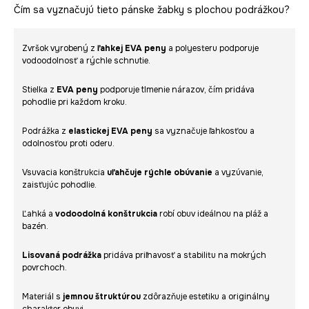
Čím sa vyznačujú tieto pánske žabky s plochou podrážkou?
Zvršok vyrobený z
ľahkej EVA peny
a polyesteru podporuje
vodoodolnosť a rýchle schnutie.
Stielka z
EVA peny
podporuje tlmenie nárazov, čím pridáva
pohodlie pri každom kroku.
Podrážka z
elastickej EVA peny
sa vyznačuje ľahkosťou a
odolnosťou proti oderu.
Vsuvacia konštrukcia
uľahčuje rýchle obúvanie
a vyzúvanie,
zaisťujúc pohodlie.
Ľahká a
vodoodolná konštrukcia
robí obuv ideálnou na pláž a
bazén.
Lisovaná podrážka
pridáva priľnavosť a stabilitu na mokrých
povrchoch.
Materiál s
jemnou štruktúrou
zdôrazňuje estetiku a originálny