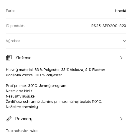
Farba
hnedá
ID produktu
RS25-SPD200-82X
Výrobca
Zloženie
Hlavný materiál: 63 % Polyester, 33 % Viskóza, 4 % Elastan
Podšívka vrecka: 100 % Polyester
Prať pri max. 30°C. Jemný program.
Nesmie sa bieliť.
Nesušiť v sušičke.
Žehliť cez ochrannú tkaninu pri maximálnej teplote 110°C.
Nečistite chemicky.
Rozmery
Typ nohavíc
:
wide