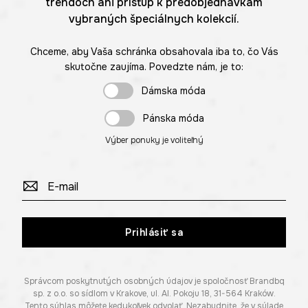
trendoch ani prístup k predobjednávkam
vybraných špeciálnych kolekcií.
Chceme, aby Vaša schránka obsahovala iba to, čo Vás
skutočne zaujíma. Povedzte nám, je to:
Dámska móda
Pánska móda
Výber ponuky je voliteľný
Prihlásiť sa
Správcom poskytnutých osobných údajov je spoločnosť Brandbq
sp. z o.o. so sídlom v Krakove, ul. Al. Pokoju 18, 31-564 Kraków.
Tento súhlas môžete kedykoľvek odvolať. Nezabudnite, že v súlade