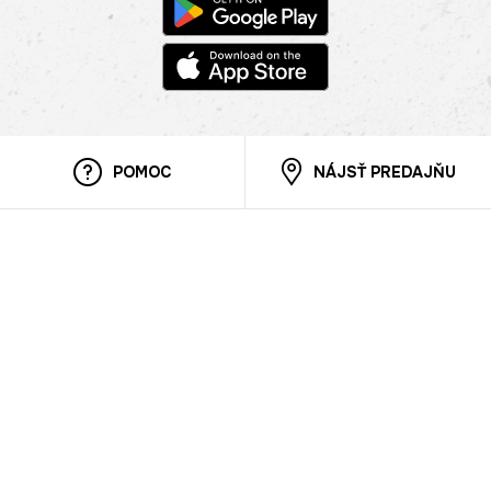
POMOC
NÁJSŤ PREDAJŇU
Informácie
O nás
Mobilná apilkácia
Pravidlá pre prezentovanie tovaru
Blog
Kontaktné údaje