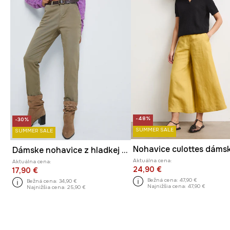
-48%
-30%
SUMMER SALE
SUMMER SALE
Dámske nohavice z hladkej látky
Aktuálna cena:
Aktuálna cena:
24,90 €
17,90 €
Bežná cena:
47,90 €
Bežná cena:
34,90 €
Najnižšia cena:
47,90 €
Najnižšia cena:
25,90 €