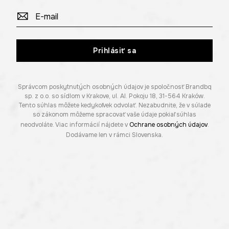
Prihlásiť sa
Správcom poskytnutých osobných údajov je spoločnosť Brandbq
sp. z o.o. so sídlom v Krakove, ul. Al. Pokoju 18, 31-564 Kraków.
Tento súhlas môžete kedykoľvek odvolať. Nezabudnite, že v súlade
so zákonom môžeme spracovať vaše údaje pokiaľ súhlas
neodvoláte. Viac informácií nájdete v
Ochrane osobných údajov
.
Dodávame len v rámci Slovenska.