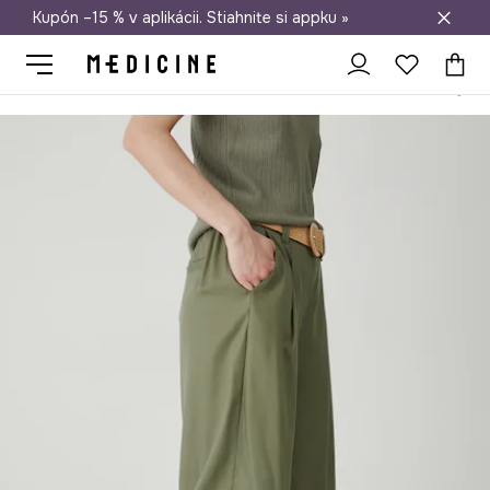
Kupón –15 % v aplikácii. Stiahnite si appku »
Doprava zadarmo od 50 €
Medicine
Ona
Oblečenie
Nohavice