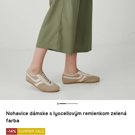
Nohavice dámske s lyocellovým remienkom zelená
farba
-14%
SUMMER SALE