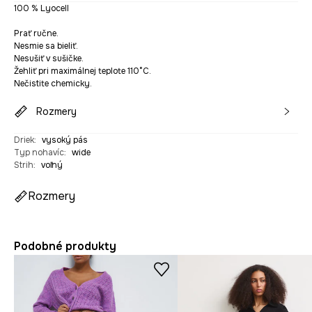
100 % Lyocell
Prať ručne.
Nesmie sa bieliť.
Nesušiť v sušičke.
Žehliť pri maximálnej teplote 110°C.
Nečistite chemicky.
Rozmery
Driek
:
vysoký pás
Typ nohavíc
:
wide
Strih
:
voľný
Rozmery
Podobné produkty