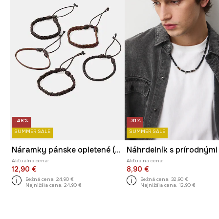
-48%
-31%
SUMMER SALE
SUMMER SALE
Náramky pánske opletené (5-pack) viac farieb
Aktuálna cena:
Aktuálna cena:
12,90 €
8,90 €
Bežná cena:
24,90 €
Bežná cena:
32,90 €
Najnižšia cena:
24,90 €
Najnižšia cena:
12,90 €