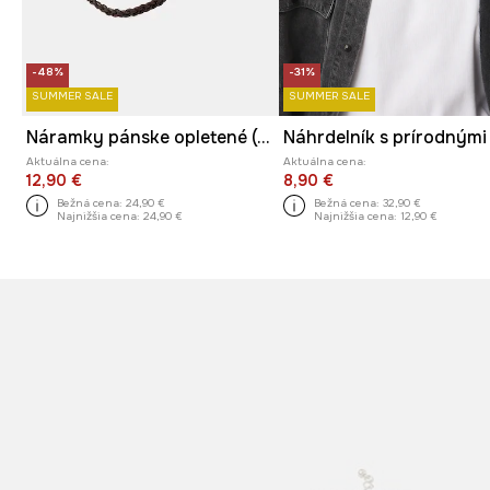
-48%
-31%
SUMMER SALE
SUMMER SALE
Náramky pánske opletené (5-pack) viac farieb
Aktuálna cena:
Aktuálna cena:
12,90 €
8,90 €
Bežná cena:
24,90 €
Bežná cena:
32,90 €
Najnižšia cena:
24,90 €
Najnižšia cena:
12,90 €