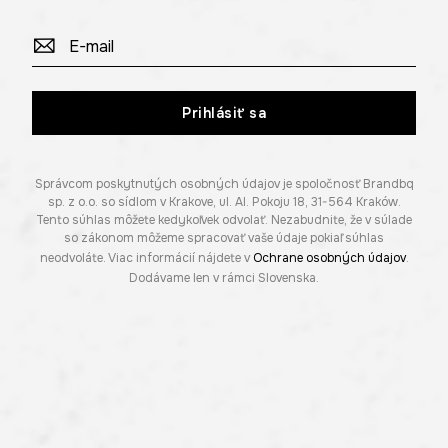
Prihlásiť sa
Správcom poskytnutých osobných údajov je spoločnosť Brandbq
sp. z o.o. so sídlom v Krakove, ul. Al. Pokoju 18, 31-564 Kraków.
Tento súhlas môžete kedykoľvek odvolať. Nezabudnite, že v súlade
so zákonom môžeme spracovať vaše údaje pokiaľ súhlas
neodvoláte. Viac informácií nájdete v
Ochrane osobných údajov
.
Dodávame len v rámci Slovenska.