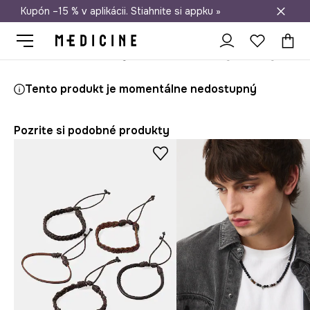
Kupón –15 % v aplikácii. Stiahnite si appku »
Doprava zadarmo od 50 €
Medicine
On
Doplnky
Bižutéria
Tento produkt je momentálne nedostupný
Pozrite si podobné produkty