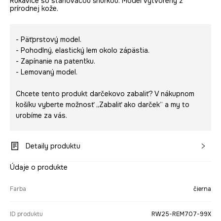
Rukavice so sťahovacou šnúrkou. Model vytvorený z
prírodnej kože.
- Päťprstový model.
- Pohodlný, elastický lem okolo zápästia.
- Zapínanie na patentku.
- Lemovaný model.
Chcete tento produkt darčekovo zabaliť? V nákupnom
košíku vyberte možnosť „Zabaliť ako darček“ a my to
urobíme za vás.
Detaily produktu
Údaje o produkte
Farba
čierna
ID produktu
RW25-REM707-99X