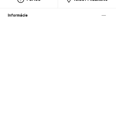
Informácie
O nás
Mobilná apilkácia
Pravidlá pre prezentovanie tovaru
Blog
Kontaktné údaje
Bezpečnosť
Cooperation
Kariéra
Nahlasovanie porušení (whistleblowing)