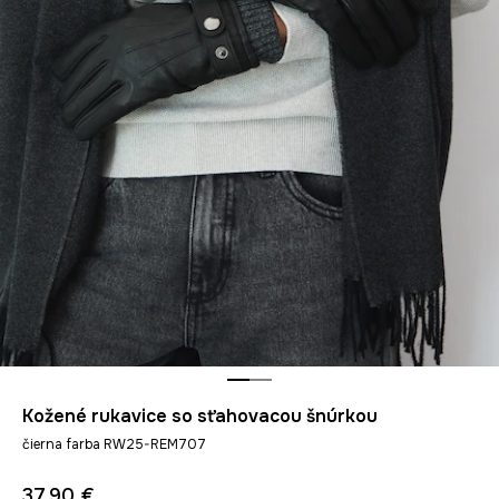
Kožené rukavice so sťahovacou šnúrkou
čierna farba RW25-REM707
37,90 €