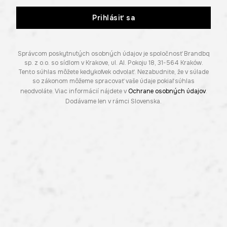
Prihlásiť sa
Správcom poskytnutých osobných údajov je spoločnosť Brandbq
sp. z o.o. so sídlom v Krakove, ul. Al. Pokoju 18, 31-564 Kraków.
Tento súhlas môžete kedykoľvek odvolať. Nezabudnite, že v súlade
so zákonom môžeme spracovať vaše údaje pokiaľ súhlas
neodvoláte. Viac informácií nájdete v
Ochrane osobných údajov
.
Dodávame len v rámci Slovenska.