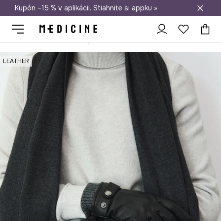
Kupón –15 % v aplikácii. Stiahnite si appku »
Doprava zadarmo od 50 €
Medicine
On
Doplnky
Rukavice
LEATHER