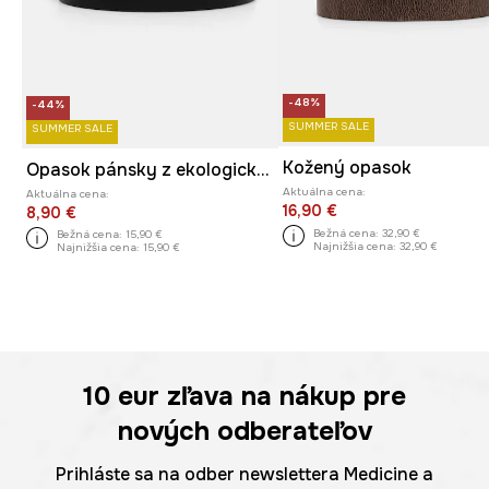
-48%
-44%
SUMMER SALE
SUMMER SALE
Kožený opasok
Opasok pánsky z ekologickej kože čierna farba
Aktuálna cena:
Aktuálna cena:
16,90 €
8,90 €
Bežná cena:
32,90 €
Bežná cena:
15,90 €
Najnižšia cena:
32,90 €
Najnižšia cena:
15,90 €
10 eur
zľava na nákup pre
nových odberateľov
Prihláste sa na odber newslettera Medicine a