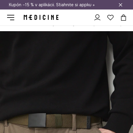
Kupón –15 % v aplikácii. Stiahnite si appku »
Doprava zadarmo od 50 €
Medicine
On
Doplnky
Opasky
Látkový opasok pánsky