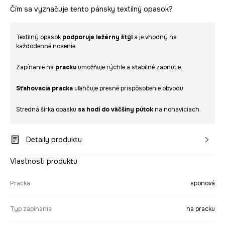
Čím sa vyznačuje tento pánsky textilný opasok?
Textilný opasok
podporuje ležérny štýl
a je vhodný na
každodenné nosenie.
Zapínanie na
pracku
umožňuje rýchle a stabilné zapnutie.
Sťahovacia pracka
uľahčuje presné prispôsobenie obvodu.
Stredná šírka opasku
sa hodí do väčšiny pútok
na nohaviciach.
Detaily produktu
Vlastnosti produktu
Pracka
sponová
Typ zapínania
na pracku