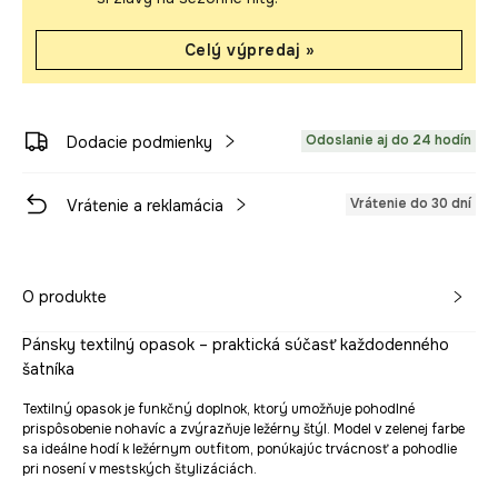
Celý výpredaj »
Odoslanie aj do 24 hodín
Dodacie podmienky
Vrátenie do 30 dní
Vrátenie a reklamácia
O produkte
Pánsky textilný opasok – praktická súčasť každodenného
šatníka
Textilný opasok je funkčný doplnok, ktorý umožňuje pohodlné
prispôsobenie nohavíc a zvýrazňuje ležérny štýl. Model v zelenej farbe
sa ideálne hodí k ležérnym outfitom, ponúkajúc trvácnosť a pohodlie
pri nosení v mestských štylizáciách.