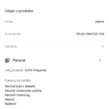
Údaje o produkte
Farba
zelená
ID produktu
RS26-PAM705-91X
Výrobca
Materiál
Celý produkt
:
100% Polyester
Pokyny na údržbu
:
Nechlórovať / Nebieliť.
Nesušiť v bubnovej sušičke.
Nečistiť chemicky.
Neprať.
Nežehliť.