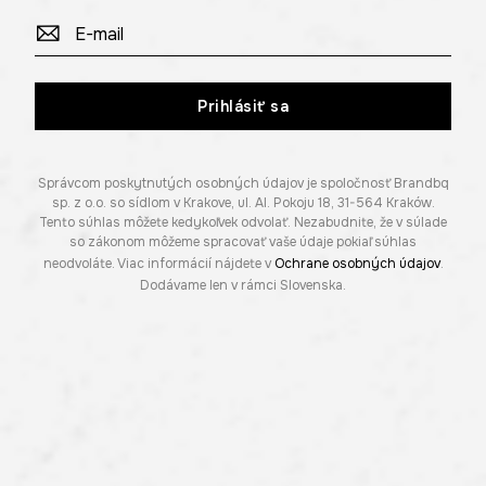
Prihlásiť sa
Správcom poskytnutých osobných údajov je spoločnosť Brandbq
sp. z o.o. so sídlom v Krakove, ul. Al. Pokoju 18, 31-564 Kraków.
Tento súhlas môžete kedykoľvek odvolať. Nezabudnite, že v súlade
so zákonom môžeme spracovať vaše údaje pokiaľ súhlas
neodvoláte. Viac informácií nájdete v
Ochrane osobných údajov
.
Dodávame len v rámci Slovenska.