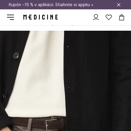
Kupón –15 % v aplikácii. Stiahnite si appku »
Doprava zadarmo od 50 €
Medicine
On
Doplnky
Opasky
Opasok pánsky semišový