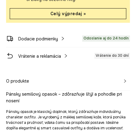
Celý výpredaj »
Odoslanie aj do 24 hodín
Dodacie podmienky
Vrátenie do 30 dní
Vrátenie a reklamácia
O produkte
Pánsky semišový opasok – zdôrazňuje štýl a pohodlie pri
nosení
Pánsky opasok je klasický doplnok, ktorý zdôrazňuje individuálny
charakter outfitu. Je vyrobený z mäkkej semišovej kože, ktorá ponúka
trvácnosť a pružnosť, vďaka čomu sa prispôsobí postave. Ideálne
dopĺňa elegantné aj smart casualové outfity a dodáva im ucelenosť.