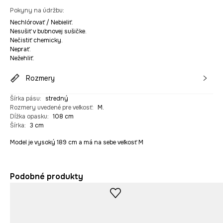
Pokyny na údržbu
:
Nechlórovať / Nebieliť.
Nesušiť v bubnovej sušičke.
Nečistiť chemicky.
Neprať.
Nežehliť.
Rozmery
Šírka pásu
:
stredný
Rozmery uvedené pre veľkosť
:
M.
Dĺžka opasku
:
108 cm
Šírka
:
3 cm
Model je vysoký 189 cm a má na sebe veľkosť M
Podobné produkty