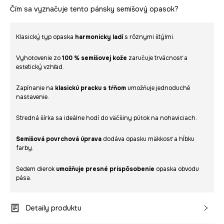
Čím sa vyznačuje tento pánsky semišový opasok?
Klasický typ opaska
harmonicky ladí
s rôznymi štýlmi.
Vyhotovenie zo
100 % semišovej kože
zaručuje trvácnosť a
estetický vzhľad.
Zapínanie na
klasickú pracku s tŕňom
umožňuje jednoduché
nastavenie.
Stredná šírka sa ideálne hodí do väčšiny pútok na nohaviciach.
Semišová povrchová úprava
dodáva opasku mäkkosť a hĺbku
farby.
Sedem dierok
umožňuje presné prispôsobenie
opaska obvodu
pása.
Detaily produktu