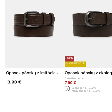
-50%
SUMMER SALE
Opasok pánsky z imitácie kože
Aktuálna cena:
13,90 €
7,90 €
Bežná cena:
15,90 €
Najnižšia cena:
15,90 €