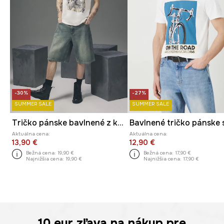
-30%
-27%
SUMMER SALE
SUMMER SALE
Tričko pánske bavlnené z kolekcie Tattoo Art by Mattia Provezza
Aktuálna cena:
Aktuálna cena:
13,90 €
12,90 €
Bežná cena:
19,90 €
Bežná cena:
17,90 €
Najnižšia cena:
19,90 €
Najnižšia cena:
17,90 €
10 eur
zľava na nákup pre