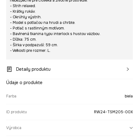
nebezpečné pre človeka a životné prostredie.
- Strih relaxed.
- Krátky rukáv.
- Okrúhly výstrih.
- Model s potlačou na hrudi a chrbte.
- Potlač s rastlinným motívom.
- Bavlnená tkanina typu interlock s hustou väzbou.
- Dĺžka: 75 cm.
- Šírka v podpazuší: 59 cm.
- Veľkosti pre rozmer: L.
Detaily produktu
Údaje o produkte
Farba
biela
ID produktu
RW24-TSM205-00X
Výrobca