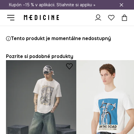
Kupón –15 % v aplikácii. Stiahnite si appku »
Doprava zadarmo od 50 €
Medicine
On
Oblečenie
Tričká
Tento produkt je momentálne nedostupný
Pozrite si podobné produkty