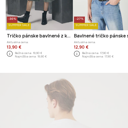
-30%
-27%
SUMMER SALE
SUMMER SALE
Tričko pánske bavlnené z kolekcie Tattoo Art by Mattia Provezza
Aktuálna cena:
Aktuálna cena:
13,90 €
12,90 €
Bežná cena:
19,90 €
Bežná cena:
17,90 €
Najnižšia cena:
19,90 €
Najnižšia cena:
17,90 €