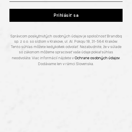
Prihlásiť sa
Správcom poskytnutých osobných údajov je spoločnosť Brandbq
sp. z o.o. so sídlom v Krakove, ul. Al. Pokoju 18, 31-564 Kraków.
Tento súhlas môžete kedykoľvek odvolať. Nezabudnite, že v súlade
so zákonom môžeme spracovať vaše údaje pokiaľ súhlas
neodvoláte. Viac informácií nájdete v
Ochrane osobných údajov
.
Dodávame len v rámci Slovenska.