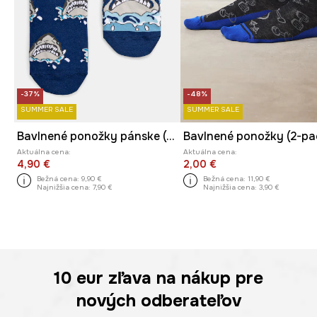
-37%
-48%
SUMMER SALE
SUMMER SALE
Bavlnené ponožky pánske (2-pack) viac farieb
Aktuálna cena:
Aktuálna cena:
4,90 €
2,00 €
Bežná cena:
9,90 €
Bežná cena:
11,90 €
Najnižšia cena:
7,90 €
Najnižšia cena:
3,90 €
10 eur
zľava na nákup pre
nových odberateľov