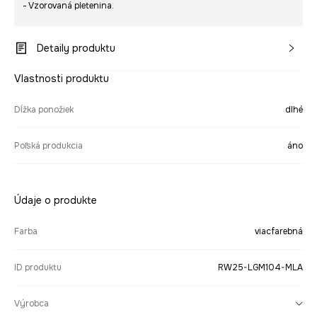
- Vzorovaná pletenina.
Detaily produktu
Vlastnosti produktu
Dĺžka ponožiek
dlhé
Poľská produkcia
áno
Údaje o produkte
Farba
viacfarebná
ID produktu
RW25-LGM104-MLA
Výrobca