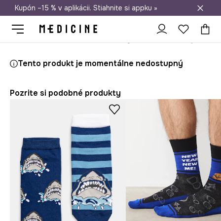
Kupón –15 % v aplikácii. Stiahnite si appku »
Doprava zadarmo od 50 €
Medicine
On
Oblečenie
Ponožky
Tento produkt je momentálne nedostupný
Pozrite si podobné produkty