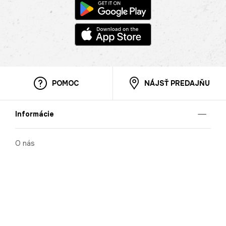
POMOC
NÁJSŤ PREDAJŇU
Informácie
O nás
Mobilná apilkácia
Pravidlá pre prezentovanie tovaru
Blog
Kontaktné údaje