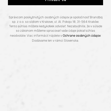
Správcom poskytnutých osobných údajov je spoločnosť Brandbq
sp. z o.o. so sídlom v Krakove, ul. Al. Pokoju 18, 31-564 Kraków.
Tento súhlas môžete kedykoľvek odvolať. Nezabudnite, že v súlade
so zákonom môžeme spracovať vaše údaje pokiaľ súhlas
neodvoláte. Viac informácií nájdete v
Ochrane osobných údajov
.
Dodávame len v rámci Slovenska.