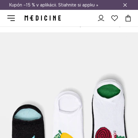
Kupón –15 % v aplikácii. Stiahnite si appku »
Doprava zadarmo od 50 €
Medicine
On
Oblečenie
Ponožky