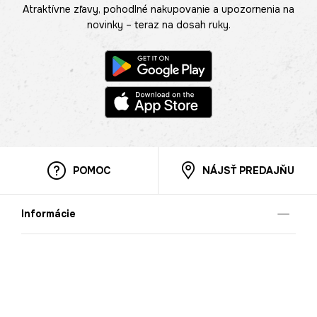
Atraktívne zľavy, pohodlné nakupovanie a upozornenia na
novinky – teraz na dosah ruky.
POMOC
NÁJSŤ PREDAJŇU
Informácie
O nás
Mobilná apilkácia
Pravidlá pre prezentovanie tovaru