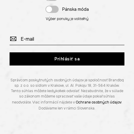
Pánska móda
Výber ponuky je voliteľný
Prihlásiť sa
Správcom poskytnutých osobných údajov je spoločnosť Brandbq
sp. z o.o. so sídlom v Krakove, ul. Al. Pokoju 18, 31-564 Kraków.
Tento súhlas môžete kedykoľvek odvolať. Nezabudnite, že v súlade
so zákonom môžeme spracovať vaše údaje pokiaľ súhlas
neodvoláte. Viac informácií nájdete v
Ochrane osobných údajov
.
Dodávame len v rámci Slovenska.