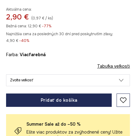
Aktuálna cena:
2,90 €
(0,97 € / ks)
Bežná cena:
12,90 €
-77%
Najnižšia cena za posledných 30 dní pred poskytnutím zľavy:
4,90 €
 -40%
Farba:
viacfarebná
Tabuľka veľkosti
Zvoľte veľkosť
Pridať do košíka
Summer Sale až do –50 %
Ešte viac produktov za zvýhodnené ceny! Užite