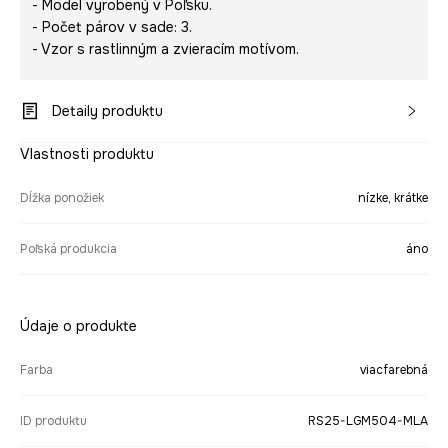
- Model vyrobený v Poľsku.
- Počet párov v sade: 3.
- Vzor s rastlinným a zvieracím motívom.
Detaily produktu
Vlastnosti produktu
Dĺžka ponožiek
nízke, krátke
Poľská produkcia
áno
Údaje o produkte
Farba
viacfarebná
ID produktu
RS25-LGM504-MLA