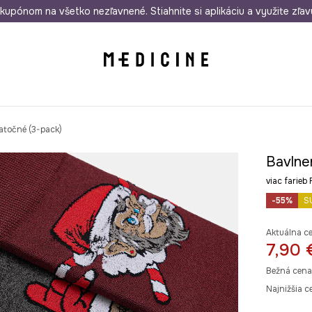
rmo od 50 €
kupónom na všetko nezľavnené. Stiahnite si aplikáciu a využite zľav
Odoslanie aj do 24 hodín
30 dní na 
atočné (3-pack)
Bavlne
viac fari
-55%
S
Aktuálna c
7,90 
Bežná cena
Najnižšia c