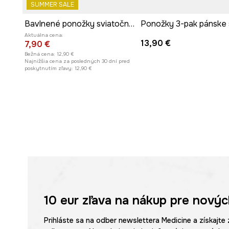
SUMMER SALE
Bavlnené ponožky sviatočné (2-pack)
Aktuálna cena:
13,90 €
7,90 €
Bežná cena:
12,90 €
Najnižšia cena za posledných 30 dní pred
poskytnutím zľavy:
12,90 €
10 eur
zľava na nákup pre novýc
Prihláste sa na odber newslettera Medicine a získajte 