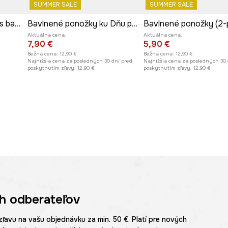
SUMMER SALE
SUMMER SALE
Ponožky 3-pak pánske s bambusovým vláknom s výšivkou
Bavlnené ponožky ku Dňu psov (2-pack)
Bavlnené ponožky (2-
Aktuálna cena:
Aktuálna cena:
7,90 €
5,90 €
Bežná cena:
12,90 €
Bežná cena:
12,90 €
Najnižšia cena za posledných 30 dní pred
Najnižšia cena za posledných 30 
poskytnutím zľavy:
12,90 €
poskytnutím zľavy:
12,90 €
h odberateľov
zľavu na vašu objednávku za min. 50 €. Platí pre nových