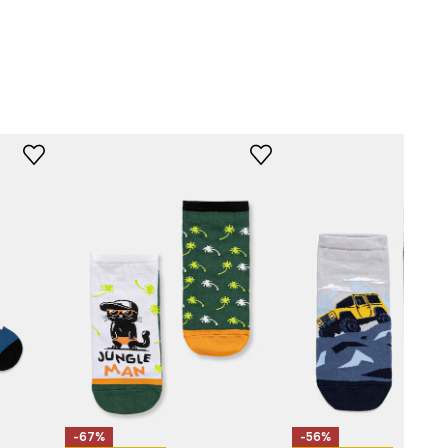
-67%
-56%