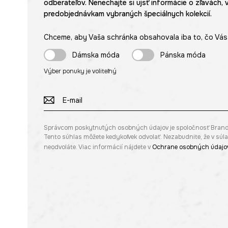
odberateľov. Nenechajte si ujsť informácie o zľavách, 
predobjednávkam vybraných špeciálnych kolekcií.
Chceme, aby Vaša schránka obsahovala iba to, čo Vás 
Dámska móda
Pánska móda
Výber ponuky je voliteľný
Správcom poskytnutých osobných údajov je spoločnosť Brandbq s
Tento súhlas môžete kedykoľvek odvolať. Nezabudnite, že v sú
neodvoláte. Viac informácií nájdete v
Ochrane osobných údajo