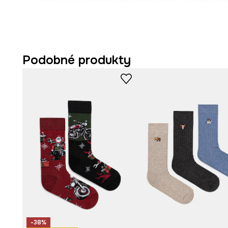
„Zabaliť ako darček“ a my to urobíme za vás.
Podobné produkty
-38%