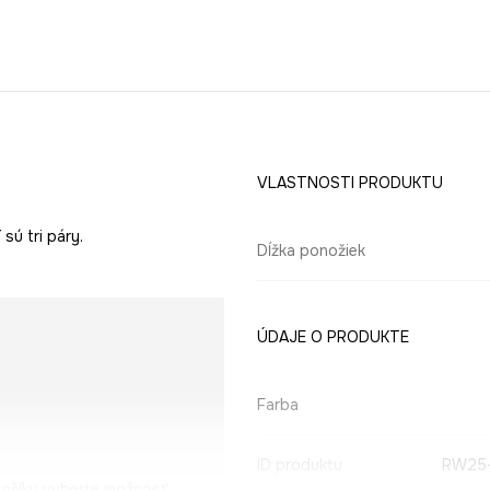
VLASTNOSTI PRODUKTU
sú tri páry.
Dĺžka ponožiek
ÚDAJE O PRODUKTE
Farba
ID produktu
RW25
košíku vyberte možnosť