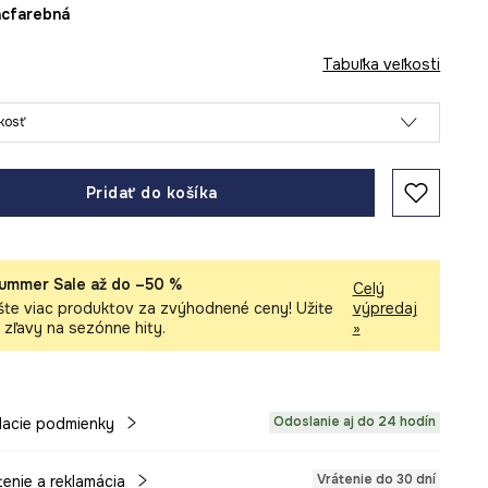
iacfarebná
Tabuľka veľkosti
ľkosť
Pridať do košíka
ummer Sale až do –50 %
Celý
šte viac produktov za zvýhodnené ceny! Užite
výpredaj
i zľavy na sezónne hity.
»
Odoslanie aj do 24 hodín
acie podmienky
Vrátenie do 30 dní
tenie a reklamácia