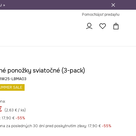
u »
vrátenie tovaru
Pomoc
Nájsť predajňu
né ponožky sviatočné (3-pack)
eb RW25-LBMA03
UMMER SALE
ena:
€
(2,63 € / ks)
:
17,90 €
-55%
ena za posledných 30 dní pred poskytnutím zľavy:
17,90 €
 -55%