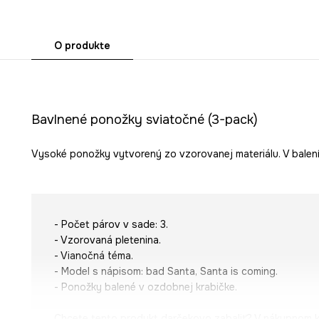
O produkte
Bavlnené ponožky sviatočné (3-pack)
Vysoké ponožky vytvorený zo vzorovanej materiálu. V balení 
- Počet párov v sade: 3.
- Vzorovaná pletenina.
- Vianočná téma.
- Model s nápisom:
bad Santa, Santa is coming
.
- Ponožky balené v ozdobnej krabičke.
Chcete tento produkt darčekovo zabaliť? V nákupnom 