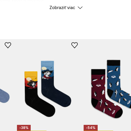
Zobraziť viac
Výrobca
-38%
-54%