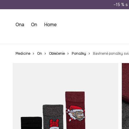
Doprava zada
–15 % s 
Ona
On
Home
Medicine
On
Oblečenie
Ponožky
Bavlnené ponožky svi