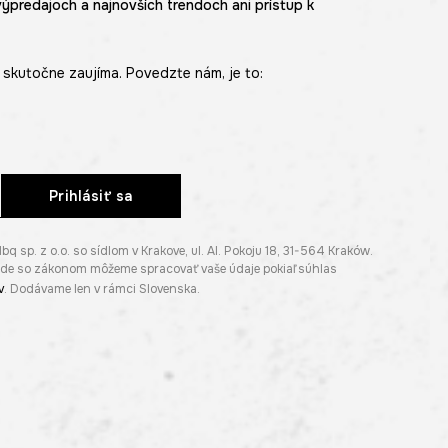
výpredajoch a najnovších trendoch ani prístup k
skutočne zaujíma. Povedzte nám, je to:
Prihlásiť sa
p. z o.o. so sídlom v Krakove, ul. Al. Pokoju 18, 31-564 Kraków.
lade so zákonom môžeme spracovať vaše údaje pokiaľ súhlas
v
. Dodávame len v rámci Slovenska.