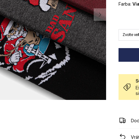
Farba:
v
Zvoľte ve
S
E
s
Dod
Vrá