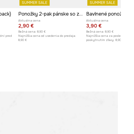
SUMMER SALE
SUMMER SALE
pack)
Ponožky 2-pak pánske so zvieracím motívom
Aktuálna cena:
Aktuálna cena:
2,90 €
3,90 €
Bežná cena:
8,90 €
Bežná cena:
8,90 €
dní pred
Najnižšia cena od uvedenia do predaja:
Najnižšia cena za posledných 30
8,90 €
poskytnutím zľavy:
8,90 €