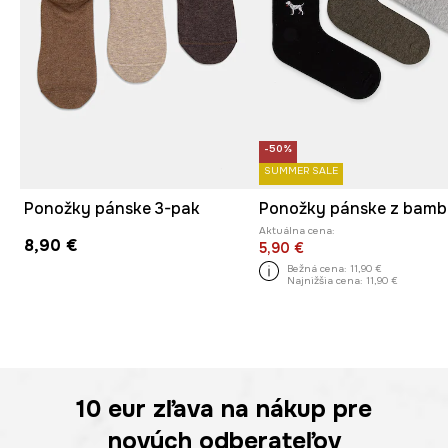
-50%
SUMMER SALE
Ponožky pánske 3-pak
Aktuálna cena:
8,90 €
5,90 €
Bežná cena:
11,90 €
Najnižšia cena:
11,90 €
10 eur
zľava na nákup pre
nových odberateľov