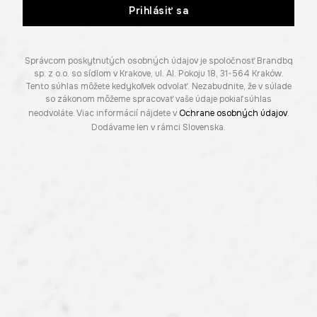
Prihlásiť sa
Správcom poskytnutých osobných údajov je spoločnosť Brandbq
sp. z o.o. so sídlom v Krakove, ul. Al. Pokoju 18, 31-564 Kraków.
Tento súhlas môžete kedykoľvek odvolať. Nezabudnite, že v súlade
so zákonom môžeme spracovať vaše údaje pokiaľ súhlas
neodvoláte. Viac informácií nájdete v
Ochrane osobných údajov
.
Dodávame len v rámci Slovenska.