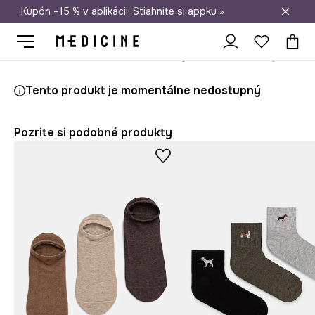
Kupón –15 % v aplikácii. Stiahnite si appku »
Doprava zadarmo od 50 €
Medicine
On
Oblečenie
Ponožky
Tento produkt je momentálne nedostupný
Pozrite si podobné produkty