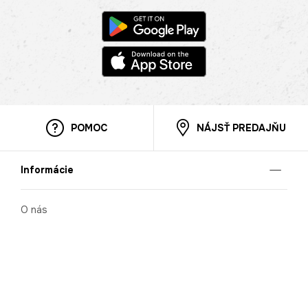
POMOC
NÁJSŤ PREDAJŇU
Informácie
O nás
Mobilná apilkácia
Pravidlá pre prezentovanie tovaru
Blog