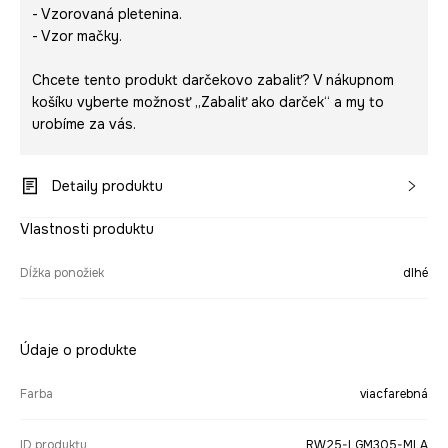
- Vzorovaná pletenina.
- Vzor mačky.
Chcete tento produkt darčekovo zabaliť? V nákupnom
košíku vyberte možnosť „Zabaliť ako darček“ a my to
urobíme za vás.
Detaily produktu
Vlastnosti produktu
Dĺžka ponožiek
dlhé
Údaje o produkte
Farba
viacfarebná
ID produktu
RW25-LGM305-MLA